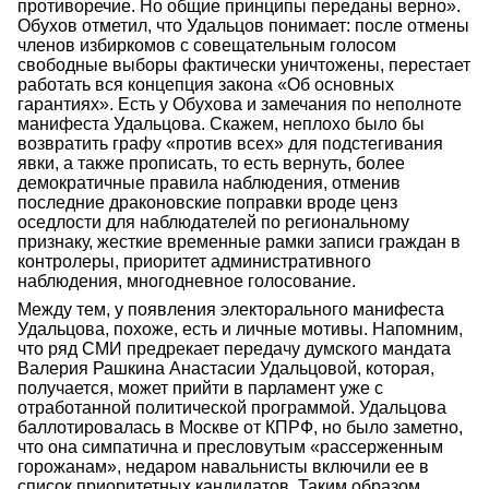
противоречие. Но общие принципы переданы верно».
Обухов отметил, что Удальцов понимает: после отмены
членов избиркомов с совещательным голосом
свободные выборы фактически уничтожены, перестает
работать вся концепция закона «Об основных
гарантиях». Есть у Обухова и замечания по неполноте
манифеста Удальцова. Скажем, неплохо было бы
возвратить графу «против всех» для подстегивания
явки, а также прописать, то есть вернуть, более
демократичные правила наблюдения, отменив
последние драконовские поправки вроде ценз
оседлости для наблюдателей по региональному
признаку, жесткие временные рамки записи граждан в
контролеры, приоритет административного
наблюдения, многодневное голосование.
Между тем, у появления электорального манифеста
Удальцова, похоже, есть и личные мотивы. Напомним,
что ряд СМИ предрекает передачу думского мандата
Валерия Рашкина Анастасии Удальцовой, которая,
получается, может прийти в парламент уже с
отработанной политической программой. Удальцова
баллотировалась в Москве от КПРФ, но было заметно,
что она симпатична и пресловутым «рассерженным
горожанам», недаром навальнисты включили ее в
список приоритетных кандидатов. Таким образом,