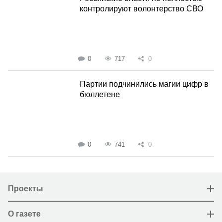
контролируют волонтерство СВО
0
717
0
Партии подчинились магии цифр в
бюллетене
0
741
0
Проекты
О газете