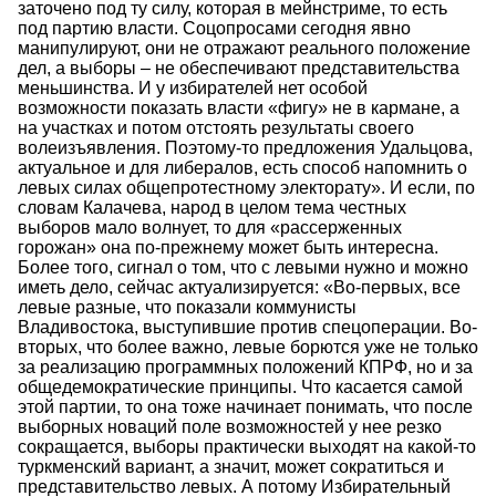
заточено под ту силу, которая в мейнстриме, то есть
под партию власти. Соцопросами сегодня явно
манипулируют, они не отражают реального положение
дел, а выборы – не обеспечивают представительства
меньшинства. И у избирателей нет особой
возможности показать власти «фигу» не в кармане, а
на участках и потом отстоять результаты своего
волеизъявления. Поэтому-то предложения Удальцова,
актуальное и для либералов, есть способ напомнить о
левых силах общепротестному электорату». И если, по
словам Калачева, народ в целом тема честных
выборов мало волнует, то для «рассерженных
горожан» она по-прежнему может быть интересна.
Более того, сигнал о том, что с левыми нужно и можно
иметь дело, сейчас актуализируется: «Во-первых, все
левые разные, что показали коммунисты
Владивостока, выступившие против спецоперации. Во-
вторых, что более важно, левые борются уже не только
за реализацию программных положений КПРФ, но и за
общедемократические принципы. Что касается самой
этой партии, то она тоже начинает понимать, что после
выборных новаций поле возможностей у нее резко
сокращается, выборы практически выходят на какой-то
туркменский вариант, а значит, может сократиться и
представительство левых. А потому Избирательный