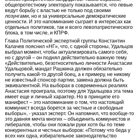
общепротестному электорату показывается, что левые
ведут борьбу с властью не только под своими
лозунгами, но и за универсальные демократические
ценности. И это напоминание сыграет в интересах как
отдельных политиков, так и всего левопатриотического
блока, в том числе, и КПРФ.
Глава Политической экспертной группы Константин
Калачев пояснил «НГ», что, с одной стороны, Удальцов
выбрал момент, чтобы актуализировать самого себя,
но с другой – он поднял действительно важную тему.
«Действительно, безотносительно личности Анастасии
Удальцовой, мандат Рашкина должен обязательно
получить какой-то другой боец, а к примеру, не никому
не известный спонсор партии, замена должна быть
эквивалентной. На выборах в современных реалиях
Анастасия проиграла, поэтому для Удальцова эта тема
имеет еще и личный характер. Но в принципе его
манифест – это напоминание о том, что настоящий
коммунист всегда борется за честные и свободные
выборы», - указал эксперт. Он напомнил, что вообще-то
это давняя мечта многих – объединить коммунистов и
либералов, чтобы они пожали руки хотя бы по теме
конкурентных и честных выборов: «Потому что беда у
всех них одна, избирательное законодательство