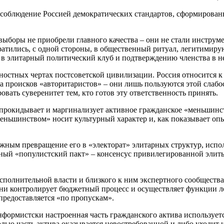
о соблюдение Россией демократических стандартов, сформирован
выборы не приобрели главного качества – они не стали инструм
ратились, с одной стороны, в общественный ритуал, легитимиру
в в элитарный политический клуб и подтверждению членства в н
остных чертах постсоветской цивилизации. Россия относится к
за происков «авторитаристов» – они лишь пользуются этой слабо
овать суверенитет тем, кто готов эту ответственность принять.
опрокидывает и маргинализует активное гражданское «меньшинс
еньшинством» носит культурный характер и, как показывает оп
ожным превращение его в «электорат» элитарных структур, исп
азный «популистский пакт» – консенсус привилегированной эли
полнительной власти и близкого к ним экспертного сообщества
ени контролирует бюджетный процесс и осуществляет функции л
 предоставляется «по пропускам».
нформистски настроенная часть гражданского актива использует
ролью часть актива оказывается невостребованной и либо уходит