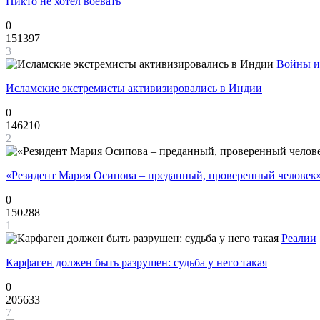
Никто не хотел воевать
0
151397
3
Войны и
Исламские экстремисты активизировались в Индии
0
146210
2
«Резидент Мария Осипова – преданный, проверенный человек
0
150288
1
Реалии
Карфаген должен быть разрушен: судьба у него такая
0
205633
7