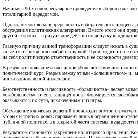
Начиная с 90-х годов регулярное проведение выборов означал
тоталитарной парадигмой.
Однако, несмотря на непрерывность избирательного процесса, 
обсуждения политических альтернатив. Вместо этого они прев
другой стороны – в ритуальное действо по допуску кандидато
Главную причину данной трансформации следует искать в сущн
является от рождения слабой и хрупкой. Происходит это не из-
на себя политическую ответственность и ее склонности делегир
В результате лояльное и пассивное «большинство» постоянно 
политический курс. Разрыв между этими «большинством» и «м
институциональной инженерии.
Безответственность и пассивность «большинства» делает возм
«стабильность», то есть защищенность. Формируется своеобр
оказываются, по сути, исключенными из игры.
Обсуждение ключевых решений происходит внутри структур ис
вторых и третьих ролях; парламент лишь в ограниченной степ
публичной политике, а в закрытой части системы, куда доступ
Результатом становится закрепление элитарного правления. Ко
напряжение и обеспечивать лояльность. Не согласная с такой 