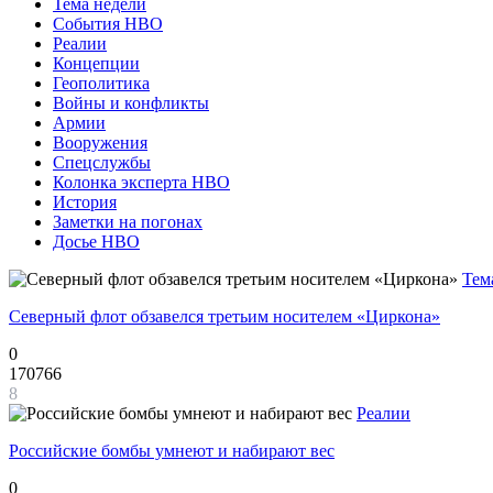
Тема недели
События НВО
Реалии
Концепции
Геополитика
Войны и конфликты
Армии
Вооружения
Спецслужбы
Колонка эксперта НВО
История
Заметки на погонах
Досье НВО
Тем
Северный флот обзавелся третьим носителем «Циркона»
0
170766
8
Реалии
Российские бомбы умнеют и набирают вес
0