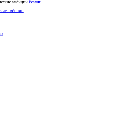
Реалии
ские амбиции
ах