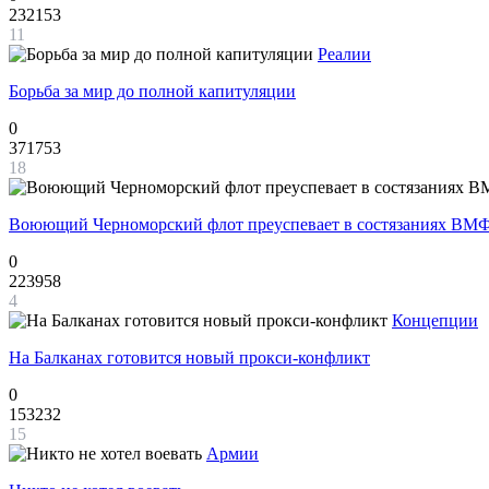
232153
11
Реалии
Борьба за мир до полной капитуляции
0
371753
18
Воюющий Черноморский флот преуспевает в состязаниях ВМФ
0
223958
4
Концепции
На Балканах готовится новый прокси-конфликт
0
153232
15
Армии