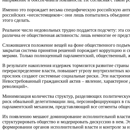
Именно это порождает весьма специфическую российскую анти
российских «несистемщиков»: они лишь попытались объединить
этого сделать.
Реальное число недовольных трудно поддается подсчету: эта с
различна ее общественная активность: лишь немногие ее предс
Сложившееся положение вещей на фоне общественного подъема 
закрытая система принятия решений порождает коррупцию и сн
мерами. Только полноценный парламентский, общественный, ж
В результате накопления издержек тормозится развитие стран
перераспределение власти, повышает угрозу внутриэлитных к
прослоек создают системные социальные риски. Эти настроени
Невостребованный гражданский актив – явление, характерное д
революций».
Минимизация количества структур, разделяющих политическую 
риск обвальной делегитимации лиц, персонифицирующих в гла
парламентский механизм, представляющий все сегменты обще
Их появлению мешают доминирование исполнительной власти н
структурировать общество и модерировать дискуссию в нем. Эт
формировании органов исполнительной власти и контроле за и