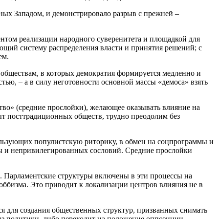
ных Западом, и демонстрировало разрыв с прежней –
ентом реализации народного суверенитета и площадкой для
ющий систему распределения власти и принятия решений; с
ем.
 обществам, в которых демократия формируется медленно и
стью, – а в силу неготовности основной массы «демоса» взять
тво» (средние прослойки), желающее оказывать влияние на
ыт посттрадиционных обществ, трудно преодолим без
ользующих популистскую риторику, в обмен на соцпрограммы и
ты и непривилегированных сословий. Средние прослойки
. Парламентские структуры включены в эти процессы на
оббизма. Это приводит к локализации центров влияния не в
ся для создания общественных структур, призванных снимать
 из политики, либо переходит на положение оппозиции.