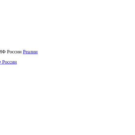
Реалии
 России