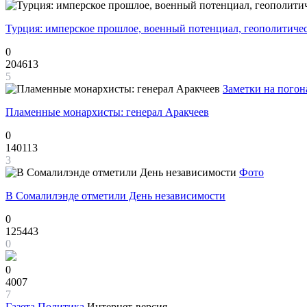
Турция: имперское прошлое, военный потенциал, геополитиче
0
204613
5
Заметки на погон
Пламенные монархисты: генерал Аракчеев
0
140113
3
Фото
В Сомалилэнде отметили День независимости
0
125443
0
0
4007
7
Газета
Политика
Интернет-версия