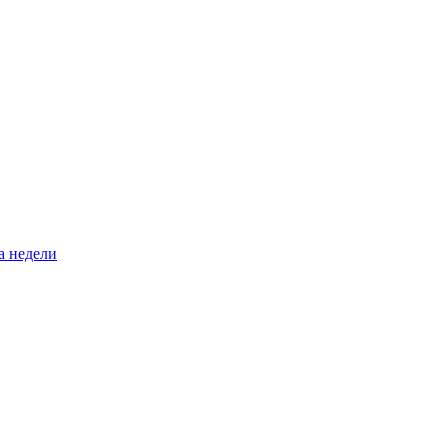
а недели