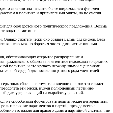
ет о явлении значительно более широком, чем феномен
участием в политике и привилегиями элиты, но не смогли
одит для себя достойного политического предложения. Весьма
аже ходят на митинги.
 Однако стратегически оно создает целый ряд рисков. Ведь
тически невозможно бороться чисто административными
тов, обеспечивающих открытое распределение и
ва гражданского общества и латентное недовольство средних
ичной политике, и это чревато неожиданными сценариями.
ательной средой для появления разного рода «делателей
серьезных сбоев в системе или внешних шоков это создает
 преодолеть эти риски, нужен полноценный партийно-
чный дискурс, влияющий на выработку решений.
хся не способными формировать политические альтернативы,
 роль и влияние парламентов и партий, прежде всего в
обенно это важно для правого фланга партийной системы, где