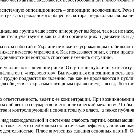
системную оппозиционность – оппозицию исключенных. Речь ид
 ту часть гражданского общества, которая недовольна своим не
оциальная группа чаще всего игнорирует выборы, так как не нах
тавители участвуют в каких-либо организациях и движениях и д
из-за событий в Украине не кажется угрожающим стабильности.
ижает качество управления. Как показывает опыт, с этим прак
урналистский контроль способен изменить ситуацию.
ы и усиливаются внешние риски. Отсутствие публичных институ
онфликтов и «переворотов». Вынужденная оппозиционность акти
я трудно поддаются выявлению, так как не проявляются в публ
ля обществ с закрытым элитарным правлением, – всегда был пит
ответственность, ведет к ее концентрации. При возникновении 
зах общества государство и его политический механизм. Чтобы
ства и контролирующий исполнительную власть, а также публи
ад законодательной и системная слабость партий, оказывающи
о означает, что необходима политическая реформа, усиливающая
х деятельностью. Плюс внутренняя санация основных партий. Ос