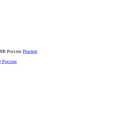
Реалии
 России