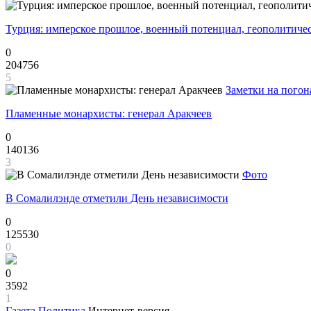
Турция: имперское прошлое, военный потенциал, геополитиче
0
204756
5
Заметки на погон
Пламенные монархисты: генерал Аракчеев
0
140136
3
Фото
В Сомалилэнде отметили День независимости
0
125530
0
0
3592
1
Газета
Политика
Интернет-версия