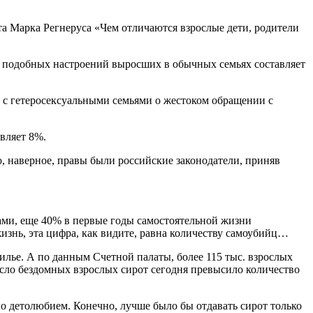
та Марка Регнеруса «Чем отличаются взрослые дети, родители
ь подобных настроений выросших в обычных семьях составляет
е с гетеросексуальными семьями о жестоком обращении с
вляет 8%.
о, наверное, правы были российские законодатели, приняв
ами, еще 40% в первые годы самостоятельной жизни
нь, эта цифра, как видите, равна количеству самоубийц…
илье. А по данным Счетной палаты, более 115 тыс. взрослых
исло бездомных взрослых сирот сегодня превысило количество
о детолюбием. Конечно, лучше было бы отдавать сирот только