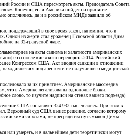
ений России и США пересмотреть акты. Председатель Совета
своя». Конечно, если Америка пойдет на принятие
ьно ополчились, да и в российском МИДе заявили об
ов, поддержавший в свое время закон, напомнил, что к
ях. Одной из жертв стал уроженец Псковской области Дима
мобиле на 32-градусной жаре.
рламентариев на акты садизма и халатности американских
 апофеоза после киевского переворота-2014. Российский
ть ранее Конгрессом США. Акт вводил санкции в отношении
о, находившегося под арестом и не получившего медицинской
 последовало за их принятием. Американские массмедиа
ом, что в Америке легализованы однополые браки.
ное слово, то изучите надписи на стенах вашего подъезда).
еление США составляет 324 932 тыс. человек. При этом в
вал, Верховный суд США вынес решение, согласно которому
российскими сиротами, не прегради им путь «закон Димы
ся или умереть, и в дальнейшем дети теоретически могут