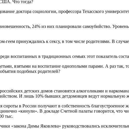
 США. Что тогда?
едование доктора социологии, профессора Техасского университе
авновешенность, 24% из них планировали самоубийство. Уровен
м-геем принуждались к сексу, в том числе родителями. В случа
реди воспитанных в традиционных семьях этот показатель соста
детьми, взятыми на воспитание однополыми парами. А раз так, т
 объятия подобных родителей?
оссийских детских домов становятся алкоголиками и наркоман
ийством. И лишь 10% бывших детдомовцев ведут нормальную жиз
я сироты в России получают в собственность благоустроенное ж
 цинично «кинули». В докладе Счетной палаты говорится, что ч
00 тыс.
отчики «закона Димы Яковлева» руководствовались исключительн