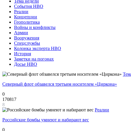
Тема недели
События НВО
Реалии
Концепции
Геополитика
Войны и конфликты
Армии
Вооружения
Спецслужбы
Колонка эксперта НВО
История
Заметки на погонах
Досье НВО
Тем
Северный флот обзавелся третьим носителем «Циркона»
0
170817
8
Реалии
Российские бомбы умнеют и набирают вес
0