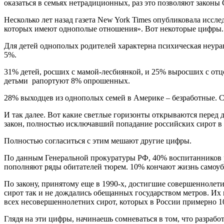
оказаться в семьях нетрадиционных, раз это позволяют законы
Несколько лет назад газета New York Times опубликовала иссл
которых имеют однополые отношения». Вот некоторые цифры.
Для детей однополых родителей характерна психическая неур
5%.
31% детей, росших с мамой-лесбиянкой, и 25% выросших с отцо
детьми рапортуют 8% опрошенных.
28% выходцев из однополых семей в Америке – безработные. С
И так далее. Вот какие светлые горизонты открываются перед 
закон, полностью исключавший попадание российских сирот в
Полностью согласиться с этим мешают другие цифры.
По данным Генеральной прокуратуры РФ, 40% воспитанников р
пополняют ряды обитателей тюрем. 10% кончают жизнь самоуб
По закону, принятому еще в 1990-х, достигшие совершеннолети
сирот так и не дождались обещанных государством метров. Их
всех несовершеннолетних сирот, которых в России примерно 1
Глядя на эти цифры, начинаешь сомневаться в том, что разраб