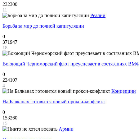
232300
11
Реалии
Борьба за мир до полной капитуляции
0
371947
18
Воюющий Черноморский флот преуспевает в состязаниях ВМФ
0
224107
4
Концепции
На Балканах готовится новый прокси-конфликт
0
153260
15
Армии