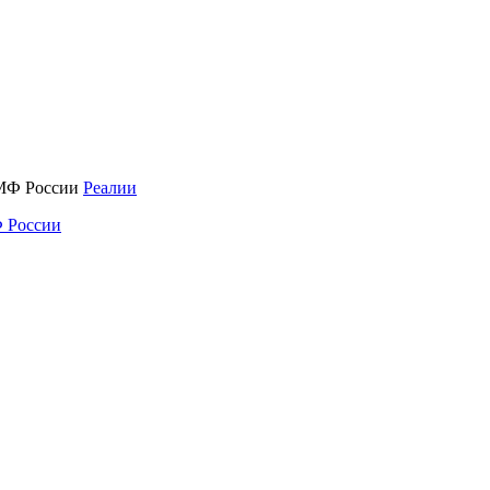
Реалии
 России