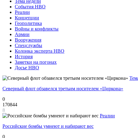
Тема недели
События НВО
Реалии
Концепции
Геополитика
Войны и конфликты
Армии
Вооружения
Спецслужбы
Колонка эксперта НВО
История
Заметки на погонах
Досье НВО
Тем
Северный флот обзавелся третьим носителем «Циркона»
0
170844
8
Реалии
Российские бомбы умнеют и набирают вес
0