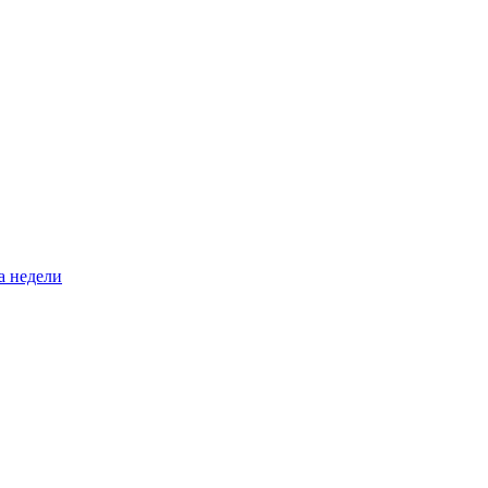
а недели