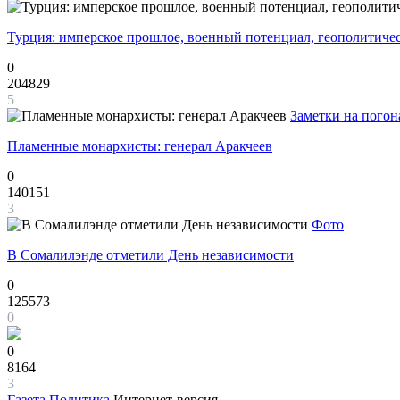
Турция: имперское прошлое, военный потенциал, геополитиче
0
204829
5
Заметки на погон
Пламенные монархисты: генерал Аракчеев
0
140151
3
Фото
В Сомалилэнде отметили День независимости
0
125573
0
0
8164
3
Газета
Политика
Интернет-версия