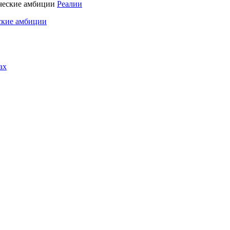
Реалии
ские амбиции
ах