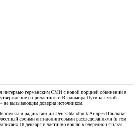
дал интервью германским СМИ с новой порцией обвинений в
о утверждение о причастности Владимира Путина к якобы
а – не вызывающим доверия источником.
еппельта и радиостанции Deutschlandfunk Андреа Шюльтке
, известный своими антидопинговыми расследованиями (в том
записано 18 декабря и частично вошло в очередной фильм