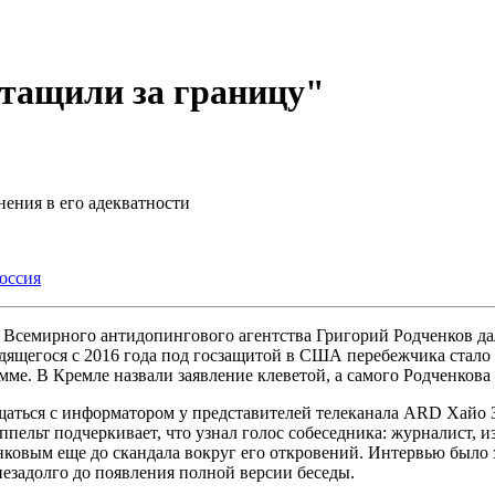
ытащили за границу"
ения в его адекватности
оссия
ь Всемирного антидопингового агентства Григорий Родченков 
одящегося с 2016 года под госзащитой в США перебежчика стал
ме. В Кремле назвали заявление клеветой, а самого Родченков
аться с информатором у представителей телеканала ARD Хайо З
Зеппельт подчеркивает, что узнал голос собеседника: журналист
нковым еще до скандала вокруг его откровений. Интервью было 
незадолго до появления полной версии беседы.