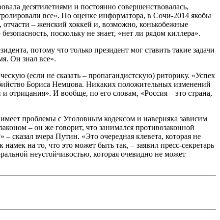
вовала десятилетиями и постоянно совершенствовалась,
тролировали все». По оценке информатора, в Сочи-2014 якобы
 отчасти – женский хоккей и, возможно, конькобежные
езопасность, поскольку не знает, «нет ли рядом киллера».
дента, потому что только президент мог ставить такие задачи
мя. Он знал все».
скую (если не сказать – пропагандистскую) риторику. «Успех
 убийство Бориса Немцова. Никаких положительных изменений
и отрицания». И вообще, по его словам, «Россия – это страна,
е, имеет проблемы с Уголовным кодексом и наверняка зависим
законом – он же говорит, что занимался противозаконной
 – сказал вчера Путин. «Это очередная клевета, которая не
намек на то, что это может быть так, – заявил пресс-секретарь
оральной неустойчивостью, которая очевидно не может