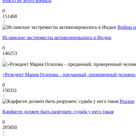
Никто не хотел воевать
0
151468
3
Войны и
Исламские экстремисты активизировались в Индии
0
146253
2
«Резидент Мария Осипова – преданный, проверенный человек
0
150331
1
Реалии
Карфаген должен быть разрушен: судьба у него такая
0
205850
7