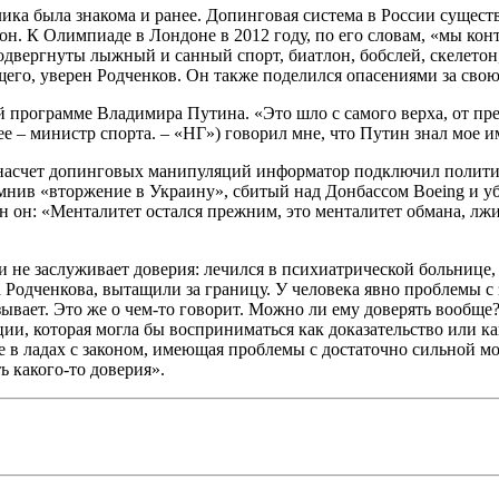
ика была знакома и ранее. Допинговая система в России сущест
н. К Олимпиаде в Лондоне в 2012 году, по его словам, «мы кон
вергнуты лыжный и санный спорт, биатлон, бобслей, скелетон,
го, уверен Родченков. Он также поделился опасениями за свою б
рограмме Владимира Путина. «Это шло с самого верха, от прези
е – министр спорта. – «НГ») говорил мне, что Путин знал мое и
насчет допинговых манипуляций информатор подключил политиче
помнив «вторжение в Украину», сбитый над Донбассом Boeing и
н он: «Менталитет остался прежним, это менталитет обмана, лжи 
н и не заслуживает доверия: лечился в психиатрической больниц
Родченкова, вытащили за границу. У человека явно проблемы с 
ывает. Это же о чем-то говорит. Можно ли ему доверять вообще?»
и, которая могла бы восприниматься как доказательство или как 
е в ладах с законом, имеющая проблемы с достаточно сильной м
ь какого-то доверия».