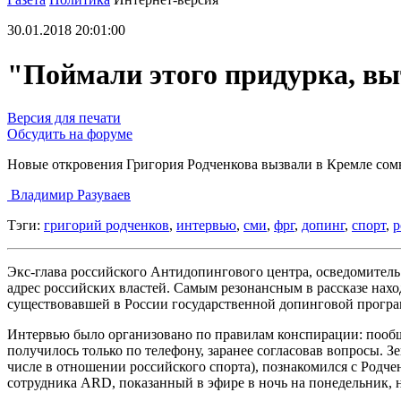
30.01.2018 20:01:00
"Поймали этого придурка, в
Версия для печати
Обсудить на форуме
Новые откровения Григория Родченкова вызвали в Кремле сомн
Владимир Разуваев
Тэги:
григорий родченков
,
интервью
,
сми
,
фрг
,
допинг
,
спорт
,
р
Экс-глава российского Антидопингового центра, осведомител
адрес российских властей. Самым резонансным в рассказе нах
существовавшей в России государственной допинговой програм
Интервью было организовано по правилам конспирации: пообщ
получилось только по телефону, заранее согласовав вопросы. 
числе в отношении российского спорта), познакомился с Родче
сотрудника ARD, показанный в эфире в ночь на понедельник, 