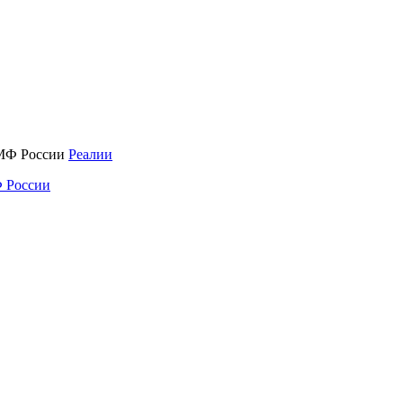
Реалии
 России