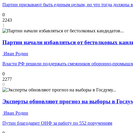
Партии призывают быть единым целым, но что тогда должны 
0
2243
1
Партии начали избавляться от бестолковых канди
Иван Родин
Власти РФ решили поддержать смежников оборонно-промышле
0
2277
0
Эксперты обновляют прогноз на выборы в Госдуму
Иван Родин
Путин благодарит ОНФ за работу по 552 поручениям