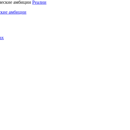
Реалии
ские амбиции
ах