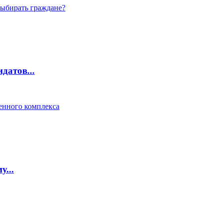
выбирать граждане?
датов...
нного комплекса
...