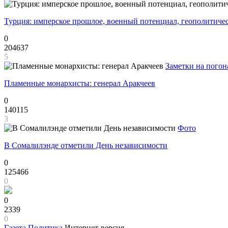
Турция: имперское прошлое, военный потенциал, геополитиче
0
204637
5
Заметки на погон
Пламенные монархисты: генерал Аракчеев
0
140115
3
Фото
В Сомалилэнде отметили День независимости
0
125466
0
0
2339
0
Газета
Политика
Интернет-версия