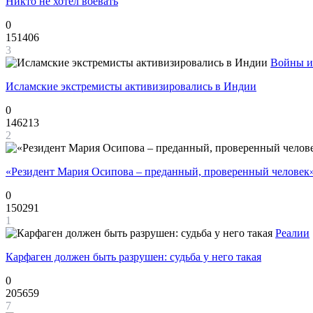
Никто не хотел воевать
0
151406
3
Войны и
Исламские экстремисты активизировались в Индии
0
146213
2
«Резидент Мария Осипова – преданный, проверенный человек
0
150291
1
Реалии
Карфаген должен быть разрушен: судьба у него такая
0
205659
7