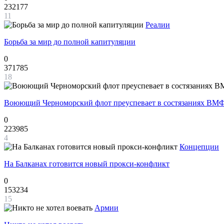
232177
11
Реалии
Борьба за мир до полной капитуляции
0
371785
18
Воюющий Черноморский флот преуспевает в состязаниях ВМФ
0
223985
4
Концепции
На Балканах готовится новый прокси-конфликт
0
153234
15
Армии