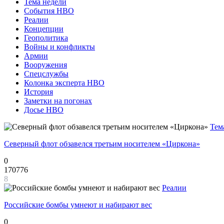
Тема недели
События НВО
Реалии
Концепции
Геополитика
Войны и конфликты
Армии
Вооружения
Спецслужбы
Колонка эксперта НВО
История
Заметки на погонах
Досье НВО
Тем
Северный флот обзавелся третьим носителем «Циркона»
0
170776
8
Реалии
Российские бомбы умнеют и набирают вес
0