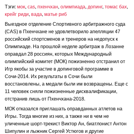
Тэги:
мок
,
cas
,
пхенчхан
,
олимпиада
,
допинг
,
томас бах
,
крейг риди
,
вада
,
матье риб
Выездное отделение Спортивного арбитражного суда
(CAS) в Пхенчхане не удовлетворило апелляции 47
российский спортсменов и тренеров на недопуск к
Олимпиаде. На прошлой неделе арбитраж в Лозанне
оправдал 28 россиян, которых Международный
олимпийский комитет (МОК) пожизненно отстранил от
Игр якобы за участие в допинговой программе в
Сочи-2014. Их результаты в Сочи были
восстановлены, а медали были им возвращены. Еще с
11 человек сняли пожизненные дисквалификации,
отстранив лишь от Пхенчхана-2018.
МОК отказался приглашать оправданных атлетов на
Игры. Тогда многие из них, а также ни в чем не
уличенные шорт-трекист Виктор Ан, биатлонист Антон
Шипулин и лыжник Сергей Устюгов и другие