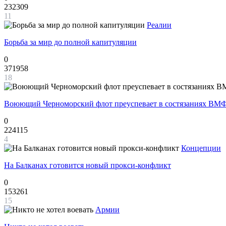
232309
11
Реалии
Борьба за мир до полной капитуляции
0
371958
18
Воюющий Черноморский флот преуспевает в состязаниях ВМФ
0
224115
4
Концепции
На Балканах готовится новый прокси-конфликт
0
153261
15
Армии