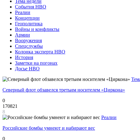
Тема недели
События НВО
Реалии
Концепции
Геополитика
Войны и конфликты
Армии
Вооружения
Спецслужбы
Колонка эксперта НВО
История
Заметки на погонах
Досье НВО
Тем
Северный флот обзавелся третьим носителем «Циркона»
0
170821
8
Реалии
Российские бомбы умнеют и набирают вес
0