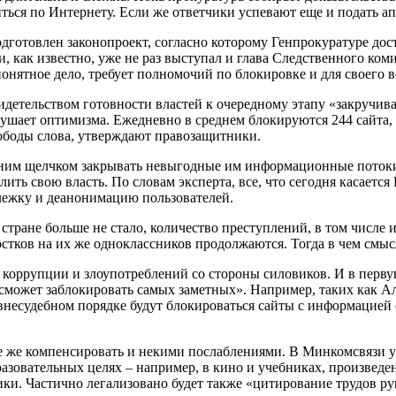
ься по Интернету. Если же ответчики успевают еще и подать апе
готовлен законопроект, согласно которому Генпрокуратуре дост
 как известно, уже не раз выступал и глава Следственного коми
онятное дело, требует полномочий по блокировке и для своего в
детельством готовности властей к очередному этапу «закручив
внушает оптимизма. Ежедневно в среднем блокируются 244 сайта
ободы слова, утверждают правозащитники.
одним щелчком закрывать невыгодные им информационные потоки 
лить свою власть. По словам эксперта, все, что сегодня касаетс
лежку и деанонимацию пользователей.
 стране больше не стало, количество преступлений, в том числе 
стков на их же одноклассников продолжаются. Тогда в чем смысл
 коррупции и злоупотреблений со стороны силовиков. И в перву
может заблокировать самых заметных». Например, таких как Ал
внесудебном порядке будут блокироваться сайты с информацией 
е же компенсировать и некими послаблениями. В Минкомсвязи у
азовательных целях – например, в кино и учебниках, произведен
лики. Частично легализовано будет также «цитирование трудов 