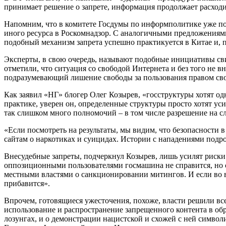
принимает решение о запрете, информация продолжает расходит
Напомним, что в комитете Госдумы по информполитике уже под
иного ресурса в Роскомнадзор. С аналогичными предложениями,
подобный механизм запрета успешно практикуется в Китае и, п
Эксперты, в свою очередь, называют подобные инициативы сви
отметили, что ситуация со свободой Интернета и без того не 
подразумевающий лишение свободы за пользования правом св
Как заявил «НГ» блогер Олег Козырев, «госструктуры хотят 
практике, уверен он, определенные структуры просто хотят уси
так слишком много полномочий – в том числе разрешение на с
«Если посмотреть на результаты, мы видим, что безопасности в
сайтам о наркотиках и суицидах. Истории с нападениями подро
Внесудебные запреты, подчеркнул Козырев, лишь усилят риски
оппозиционными пользователями госмашина не справится, но с
местными властями о санкционировании митингов. И если во 
прибавится».
Впрочем, готовящиеся ужесточения, похоже, власти решили вс
использование и распространение запрещенного контента в обр
лозунгах, и о демонстрации нацистской и схожей с ней симво