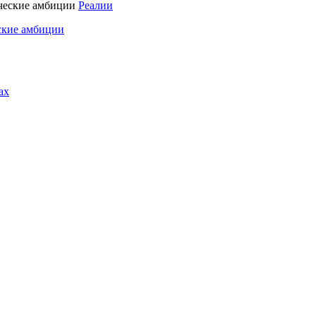
Реалии
ские амбиции
ах