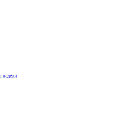
а недели