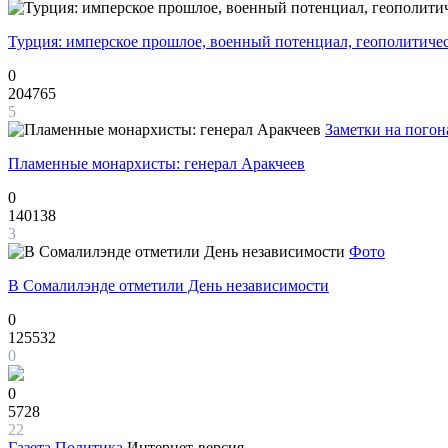
Турция: имперское прошлое, военный потенциал, геополитиче
0
204765
5
Заметки на погон
Пламенные монархисты: генерал Аракчеев
0
140138
3
Фото
В Сомалилэнде отметили День независимости
0
125532
0
0
5728
22
Газета
Политика
Интернет-версия