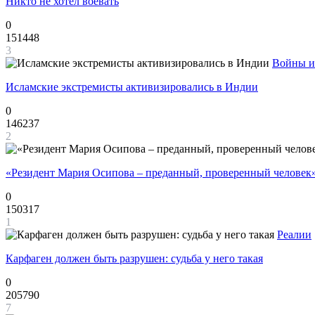
Никто не хотел воевать
0
151448
3
Войны и
Исламские экстремисты активизировались в Индии
0
146237
2
«Резидент Мария Осипова – преданный, проверенный человек
0
150317
1
Реалии
Карфаген должен быть разрушен: судьба у него такая
0
205790
7