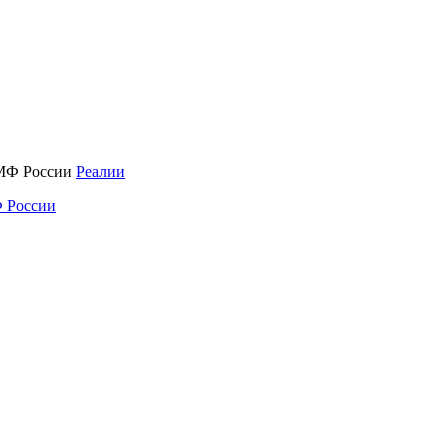
Реалии
 России