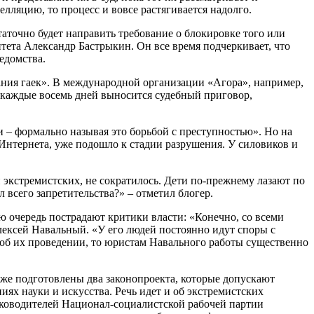
лляцию, то процесс и вовсе растягивается надолго.
аточно будет направить требование о блокировке того или
тета Александр Бастрыкин. Он все время подчеркивает, что
едомства.
ания гаек». В международной организации «Агора», например,
, каждые восемь дней выносится судебный приговор,
– формально называя это борьбой с преступностью». Но на
я Интернета, уже подошло к стадии разрушения. У силовиков и
и экстремистских, не сократилось. Дети по-прежнему лазают по
 всего запретительства?» – отметил блогер.
ю очередь пострадают критики власти: «Конечно, со всеми
ексей Навальный. «У его людей постоянно идут споры с
об их проведении, то юристам Навального работы существенно
же подготовлены два законопроекта, которые допускают
иях науки и искусства. Речь идет и об экстремистских
руководителей Национал-социалистской рабочей партии