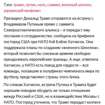
Тэги:
трамп
,
путин
,
нато
,
саммит
,
военный шенген
,
украинский конфликт
Президент Дональд Трамп отправится на встречу с
Владимиром Путиным прямо с саммита
Североатлантического альянса – и передаст ему
послание о сотрудничестве, сообщила на брифинге
постпред США при НАТО Кэй Бэйли Хатчисон. Она
поддержала планы по созданию «военного Шенгена»,
который позволил бы союзным армиям свободно
преодолевать европейские границы. А еще, отметила
Хатчисон, у НАТО есть повод для гордости – все
команды, попавшие в полуфинал чемпионата мира по
футболу, представляют страны этого блока.
По словам Хатчисон, встреча Путина и Трампа будет
хорошим поводом обсудить не только отношения
между Россией и США, но и взаимодействие Москвы с
НАТО. Постпред уточнила, что Трамп передаст коллеге