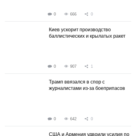
0
666
0
Киев ускорит производство
баллистических и крылатых ракет
0
907
1
Трамп ввязался в спор с
журналистами из-за боеприпасов
0
642
0
США и Армения удвоили усилия по