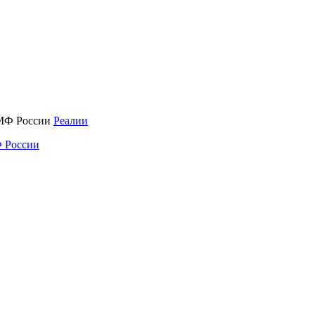
Реалии
 России