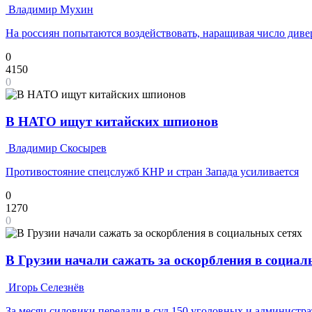
Владимир Мухин
На россиян попытаются воздействовать, наращивая число ди
0
4150
0
В НАТО ищут китайских шпионов
Владимир Скосырев
Противостояние спецслужб КНР и стран Запада усиливается
0
1270
0
В Грузии начали сажать за оскорбления в социал
Игорь Селезнёв
За месяц силовики передали в суд 150 уголовных и администр