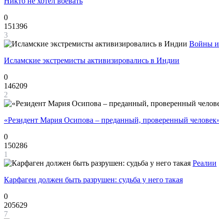
Никто не хотел воевать
0
151396
3
Войны и
Исламские экстремисты активизировались в Индии
0
146209
2
«Резидент Мария Осипова – преданный, проверенный человек
0
150286
1
Реалии
Карфаген должен быть разрушен: судьба у него такая
0
205629
7