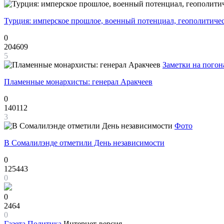
Турция: имперское прошлое, военный потенциал, геополитиче
0
204609
5
Заметки на погон
Пламенные монархисты: генерал Аракчеев
0
140112
3
Фото
В Сомалилэнде отметили День независимости
0
125443
0
0
2464
0
Газета
Политика
Интернет-версия