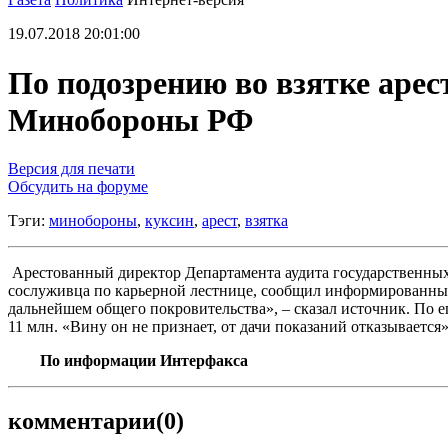
19.07.2018 20:01:00
По подозрению во взятке арес
Минобороны РФ
Версия для печати
Обсудить на форуме
Тэги:
минобороны
,
куксин
,
арест
,
взятка
Арестованный директор Департамента аудита государственных
сослуживца по карьерной лестнице, сообщил информированный 
дальнейшем общего покровительства», – сказал источник. По е
11 млн. «Вину он не признает, от дачи показаний отказывается»
По информации Интерфакса
комментарии
(0)