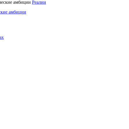
Реалии
ские амбиции
ах