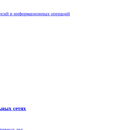
версий и информационных операций
ьных сетях
ативных дел