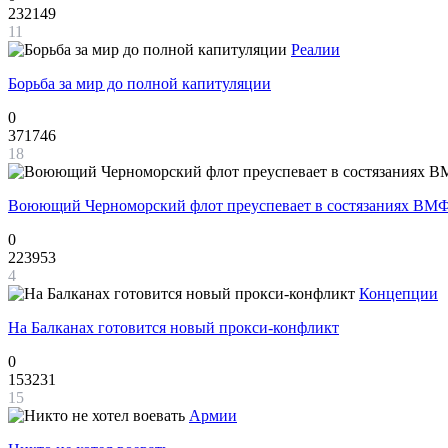
232149
11
Реалии
Борьба за мир до полной капитуляции
0
371746
18
Воюющий Черноморский флот преуспевает в состязаниях ВМФ
0
223953
4
Концепции
На Балканах готовится новый прокси-конфликт
0
153231
15
Армии