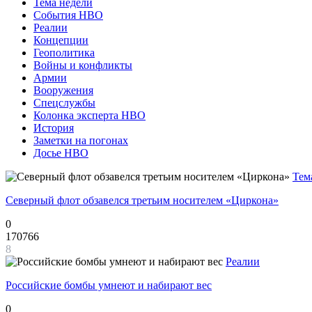
Тема недели
События НВО
Реалии
Концепции
Геополитика
Войны и конфликты
Армии
Вооружения
Спецслужбы
Колонка эксперта НВО
История
Заметки на погонах
Досье НВО
Тем
Северный флот обзавелся третьим носителем «Циркона»
0
170766
8
Реалии
Российские бомбы умнеют и набирают вес
0