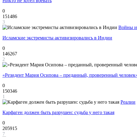
Никто не хотел воевать
0
151486
3
Войны и
Исламские экстремисты активизировались в Индии
0
146267
2
«Резидент Мария Осипова – преданный, проверенный человек
0
150346
1
Реалии
Карфаген должен быть разрушен: судьба у него такая
0
205915
7