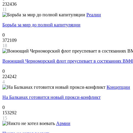
232436
11
Реалии
Борьба за мир до полной капитуляции
0
372109
18
Воюющий Черноморский флот преуспевает в состязаниях ВМФ
0
224242
4
Концепции
На Балканах готовится новый прокси-конфликт
0
153292
15
Армии