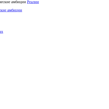
Реалии
ские амбиции
ах