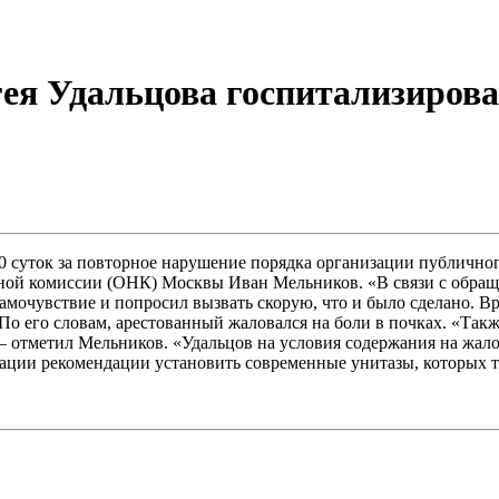
ея Удальцова госпитализиров
30 суток за повторное нарушение порядка организации публично
ой комиссии (ОНК) Москвы Иван Мельников. «В связи с обраще
мочувствие и попросил вызвать скорую, что и было сделано. Вр
о его словам, арестованный жаловался на боли в почках. «Также
», – отметил Мельников. «Удальцов на условия содержания на жал
ации рекомендации установить современные унитазы, которых там