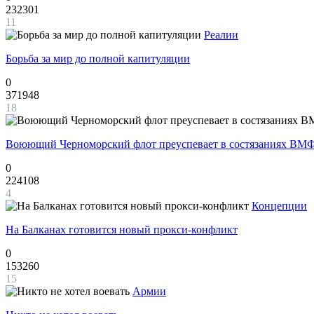
232301
11
Реалии
Борьба за мир до полной капитуляции
0
371948
18
Воюющий Черноморский флот преуспевает в состязаниях ВМФ
0
224108
4
Концепции
На Балканах готовится новый прокси-конфликт
0
153260
15
Армии