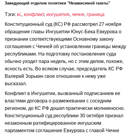
Заведующий отделом политики "Независимой газеты"
Тэги:
кс
,
конфликт
,
ингушетия
,
чечня
,
граница
Конституционный суд (КС) РФ рассмотрел 27 ноября
обращение главы Ингушетии Юнус-Бека Евкурова о
признании соответствующими Основному закону
соглашения с Чечней об установлении границы между
республиками. На подготовку постановления суда
обычно уходит пара недель, но с этим делом, похоже,
ясность есть. Во всяком случае, председатель КС РФ
Валерий Зорькин свое отношение к нему уже
высказал.
Конфликт в Ингушетии, вызванный подписанием ее
властями договора о размежевании с соседним
регионом, до КС РФ дошел практически молниеносно.
Конституционный суд республики 30 октября признал
незаконным ратифицированное ингушским
парламентом соглашение Евкурова с главой Чечни