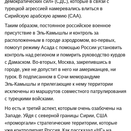
демократических сил» (СДС), которые в связи с
турецкой агрессией намеревались влиться в
Сирийскую арабскую армию (САА).
Таким образом, постоянное российское военное
присутствие в Эль‑Камышлы и контроль за
расположенным в городе аэродромом, во‑первых,
помогут режиму Асада с помощью России установить
контроль над регионом и помирить руководство курдов
с Дамаском. Во‑вторых, Москва, закрепившись в
городе, уже не допустит в него ни американцев, ни
турок. В подписанном в Сочи меморандуме
Эль‑Камышлы и прилегающие к нему территории
исключены из маршрутов совместного патрулирования
с турецкими войсками.
Но есть и третий аспект, которым очень озабочены на
Западе. Уйдя с северной границы Сирии, США
«проморгали» стратегические территории, которые
уже контролирует Россия. Как рассказал «НГ» на