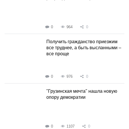
0
964
0
Получить гражданство приезжим
все труднее, а быть высланными –
все проще
0
976
0
"Грузинская мечта" нашла новую
опору демократии
0
1107
0