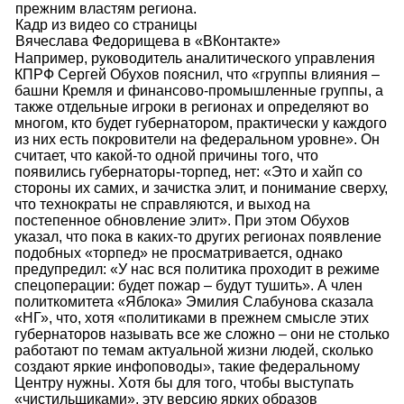
прежним властям региона.
Кадр из видео со страницы
Вячеслава Федорищева в «ВКонтакте»
Например, руководитель аналитического управления
КПРФ Сергей Обухов пояснил, что «группы влияния –
башни Кремля и финансово-промышленные группы, а
также отдельные игроки в регионах и определяют во
многом, кто будет губернатором, практически у каждого
из них есть покровители на федеральном уровне». Он
считает, что какой-то одной причины того, что
появились губернаторы-торпед, нет: «Это и хайп со
стороны их самих, и зачистка элит, и понимание сверху,
что технократы не справляются, и выход на
постепенное обновление элит». При этом Обухов
указал, что пока в каких-то других регионах появление
подобных «торпед» не просматривается, однако
предупредил: «У нас вся политика проходит в режиме
спецоперации: будет пожар – будут тушить». А член
политкомитета «Яблока» Эмилия Слабунова сказала
«НГ», что, хотя «политиками в прежнем смысле этих
губернаторов называть все же сложно – они не столько
работают по темам актуальной жизни людей, сколько
создают яркие инфоповоды», такие федеральному
Центру нужны. Хотя бы для того, чтобы выступать
«чистильщиками», эту версию ярких образов