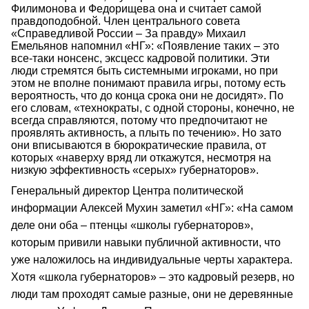
Филимонова и Федорищева она и считает самой
правдоподобной. Член центрального совета
«Справедливой России – За правду» Михаил
Емельянов напомнил «НГ»: «Появление таких – это
все-таки нонсенс, эксцесс кадровой политики. Эти
люди стремятся быть системными игроками, но при
этом не вполне понимают правила игры, потому есть
вероятность, что до конца срока они не досидят». По
его словам, «технократы, с одной стороны, конечно, не
всегда справляются, потому что предпочитают не
проявлять активность, а плыть по течению». Но зато
они вписываются в бюрократические правила, от
которых «наверху вряд ли откажутся, несмотря на
низкую эффективность «серых» губернаторов».
Генеральный директор Центра политической
информации Алексей Мухин заметил «НГ»: «На самом
деле они оба – птенцы «школы губернаторов»,
которым привили навыки публичной активности, что
уже наложилось на индивидуальные черты характера.
Хотя «школа губернаторов» – это кадровый резерв, но
люди там проходят самые разные, они не деревянные