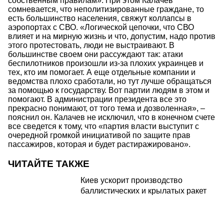
собственным правилам». При этом Калачев
сомневается, что неполитизированные граждане, то
есть большинство населения, свяжут коллапсы в
аэропортах с СВО. «Логической цепочки, что СВО
влияет и на мирную жизнь и что, допустим, надо против
этого протестовать, люди не выстраивают. В
большинстве своем они рассуждают так: атаки
беспилотников произошли из-за плохих украинцев и
тех, кто им помогает. А еще отдельные компании и
ведомства плохо сработали, но тут лучше обращаться
за помощью к государству. Вот партии людям в этом и
помогают. В администрации президента все это
прекрасно понимают, от того тема и дозволенная», –
пояснил он. Калачев не исключил, что в конечном счете
все сведется к тому, что «партия власти выступит с
очередной громкой инициативой по защите прав
пассажиров, которая и будет растиражировано».
ЧИТАЙТЕ ТАКЖЕ
Киев ускорит производство
баллистических и крылатых ракет