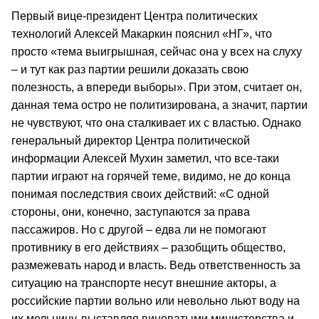
Первый вице-президент Центра политических
технологий Алексей Макаркин пояснил «НГ», что
просто «тема выигрышная, сейчас она у всех на слуху
– и тут как раз партии решили доказать свою
полезность, а впереди выборы». При этом, считает он,
данная тема остро не политизирована, а значит, партии
не чувствуют, что она сталкивает их с властью. Однако
генеральный директор Центра политической
информации Алексей Мухин заметил, что все-таки
партии играют на горячей теме, видимо, не до конца
понимая последствия своих действий: «С одной
стороны, они, конечно, заступаются за права
пассажиров. Но с другой – едва ли не помогают
противнику в его действиях – разобщить общество,
размежевать народ и власть. Ведь ответственность за
ситуацию на транспорте несут внешние акторы, а
российские партии вольно или невольно льют воду на
их мельницу, выставляя виноватыми министерства и