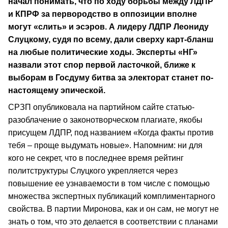
начал понимать, что по ходу борьбы между ЛДПР
и КПРФ за первородство в оппозиции вполне
могут «слить» и эсэров. А лидеру ЛДПР Леониду
Слуцкому, судя по всему, дали сверху карт-бланш
на любые политические ходы. Эксперты «НГ»
назвали этот спор первой ласточкой, ближе к
выборам в Госдуму битва за электорат станет по-
настоящему эпической.
СРЗП опубликовала на партийном сайте статью-
разоблачение о законотворческом плагиате, якобы
присущем ЛДПР, под названием «Когда факты против
тебя – проще выдумать новые». Напомним: ни для
кого не секрет, что в последнее время рейтинг
политструктуры Слуцкого укрепляется через
повышение ее узнаваемости в том числе с помощью
множества экспертных публикаций комплиментарного
свойства. В партии Миронова, как и он сам, не могут не
знать о том, что это делается в соответствии с планами