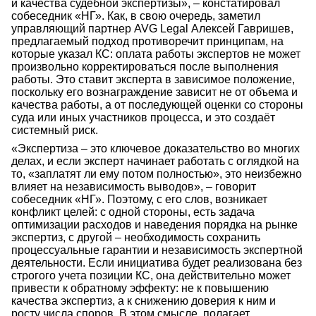
и качества судебной экспертизы», – констатировал
собеседник «НГ». Как, в свою очередь, заметил
управляющий партнер AVG Legal Алексей Гавришев,
предлагаемый подход противоречит принципам, на
которые указал КС: оплата работы экспертов не может
произвольно корректироваться после выполнения
работы. Это ставит эксперта в зависимое положение,
поскольку его вознаграждение зависит не от объема и
качества работы, а от последующей оценки со стороны
суда или иных участников процесса, и это создаёт
системный риск.
«Экспертиза – это ключевое доказательство во многих
делах, и если эксперт начинает работать с оглядкой на
то, «заплатят ли ему потом полностью», это неизбежно
влияет на независимость выводов», – говорит
собеседник «НГ». Поэтому, с его слов, возникает
конфликт целей: с одной стороны, есть задача
оптимизации расходов и наведения порядка на рынке
экспертиз, с другой – необходимость сохранить
процессуальные гарантии и независимость экспертной
деятельности. Если инициатива будет реализована без
строгого учета позиции КС, она действительно может
привести к обратному эффекту: не к повышению
качества экспертиз, а к снижению доверия к ним и
росту числа споров. В этом смысле, полагает