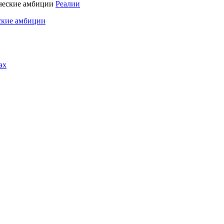
Реалии
ские амбиции
ах