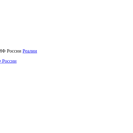
Реалии
 России