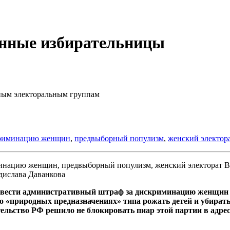
анные избирательницы
тным электоральным группам
криминацию женщин
,
предвыборный популизм
,
женский электор
В
адислава Даванкова
вести административный штраф за дискриминацию женщин в д
о «природных предназначениях» типа рожать детей и убират
льство РФ решило не блокировать пиар этой партии в адрес