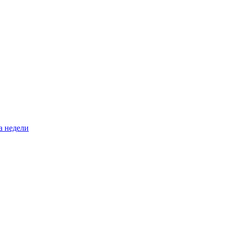
а недели