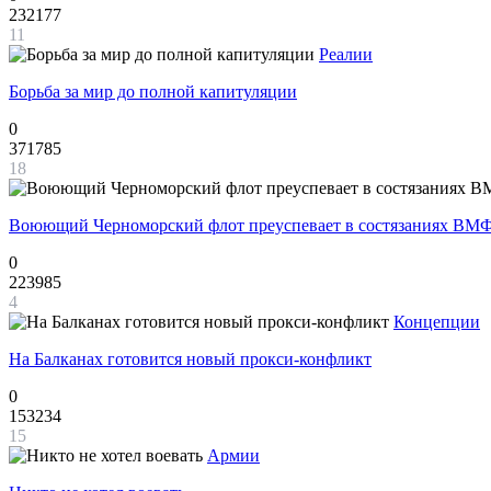
232177
11
Реалии
Борьба за мир до полной капитуляции
0
371785
18
Воюющий Черноморский флот преуспевает в состязаниях ВМФ
0
223985
4
Концепции
На Балканах готовится новый прокси-конфликт
0
153234
15
Армии