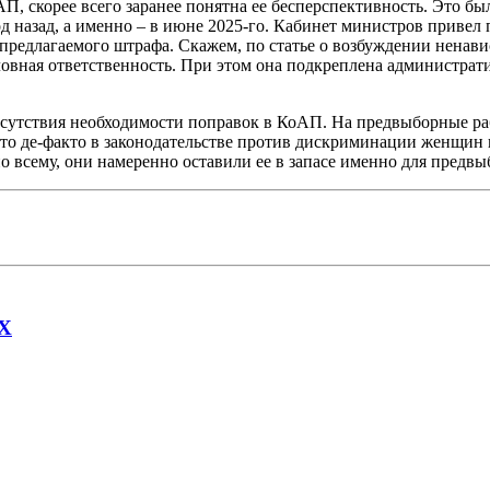
П, скорее всего заранее понятна ее бесперспективность. Это б
 назад, а именно – в июне 2025-го. Кабинет министров привел
 предлагаемого штрафа. Скажем, по статье о возбуждении ненав
оловная ответственность. При этом она подкреплена администра
тсутствия необходимости поправок в КоАП. На предвыборные раб
что де-факто в законодательстве против дискриминации женщин 
о всему, они намеренно оставили ее в запасе именно для предв
AX