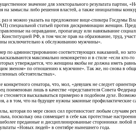
ущественное значение для электорального результата партии, «
я на замыслы либо решения властей, а также инициативы конкур
к раз и можно указать на предложение вице-спикера Госдумы Вл
) специальной статьей против дискриминации женщин. Предпола
аправленные на оправдание, пропаганду или навязывание социа
Конституцией РФ, в том числе прав на образование, труд, учас
щины исключительно к обслуживанию мужчины».
мер по администрированию соответствующих наказаний, но зато
сказываются максимально неконкретно и в стиле «если кто-то к
которых утверждается, что женщина якобы не должна иметь равн
ющим звеном» по отношению к мужчине». Так же, но снова в общ
еленных обстоятельствах».
е конкретного сенатора, что, мол, «девушек не следует ориенти
ец поименован лишь в качестве «представителя Совета Федераци
е стесняется высказываться примерно в подобном духе. Возможн
ия, а в том, что на будущее нужны законные профилактические с
ы, которая по мере своих сил противостоит любым случаям ретр
ьна, поскольку она совмещает в себе как протестные настроения
наиболее преданные и дисциплинированные сторонники любой па
зультаты «Новых людей» в сентябре нынешнего года.