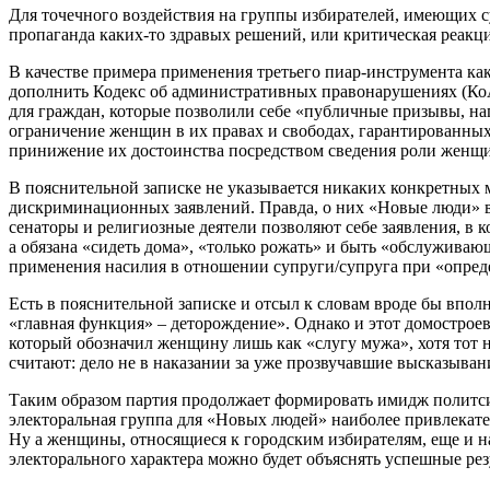
Для точечного воздействия на группы избирателей, имеющих с
пропаганда каких-то здравых решений, или критическая реакци
В качестве примера применения третьего пиар-инструмента ка
дополнить Кодекс об административных правонарушениях (КоАП
для граждан, которые позволили себе «публичные призывы, н
ограничение женщин в их правах и свободах, гарантированных 
принижение их достоинства посредством сведения роли жен
В пояснительной записке не указывается никаких конкретных 
дискриминационных заявлений. Правда, о них «Новые люди» вы
сенаторы и религиозные деятели позволяют себе заявления, в 
а обязана «сидеть дома», «только рожать» и быть «обслужива
применения насилия в отношении супруги/супруга при «опред
Есть в пояснительной записке и отсыл к словам вроде бы вполн
«главная функция» – деторождение». Однако и этот домостроев
который обозначил женщину лишь как «слугу мужа», хотя тот н
считают: дело не в наказании за уже прозвучавшие высказыван
Таким образом партия продолжает формировать имидж политсил
электоральная группа для «Новых людей» наиболее привлекател
Ну а женщины, относящиеся к городским избирателям, еще и 
электорального характера можно будет объяснять успешные ре