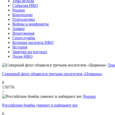
Тема недели
События НВО
Реалии
Концепции
Геополитика
Войны и конфликты
Армии
Вооружения
Спецслужбы
Колонка эксперта НВО
История
Заметки на погонах
Досье НВО
Тем
Северный флот обзавелся третьим носителем «Циркона»
0
170776
8
Реалии
Российские бомбы умнеют и набирают вес
0