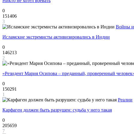
Никто не хотел воевать
0
151406
3
Войны и
Исламские экстремисты активизировались в Индии
0
146213
2
«Резидент Мария Осипова – преданный, проверенный человек
0
150291
1
Реалии
Карфаген должен быть разрушен: судьба у него такая
0
205659
7