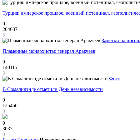
Турция: имперское прошлое, военный потенциал, геополитиче
0
204637
5
Заметки на погон
Пламенные монархисты: генерал Аракчеев
0
140115
3
Фото
В Сомалилэнде отметили День независимости
0
125466
0
0
3037
0
Газета
Политика
Интернет-версия