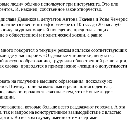
Новые люди» обычно используют три инструмента. Это или
ентов. И, наконец, собственное законотворчество.
адислава Даванкова, депутатов Антона Ткачева и Розы Чемерис
гается ввести штраф в размере от 10 тыс. до 20 тыс. руб.
льно-культурных моделей поведения, предполагающих
тие в общественной и политической жизни, а равно
 много говорится о текущем резком всплеске соответствующих
ое-где у нас порой»: «Отдельные чиновники, депутаты,
ый доступ к образованию, труду или общественной реализации,
их словах, приводятся в пример некие «лекции о допустимости
ровать на получение высшего образования, поскольку их
и». Почему-то не названо имя и религиозного деятеля,
о, такая осторожность связана с тем, что «Новые люди»
анкции.
оградства, которые больше всего раздражают горожан. А эта
, так и запрос на конструктивное взаимодействие с властью.
ртии. Во всяком случае, именно этими чертами