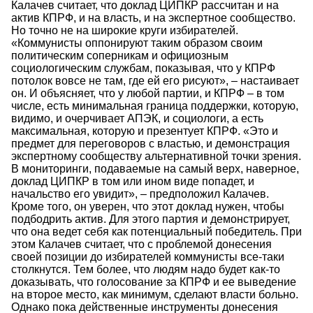
Калачев считает, что доклад ЦИПКР рассчитан и на
актив КПРФ, и на власть, и на экспертное сообщество.
Но точно не на широкие круги избирателей.
«Коммунисты оппонируют таким образом своим
политическим соперникам и официозным
социологическим службам, показывая, что у КПРФ
потолок вовсе не там, где ей его рисуют», – настаивает
он. И объясняет, что у любой партии, и КПРФ – в том
числе, есть минимальная граница поддержки, которую,
видимо, и очерчивает АПЭК, и социологи, а есть
максимальная, которую и презентует КПРФ. «Это и
предмет для переговоров с властью, и демонстрация
экспертному сообществу альтернативной точки зрения.
В мониторинги, подаваемые на самый верх, наверное,
доклад ЦИПКР в том или ином виде попадет, и
начальство его увидит», – предположил Калачев.
Кроме того, он уверен, что этот доклад нужен, чтобы
подбодрить актив. Для этого партия и демонстрирует,
что она ведет себя как потенциальный победитель. При
этом Калачев считает, что с проблемой донесения
своей позиции до избирателей коммунисты все-таки
столкнутся. Тем более, что людям надо будет как-то
доказывать, что голосование за КПРФ и ее выведение
на второе место, как минимум, сделают власти больно.
Однако пока действенные инструменты донесения