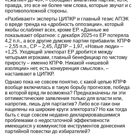
правда, это все не более чем слова, которые звучат и с
противоположной стороны.
«Разбивают» эксперты ЦИПКР и главный тезис АПЭК
о вреде тренда на «дробность оппозиции», который
якобы ослабляет всех, кроме ЕР. «Данные же
показывают обратное: с декабря 2025-го ЕР потеряла
4,2 п.п., а все другие думские партии прибавили. КПРФ
– 2,55 п.п., СР – 2,45, ЛДПР – 1,97, «Новые люди» –
+1,25. Уходящий электорат ЕР дробится между
четырьмя игроками, главный бенефициар по чистому
приросту – именно КПРФ. Никакой «нишевой
изоляции» нет, есть конкуренция смыслов», –
настаивают в ЦИПКР.
Однако пока не совсем понятно, с какой целью КПРФ
вообще включилась в такую борьбу прогнозов, победа
в которой вряд ли возможна? Предназначены ли эти
оптимистические заявления только для власти или,
напротив, лишь для партактив? Либо все-таки они
нацелены на широкие круги электората? Но как тогда
быть с еще совсем недавно декларировавшимися
проблемами о недостаточной эффективности
имеющихся у коммунистов инструментов донесения
партийной повестки до избирателей?