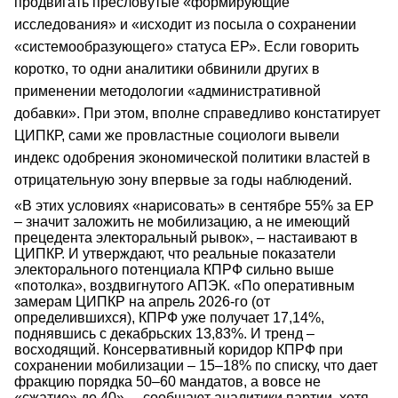
продвигать пресловутые «формирующие
исследования» и «исходит из посыла о сохранении
«системообразующего» статуса ЕР». Если говорить
коротко, то одни аналитики обвинили других в
применении методологии «административной
добавки». При этом, вполне справедливо констатирует
ЦИПКР, сами же провластные социологи вывели
индекс одобрения экономической политики властей в
отрицательную зону впервые за годы наблюдений.
«В этих условиях «нарисовать» в сентябре 55% за ЕР
– значит заложить не мобилизацию, а не имеющий
прецедента электоральный рывок», – настаивают в
ЦИПКР. И утверждают, что реальные показатели
электорального потенциала КПРФ сильно выше
«потолка», воздвигнутого АПЭК. «По оперативным
замерам ЦИПКР на апрель 2026-го (от
определившихся), КПРФ уже получает 17,14%,
поднявшись с декабрьских 13,83%. И тренд –
восходящий. Консервативный коридор КПРФ при
сохранении мобилизации – 15–18% по списку, что дает
фракцию порядка 50–60 мандатов, а вовсе не
«сжатие» до 40», – сообщают аналитики партии, хотя,