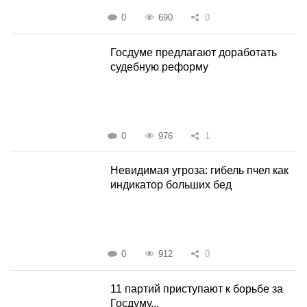
0
690
0
Госдуме предлагают доработать
судебную реформу
0
976
1
Невидимая угроза: гибель пчел как
индикатор больших бед
0
912
0
11 партий приступают к борьбе за
Госдуму...