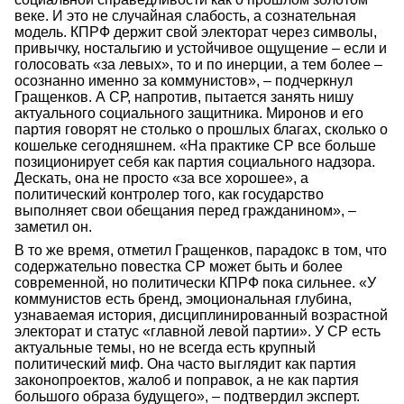
веке. И это не случайная слабость, а сознательная
модель. КПРФ держит свой электорат через символы,
привычку, ностальгию и устойчивое ощущение – если и
голосовать «за левых», то и по инерции, а тем более –
осознанно именно за коммунистов», – подчеркнул
Гращенков. А СР, напротив, пытается занять нишу
актуального социального защитника. Миронов и его
партия говорят не столько о прошлых благах, сколько о
кошельке сегодняшнем. «На практике СР все больше
позиционирует себя как партия социального надзора.
Дескать, она не просто «за все хорошее», а
политический контролер того, как государство
выполняет свои обещания перед гражданином», –
заметил он.
В то же время, отметил Гращенков, парадокс в том, что
содержательно повестка СР может быть и более
современной, но политически КПРФ пока сильнее. «У
коммунистов есть бренд, эмоциональная глубина,
узнаваемая история, дисциплинированный возрастной
электорат и статус «главной левой партии». У СР есть
актуальные темы, но не всегда есть крупный
политический миф. Она часто выглядит как партия
законопроектов, жалоб и поправок, а не как партия
большого образа будущего», – подтвердил эксперт.