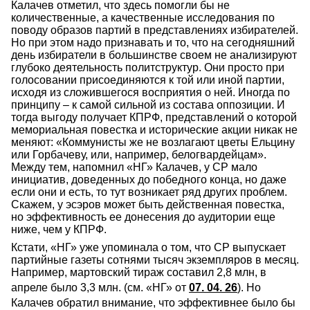
Калачев отметил, что здесь помогли бы не
количественные, а качественные исследования по
поводу образов партий в представлениях избирателей.
Но при этом надо признавать и то, что на сегодняшний
день избиратели в большинстве своем не анализируют
глубоко деятельность политструктур. Они просто при
голосовании присоединяются к той или иной партии,
исходя из сложившегося восприятия о ней. Иногда по
принципу – к самой сильной из состава оппозиции. И
тогда выгоду получает КПРФ, представлений о которой
мемориальная повестка и исторические акции никак не
меняют: «Коммунисты же не возлагают цветы Ельцину
или Горбачеву, или, например, белогвардейцам».
Между тем, напомнил «НГ» Калачев, у СР мало
инициатив, доведенных до победного конца, но даже
если они и есть, то тут возникает ряд других проблем.
Скажем, у эсэров может быть действенная повестка,
но эффективность ее донесения до аудитории еще
ниже, чем у КПРФ.
Кстати, «НГ» уже упоминала о том, что СР выпускает
партийные газеты сотнями тысяч экземпляров в месяц.
Например, мартовский тираж составил 2,8 млн, в
апреле было 3,3 млн. (см. «НГ» от
07. 04. 26
). Но
Калачев обратил внимание, что эффективнее было бы