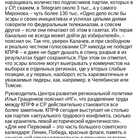
наращивать количество подписчиков партии, которых в
у СР, скажем, в Telegram около 3 тыс., а у самого
Миронова – чуть более 130 тыс. «Одно дело если бы
эсэры о своих инициативах и успехах целыми днями
говорили по федеральным телеканалам, а совсем
другое – если они печатают об этом в газетах. Их тираж
банально не всегда может дойти до избирателей», –
пояснил он. Так что, уверен Калачев, и при свободном
и реально честном голосовании СР никогда не победит
КПРФ – и даже не будет дышать в спину, разрыв в их
результатах будет сохраняться. При этом он отметил,
что эсэры вполне могут выигрывать у коммунистов на
выборах в отдельных регионах, где у вторых слабые
позиции, а у первых, наоборот, есть харизматичные и
уважаемые лидеры, как, например, в Челябинске или
Томске.
Руководитель Центра развития региональной политики
Илья Гращенков пояснил «НГ», что разделение труда
между КПРФ и СР действительно становится все
более заметным. КПРФ сегодня выступает не столько
как партия «актуального трудового конфликта, сколько
как хранитель левой исторической идентичности».
«Для нее Первомай – это часть большого советского
календаря: Ленин, Победа, красные флаги, память о
социальной справедливости как о прошлом золотом