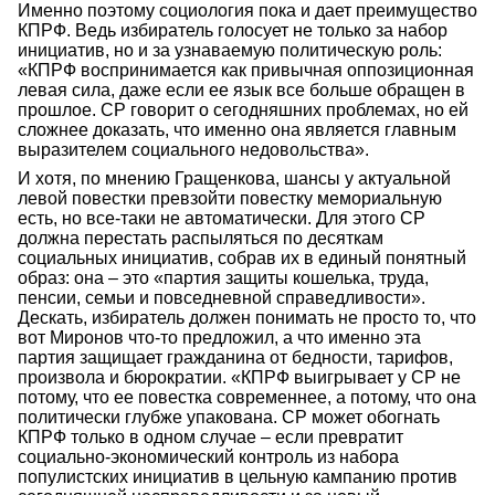
Именно поэтому социология пока и дает преимущество
КПРФ. Ведь избиратель голосует не только за набор
инициатив, но и за узнаваемую политическую роль:
«КПРФ воспринимается как привычная оппозиционная
левая сила, даже если ее язык все больше обращен в
прошлое. СР говорит о сегодняшних проблемах, но ей
сложнее доказать, что именно она является главным
выразителем социального недовольства».
И хотя, по мнению Гращенкова, шансы у актуальной
левой повестки превзойти повестку мемориальную
есть, но все-таки не автоматически. Для этого СР
должна перестать распыляться по десяткам
социальных инициатив, собрав их в единый понятный
образ: она – это «партия защиты кошелька, труда,
пенсии, семьи и повседневной справедливости».
Дескать, избиратель должен понимать не просто то, что
вот Миронов что-то предложил, а что именно эта
партия защищает гражданина от бедности, тарифов,
произвола и бюрократии. «КПРФ выигрывает у СР не
потому, что ее повестка современнее, а потому, что она
политически глубже упакована. СР может обогнать
КПРФ только в одном случае – если превратит
социально-экономический контроль из набора
популистских инициатив в цельную кампанию против