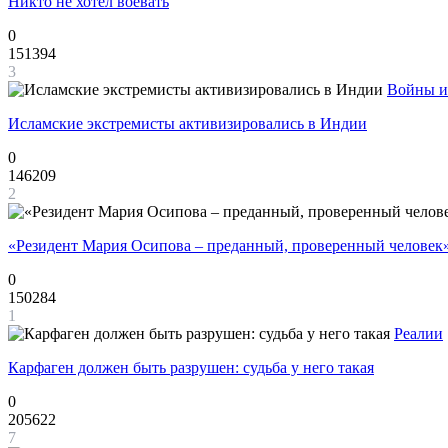
Никто не хотел воевать
0
151394
3
Войны и
Исламские экстремисты активизировались в Индии
0
146209
2
«Резидент Мария Осипова – преданный, проверенный человек
0
150284
1
Реалии
Карфаген должен быть разрушен: судьба у него такая
0
205622
7