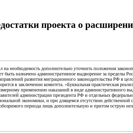
едостатки проекта о расширен
зал на необходимость дополнительно уточнить положения законо
т быть назначено административное выдворение за пределы Рос
аправлений развития миграционного законодательства РФ в цел
ворится в заключении комитета. «Буквальная практическая реал
 чрезмерному применению наказаний в виде административного в
ставителей администрации президента РФ и отдельных федераль
иональной экономики, и при длящемся отсутствии действенной 
е обозримого периода лишь дополнительную и притом острую нех