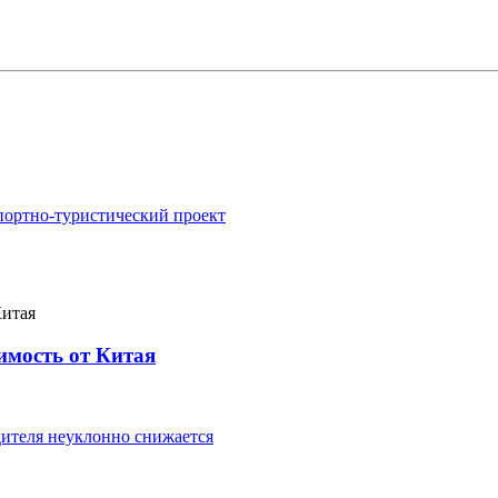
портно-туристический проект
имость от Китая
ителя неуклонно снижается