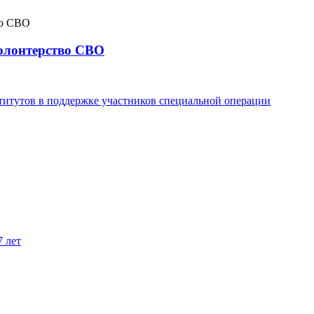
волонтерство СВО
титутов в поддержке участников специальной операции
7 лет