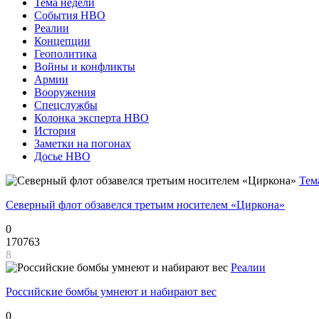
Тема недели
События НВО
Реалии
Концепции
Геополитика
Войны и конфликты
Армии
Вооружения
Спецслужбы
Колонка эксперта НВО
История
Заметки на погонах
Досье НВО
Тем
Северный флот обзавелся третьим носителем «Циркона»
0
170763
8
Реалии
Российские бомбы умнеют и набирают вес
0