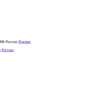
Реалии
 России