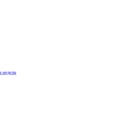
а недели