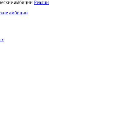
Реалии
ские амбиции
ах