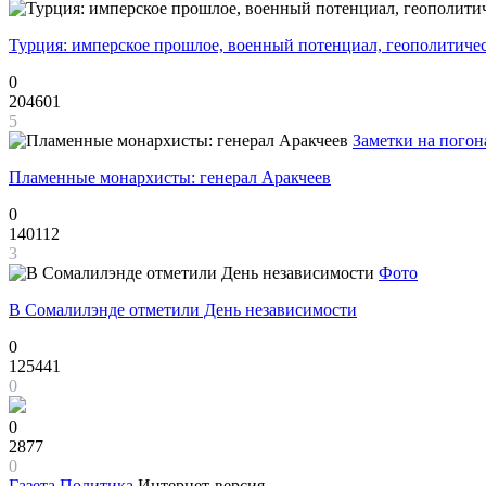
Турция: имперское прошлое, военный потенциал, геополитиче
0
204601
5
Заметки на погон
Пламенные монархисты: генерал Аракчеев
0
140112
3
Фото
В Сомалилэнде отметили День независимости
0
125441
0
0
2877
0
Газета
Политика
Интернет-версия