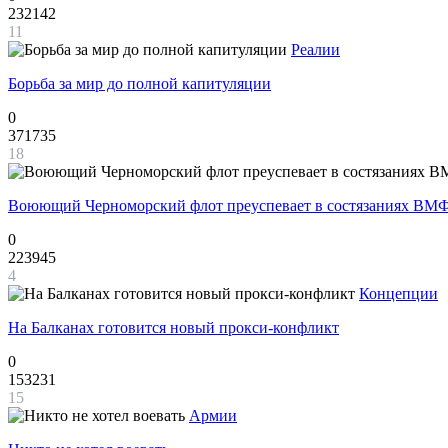
232142
11
Реалии
Борьба за мир до полной капитуляции
0
371735
18
Воюющий Черноморский флот преуспевает в состязаниях ВМФ
0
223945
4
Концепции
На Балканах готовится новый прокси-конфликт
0
153231
15
Армии