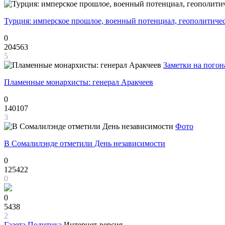
Турция: имперское прошлое, военный потенциал, геополитиче
0
204563
5
Заметки на погон
Пламенные монархисты: генерал Аракчеев
0
140107
3
Фото
В Сомалилэнде отметили День независимости
0
125422
0
0
5438
2
Газета
Политика
Интернет-версия