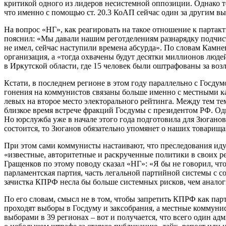
критикой одного из лидеров несистемной оппозиции. Однако т
что именно с помощью ст. 20.3 КоАП сейчас один за другим в
На вопрос «НГ», как реагировать на такое отношение к парта
пояснил: «Мы давали нашим реготделениям разнарядку подчистит
не имел, сейчас наступили времена абсурда». По словам Камн
организация, а «тогда охвачены будут десятки миллионов лю
в Иркутской области, где 15 человек были оштрафованы за воз
Кстати, в последнем регионе в этом году параллельно с Госдум
гонения на коммунистов связаны больше именно с местными ка
левых на второе место электорального рейтинга. Между тем т
близкое время встрече фракций Госдумы с президентом РФ. Одн
Но юрслужба уже в начале этого года подготовила для Зюганов
состоится, то Зюганов обязательно упомянет о наших товарищах
При этом сами коммунисты настаивают, что преследования идут
«известные, авторитетные и раскрученные политики в своих 
Гращенков по этому поводу сказал «НГ»: «Я бы не говорил, чт
парламентская партия, часть легальной партийной системы с
зачистка КПРФ несла бы больше системных рисков, чем аналог
По его словам, смысл не в том, чтобы запретить КПРФ как па
проходят выборы в Госдуму и заксобрания, а местные коммуни
выборами в 39 регионах – вот и получается, что всего один 