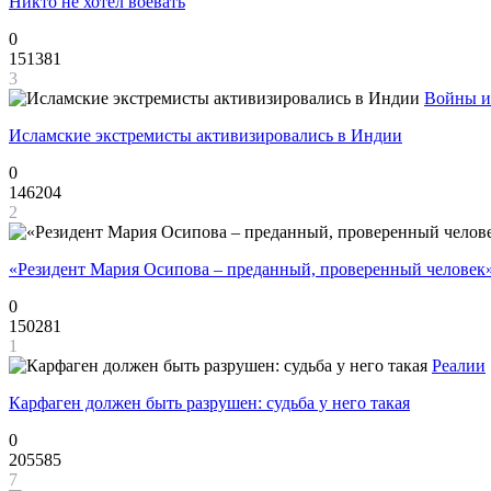
Никто не хотел воевать
0
151381
3
Войны и
Исламские экстремисты активизировались в Индии
0
146204
2
«Резидент Мария Осипова – преданный, проверенный человек
0
150281
1
Реалии
Карфаген должен быть разрушен: судьба у него такая
0
205585
7