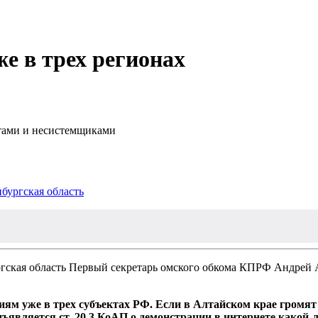
е в трех регионах
стами и несистемщиками
нбургская область
Первый секретарь омского обкома КПРФ Андрей Ал
 уже в трех субъектах РФ. Если в Алтайском крае громят в
ъявляется ст. 20.3 КоАП о демонстрации в интернете какой-