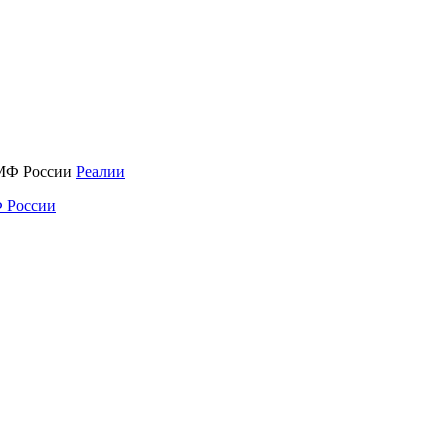
Реалии
 России