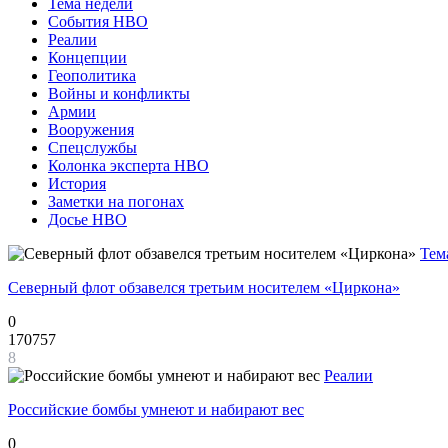
Тема недели
События НВО
Реалии
Концепции
Геополитика
Войны и конфликты
Армии
Вооружения
Спецслужбы
Колонка эксперта НВО
История
Заметки на погонах
Досье НВО
Тем
Северный флот обзавелся третьим носителем «Циркона»
0
170757
8
Реалии
Российские бомбы умнеют и набирают вес
0