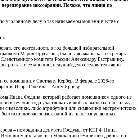
 переизбрание заксобраний. Похоже, что линия по
по уголовному делу о так называемом мошенничестве с
ст.
овать его деятельность в год большой избирательной
 крайкома Мария Прусакова, были задержаны как секретарь
ю Следственного комитета России Александру Бастрыкину,
онтроль. По ее мнению, ведущий дело следователь явно
и ее помощницу Светлану Кербер. В феврале 2026-го
брания Игоря Галкина – Анну Ярцеву.
ома Ивана Федина, который работает помощником одного из
ено в течение года участвовать в любых выборах, поскольку
ли символики, либо атрибутики или символики экстремистских
е, был использован значок одной из ныне запрещенных
жасарова – помощника депутата Госдумы от КПРФ Нины
. Им в вину поставлены публикации семилетней давности с