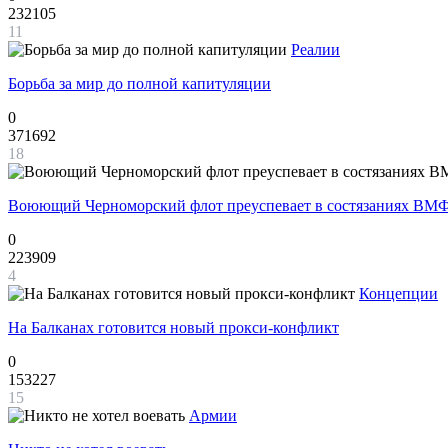
232105
11
Реалии
Борьба за мир до полной капитуляции
0
371692
18
Воюющий Черноморский флот преуспевает в состязаниях ВМФ
0
223909
4
Концепции
На Балканах готовится новый прокси-конфликт
0
153227
15
Армии