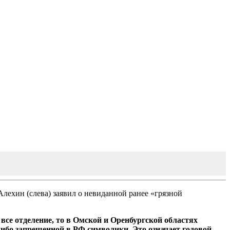
ехин (слева) заявил о невиданной ранее «грязной
се отделение, то в Омской и Оренбургской областях
либо запрещенной в РФ символики. Это означает годовой