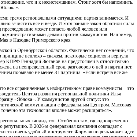
отношение, что и к несистемщикам. Стоит хотя бы напомнить,
«Яблока».
семи тремя региональными ситуациями партия занимается. И
льно зачистить все и везде. И хотя раньше закон обратной силы
од преследование может попасть любой человек или
ими административными делами против коммунистов. Например,
 Мая в Находке Приморского края.
Омской и Оренбургской областях. Фактически нет сомнений, что
в принципе неплохо – скажем, некоторые социологи вернули
лидер КПРФ Геннадий Зюганов на предстоящей в относительно
жена на неопределенный срок, разговоров о ней в партии нет.
ением побывало не менее 31 партийца. «Если встреча все же
что все ограниченные в избирательном праве коммунисты – это
ководитель Центра развития региональной политики Илья
разцу «Яблока». У коммунистов другой статус: это
политической коммуникации с федеральным Центром. Массовая
точечно эта технология вполне может расширяться».
х региональных кандидатов. Особенно там, где одновременно
ю репутацию. В 2026-м федеральная кампания совпадает с
ски это очень удобный инструмент. Формально речь может идти