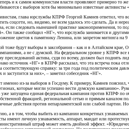
еперь и к самим коммунистам власти проявляют примерно то же 
ыбиваются с выборов хотя бы минимально известные активисты 
ктивистам, глава юрслужбы КПРФ Георгий Камнев ответил, что в
ь соцсети, но, видимо, не всем удалось это сделать. Да и нереа
ева, если следовать нынешней практике законоприменения, то п
дей». Он также сообщил «НГ», что юрслужба занимается и друг
ложение цветов к памятнику Ленина, или запретом митинга на 9
ой тоже будут выборы в заксобрания – как и в Алтайском крае, 
мпаниями, а не с думской. На федеральном уровне у КПРФ все 
ему преследований актива, судя по всему, должен был поднять 
ако источник «НГ» в КПРФ рассказал, что эта встреча пока отло
а соответствующую справку: за три года под политическим давл
 и заступится за них», – заметил собеседник «НГ».
 именно из-за выборов в Госдуму. К примеру, Камнев пояснил, 
регионах, которые могли успешно вести думскую кампанию». Ру
о уже запущена единая федеральная кампания против КПРФ по об
 собственной фракцией, региональной сетью и прямым каналом 
ичные действия против непарламентской или слабой партии. Но 
ртию, а в том, чтобы выбить из кампании конкретных узнаваемы
сты имеют личную узнаваемость, аппарат, мандат или протестну
административный штраф может иметь двойной эффект. «Юридиче