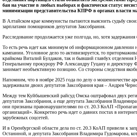
бан на участие в любых выборах и фактически статус несис
минимизации представительства КПРФ в органах власти ма
В Алтайском крае коммунисты пытаются выяснить судьбу свои
зарплатами помощников депутатов Заксобрания.
Расследование продолжается уже полгода, но, хотя задержания 
То есть речь идет как минимум об информационном давлении н
кампании. Уголовное дело то активизируется, то притормажива
крайкома Виталий Булдаков, так и бывший главбух отделения 
Генеральному прокурору РФ Александру Гуцану и директору ФС
занимает необъективную позицию. Со стороны следствия якобы
Напомним, что в ноябре 2025 года по делу о мошенничестве 
задерживали двоих депутатов Заксобрания края – Андрея Черн
Между тем Куйбышевский райсуд Омска оштрафовал двух регио
депутатов Заксобрания, а еще депутата Заксобрания Владимира
они признаны правонарушителями по ст. 20.3 КоАП «Пропаган
организаций». Конкретно речь идет о давних постах в интерне
зарубежных соцсетей.
И в Оренбургской области дела по ст. 20.3 КоАП привели к з
Останиной, и депутата Заксобрания Владимира Гудомарова, ко