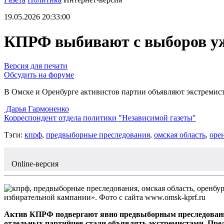
19.05.2026 20:33:00
КПРФ выбивают с выборов уж
Версия для печати
Обсудить на форуме
В Омске и Оренбурге активистов партии объявляют экстреми
Дарья Гармоненко
Корреспондент отдела политики "Независимой газеты"
Тэги:
кпрф
,
предвыборные преследования
,
омская область
,
оре
Online-версия
избирательной кампании». Фото с сайта www.omsk-kprf.ru
Актив КПРФ подвергают явно предвыборным преследованиям
отдельных партийцев стали объявлять экстремистами. Пред