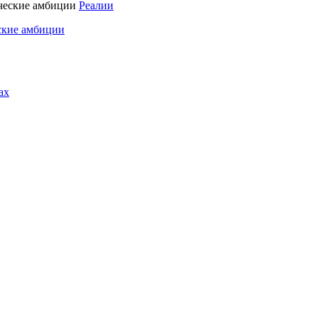
Реалии
ские амбиции
ах