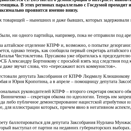
темщика. В этих регионах параллельно с Госдумой проходит и
ксимально проявится именно внизу.
х товарищей – нынешних и даже бывших, которых задерживали 
были, ни одного партийца, например, пока не отправили под аре
а алтайское отделение КПРФ и, возможно, о попытке дезорганиз
ется, однако теперь, как сообщила первый секретарь алтайского
Наталья Чистоклетова. Прусакова уже обратилась к председател
Б Александру Бортникову с просьбой взять ход следствия под к
 даже звучат слова, что «пересажают всех коммунистов».
арестовали депутата Заксобрания от КПРФ Людмилу Клюшникову 
обая и Юрия Кропотина, а в апреле – помощницу депутата Заксо
нальных руководителей КПРФ – второго секретаря омского обк
 Винниченко – секретаря обкома по идеологии. Теперь им запрещ
да либо публичное демонстрирование нацистской атрибутики и
те, для иллюстрации которых, причем явно в негативном аспект
апрету баллотироваться для депутата Заксобрания Нурлана Мун
торый выступал от партии на недавних губернаторских выборах