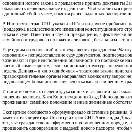
основании нового закона о гражданстве принять документы Зай
обжаловать первоначальные их действия. Чтобы добиться призн
единичный сбой в учете, изъятия ранее выданных паспортов п
В Институте стран СНГ указали «НГ» и на другие проблемы, на
(поддержка насильственного изменения конституционного стро
отказа в суде. Известны и случаи прекращения, а фактически л
семейного и трудового положения человека, без анализа лет, 
Еще одним из оснований для прекращения гражданства РФ слу
основания – непредоставление суду документов, подтверждающи
возникают и при неисполнении обязанности по постановке на во
военный комиссариат», а миграционные структуры нередко пони
недель. Данная – и явно ошибочная – трактовка закона привод
правоохранительные органы направляют военкомату запрос не о 
подавляющем большинстве случаев отказывают лишенным гражда
И понятие ложных сведений, указанных в заявлении на граждан
лишения паспорта. Хотя Конституционный суд РФ неоднократно
проживания, семейное положение и иные жизненные обстоятель
Экспертное сообщество сформулировало системные решения, бе
заместитель директора Института стран СНГ Александра Докуч
тех, чье гражданство не оформлено в установленном порядке,
производить одновременно с выдачей нового паспорта, чтобы ч