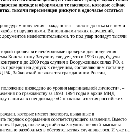
ударства прежде и оформляли те паспорта, которые сейчас
ах, тысячи переселенцев рискуют в одночасье остаться
роцедурам получения гражданства – вплоть до отказа в нем и
х якобы с нарушениями. Виновниками таких нарушений,
х документов недействительными, то под удар попадут тысячи
оторый прошел все необходимые проверки для получения
мы Константину Затулину следует, что в 1993 году, будучи
контракт и до 2009 года служил в Вооруженных силах РФ, а
сь проверки на допуск к сведениям, составляющим гостайну.
ИД РФ, Зайковский не является гражданином России,
е положение низведено до уровня маргинальной личности», –
 сведения по гражданству за 1993–1994 годы в архив МИД
оду написал в спецдокладе «О практике изъятия российских
граждан, которые имеют паспорта, выданные в
нить порядок оформления соответствующего заявления. Вместо
ству. Правда, после ходатайства Затулина первый замглавы
тельно разобраться в обстоятельствах случившегося. И уже на