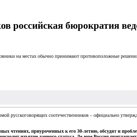
ов российская бюрократия вед
чиновники на местах обычно принимают противоположные решени
омой русскоговорящих соотечественников – официально утвер
ных чтениях, приуроченных к его 30-летию, обсудят и пробле
оисходит изъятие данного статуса. Де-юре Россия приглашает