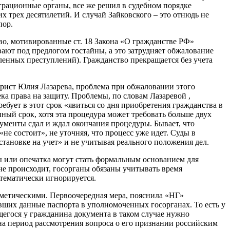
играционные органы, все же решил в судебном порядке
 трех десятилетий. И случай Зайковского – это отнюдь не
пор.
во, мотивированные ст. 18 Закона «О гражданстве РФ»
ают под предлогом гостайны, а это затрудняет обжалование
еленных преступлений). Гражданство прекращается без учета
рист Юлия Лазарева, проблема при обжаловании этого
ка права на защиту. Проблемы, по словам Лазаревой ,
ебует в этот срок «явиться со дня приобретения гражданства в
ный срок, хотя эта процедура может требовать больше двух
кументы сдал и ждал окончания процедуры. Бывает, что
не состоит», не уточняя, что процесс уже идет. Суды в
тановке на учет» и не учитывая реального положения дел.
ы или опечатка могут стать формальным основанием для
е происходит, госорганы обязаны учитывать время
тематически игнорируется.
сметическими. Первоочередная мера, пояснила «НГ»
вших данные паспорта в уполномоченных госорганах. То есть у
щегося у гражданина документа в таком случае нужно
на период рассмотрения вопроса о его признании российским