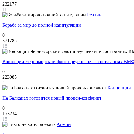
232177
11
Реалии
Борьба за мир до полной капитуляции
0
371785
18
Воюющий Черноморский флот преуспевает в состязаниях ВМФ
0
223985
4
Концепции
На Балканах готовится новый прокси-конфликт
0
153234
15
Армии