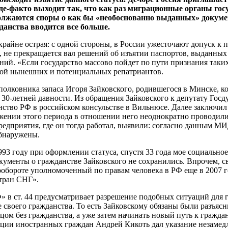
де-факто выходит так, что как раз миграционные органы гос
лжаются споры о как бы «необоснованно выданных» документ
данства вводится все больше.
райне острая: с одной стороны, в России ужесточают допуск к п
ы, не прекращается вал решений об изъятии паспортов, выданны
ний. «Если государство массово пойдет по пути признания таки
кой нынешних и потенциальных репатриантов.
олковника запаса Игоря Зайковского, родившегося в Минске, к
30-летней давности. Из обращения Зайковского к депутату Госду
тво РФ в российском консульстве в Вильнюсе. Далее заключил 
яжении этого периода в отношении него неоднократно проводили
редприятия, где он тогда работал, выявили: согласно данным М
обнаружены.
93 году при оформлении статуса, спустя 33 года мое социально
 документы о гражданстве Зайковского не сохранились. Впрочем,
ообороте уполномоченный по правам человека в РФ еще в 2007 г
тран СНГ».
 в ст. 44 предусматривает разрешение подобных ситуаций для 
своего гражданства. То есть Зайковскому обязаны были разъяс
ом без гражданства, а уже затем начинать новый путь к граждан
ии иностранных граждан Андрей Кикоть дал указание незамедли