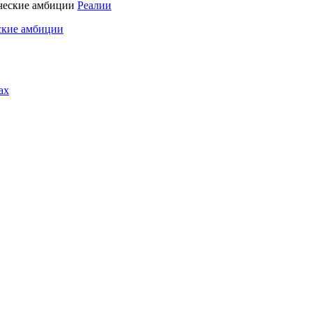
Реалии
ские амбиции
ах