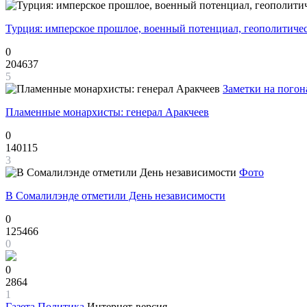
Турция: имперское прошлое, военный потенциал, геополитиче
0
204637
5
Заметки на погон
Пламенные монархисты: генерал Аракчеев
0
140115
3
Фото
В Сомалилэнде отметили День независимости
0
125466
0
0
2864
1
Газета
Политика
Интернет-версия