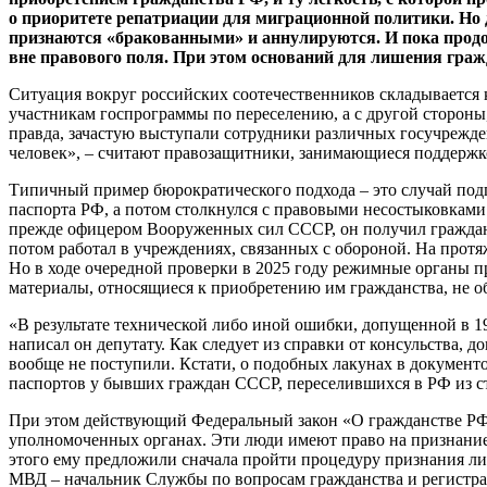
о приоритете репатриации для миграционной политики. Но 
признаются «бракованными» и аннулируются. И пока продо
вне правового поля. При этом оснований для лишения граж
Ситуация вокруг российских соотечественников складывается к
участникам госпрограммы по переселению, а с другой сторон
правда, зачастую выступали сотрудники различных госучрежде
человек», – считают правозащитники, занимающиеся поддерж
Типичный пример бюрократического подхода – это случай подп
паспорта РФ, а потом столкнулся с правовыми несостыковками 
прежде офицером Вооруженных сил СССР, он получил гражданс
потом работал в учреждениях, связанных с обороной. На прот
Но в ходе очередной проверки в 2025 году режимные органы п
материалы, относящиеся к приобретению им гражданства, не 
«В результате технической либо иной ошибки, допущенной в 19
написал он депутату. Как следует из справки от консульства,
вообще не поступили. Кстати, о подобных лакунах в документ
паспортов у бывших граждан СССР, переселившихся в РФ из с
При этом действующий Федеральный закон «О гражданстве РФ»
уполномоченных органах. Эти люди имеют право на признание 
этого ему предложили сначала пройти процедуру признания лиц
МВД – начальник Службы по вопросам гражданства и регистрац