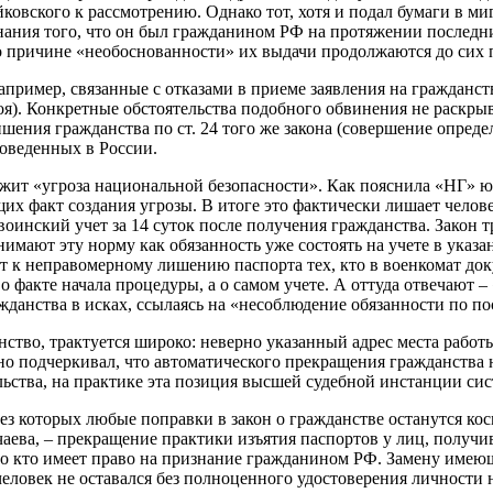
ковского к рассмотрению. Однако тот, хотя и подал бумаги в м
ания того, что он был гражданином РФ на протяжении последних
о причине «необоснованности» их выдачи продолжаются до сих 
пример, связанные с отказами в приеме заявления на гражданст
я). Конкретные обстоятельства подобного обвинения не раскрыв
ишения гражданства по ст. 24 того же закона (совершение опред
проведенных в России.
жит «угроза национальной безопасности». Как пояснила «НГ» ю
х факт создания угрозы. В итоге это фактически лишает челове
инский учет за 14 суток после получения гражданства. Закон тр
мают эту норму как обязанность уже состоять на учете в указан
ит к неправомерному лишению паспорта тех, кто в военкомат до
факте начала процедуры, а о самом учете. А оттуда отвечают – «
нства в исках, ссылаясь на «несоблюдение обязанности по пос
ство, трактуется широко: неверно указанный адрес места работ
 подчеркивал, что автоматического прекращения гражданства н
ства, на практике эта позиция высшей судебной инстанции сис
з которых любые поправки в закон о гражданстве останутся ко
аева, – прекращение практики изъятия паспортов у лиц, получи
 но кто имеет право на признание гражданином РФ. Замену имею
еловек не оставался без полноценного удостоверения личности 