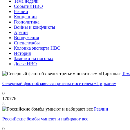
Тема недели
События НВО
Реалии
Концепции
Геополитика
Войны и конфликты
Армии
Вооружения
Спецслужбы
Колонка эксперта НВО
История
Заметки на погонах
Досье НВО
Тем
Северный флот обзавелся третьим носителем «Циркона»
0
170776
8
Реалии
Российские бомбы умнеют и набирают вес
0