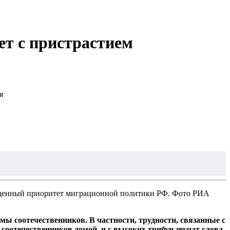
ет с пристрастием
я
жденный приоритет миграционной политики РФ. Фото РИА
мы соотечественников. В частности, трудности, связанные с
 соотечественников домой, и с высоких трибун звучат слова