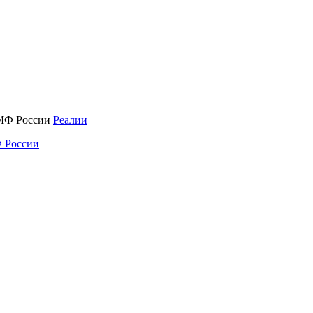
Реалии
 России