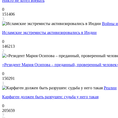
Никто не хотел воевать
0
151406
3
Войны и
Исламские экстремисты активизировались в Индии
0
146213
2
«Резидент Мария Осипова – преданный, проверенный человек
0
150291
1
Реалии
Карфаген должен быть разрушен: судьба у него такая
0
205659
7