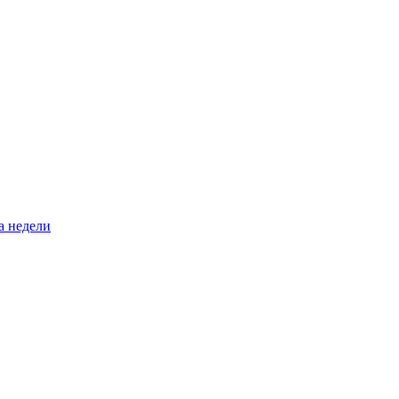
а недели