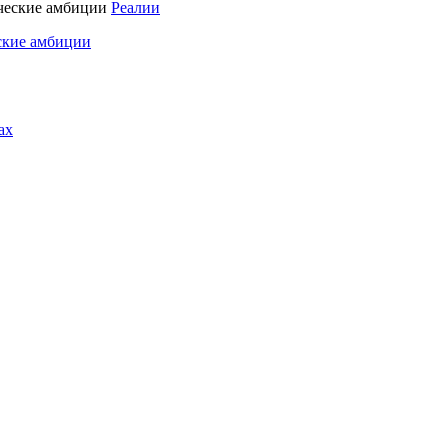
Реалии
ские амбиции
ах