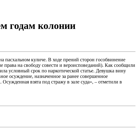
ем годам колонии
на пасхальном куличе. В ходе прений сторон гособвинение
ие права на свободу совести и вероисповеданий). Как сообщили
чила условный срок по наркотической статье. Девушка вину
вное осуждение, назначенное за ранее совершенное
 Осужденная взята под стражу в зале суда», – отметили в