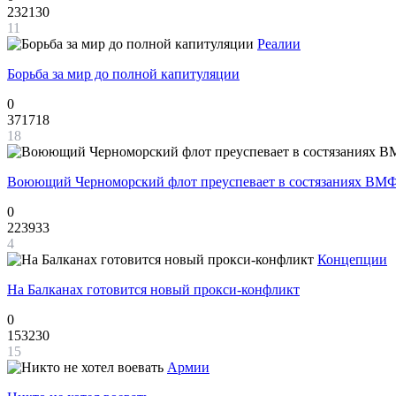
232130
11
Реалии
Борьба за мир до полной капитуляции
0
371718
18
Воюющий Черноморский флот преуспевает в состязаниях ВМФ
0
223933
4
Концепции
На Балканах готовится новый прокси-конфликт
0
153230
15
Армии