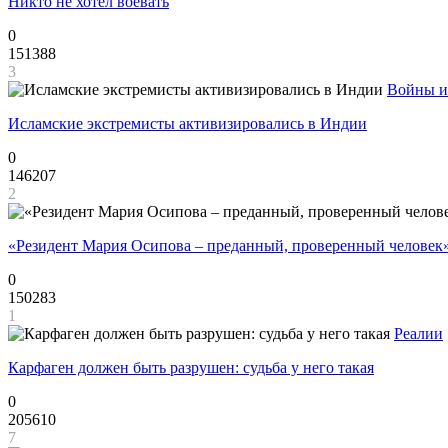
Никто не хотел воевать
0
151388
3
Войны и
Исламские экстремисты активизировались в Индии
0
146207
2
«Резидент Мария Осипова – преданный, проверенный человек
0
150283
1
Реалии
Карфаген должен быть разрушен: судьба у него такая
0
205610
7