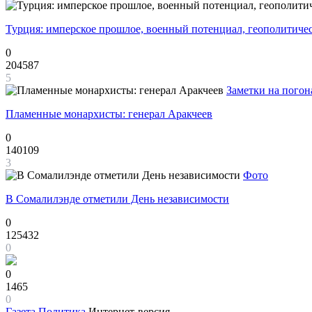
Турция: имперское прошлое, военный потенциал, геополитиче
0
204587
5
Заметки на погон
Пламенные монархисты: генерал Аракчеев
0
140109
3
Фото
В Сомалилэнде отметили День независимости
0
125432
0
0
1465
0
Газета
Политика
Интернет-версия