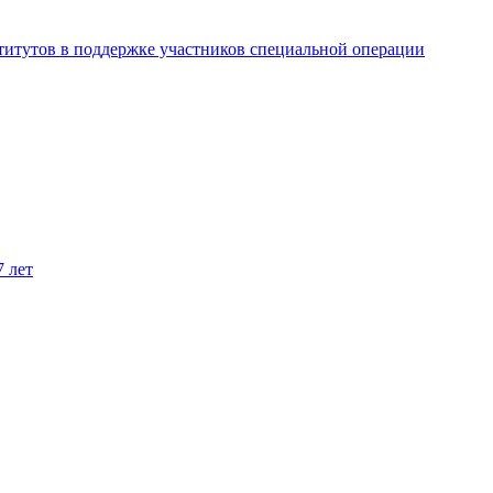
титутов в поддержке участников специальной операции
7 лет