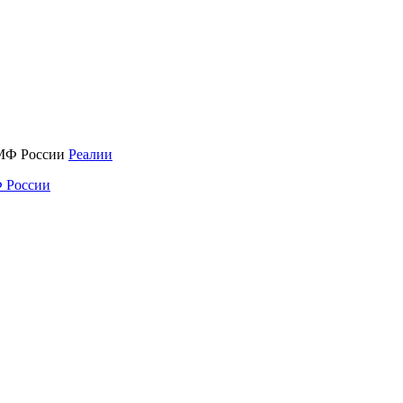
Реалии
 России