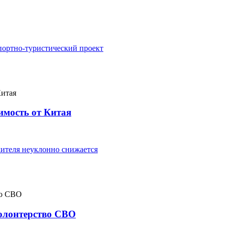
портно-туристический проект
имость от Китая
ителя неуклонно снижается
волонтерство СВО