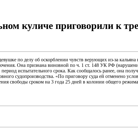
ном куличе приговорили к тр
евушке по делу об оскорблении чувств верующих из-за кальяна 
лючения. Она признана виновной по ч. 1 ст. 148 УК РФ (нарушен
 период испытательного срока. Как сообщалось ранее, она полу
ловного судопроизводства. «По приговору суда ей отменено усло
ния свободы сроком на 3 года 25 дней в колонии общего режима.