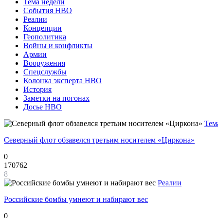
Тема недели
События НВО
Реалии
Концепции
Геополитика
Войны и конфликты
Армии
Вооружения
Спецслужбы
Колонка эксперта НВО
История
Заметки на погонах
Досье НВО
Тем
Северный флот обзавелся третьим носителем «Циркона»
0
170762
8
Реалии
Российские бомбы умнеют и набирают вес
0