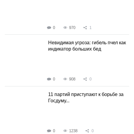
0
970
1
Невидимая угроза: гибель пчел как
индикатор больших бед
0
908
0
11 партий приступают к борьбе за
Госдуму...
0
1238
0