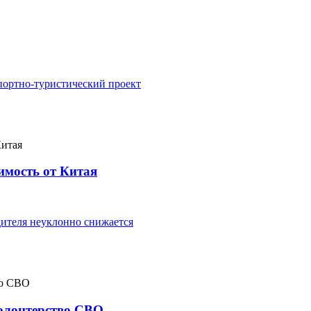
портно-туристический проект
имость от Китая
ителя неуклонно снижается
волонтерство СВО