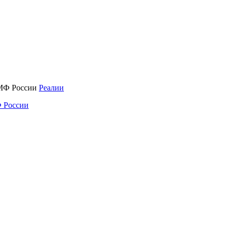
Реалии
 России