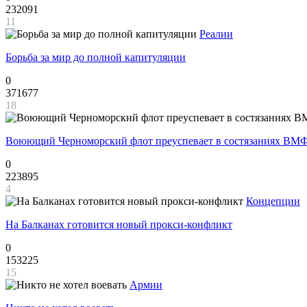
232091
11
Реалии
Борьба за мир до полной капитуляции
0
371677
18
Воюющий Черноморский флот преуспевает в состязаниях ВМФ
0
223895
4
Концепции
На Балканах готовится новый прокси-конфликт
0
153225
15
Армии