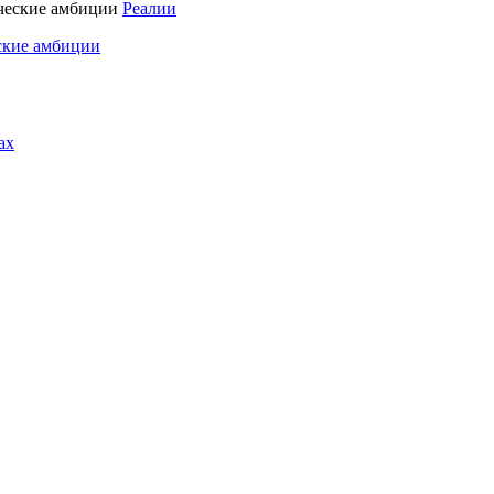
Реалии
ские амбиции
ах