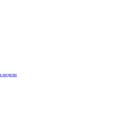
а недели