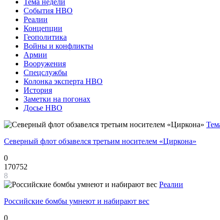
Тема недели
События НВО
Реалии
Концепции
Геополитика
Войны и конфликты
Армии
Вооружения
Спецслужбы
Колонка эксперта НВО
История
Заметки на погонах
Досье НВО
Тем
Северный флот обзавелся третьим носителем «Циркона»
0
170752
8
Реалии
Российские бомбы умнеют и набирают вес
0