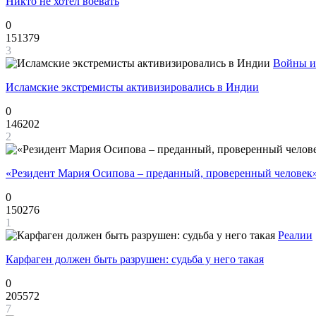
Никто не хотел воевать
0
151379
3
Войны и
Исламские экстремисты активизировались в Индии
0
146202
2
«Резидент Мария Осипова – преданный, проверенный человек
0
150276
1
Реалии
Карфаген должен быть разрушен: судьба у него такая
0
205572
7