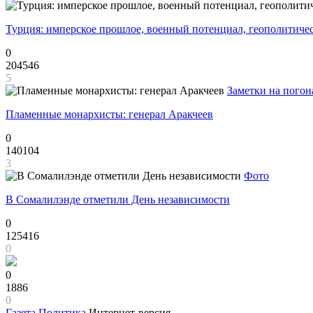
Турция: имперское прошлое, военный потенциал, геополитиче
0
204546
5
Заметки на погон
Пламенные монархисты: генерал Аракчеев
0
140104
3
Фото
В Сомалилэнде отметили День независимости
0
125416
0
0
1886
0
Газета
Политика
Интернет-версия