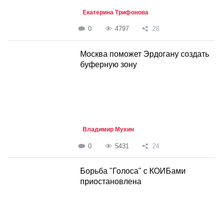
Екатерина Трифонова
0
4797
28
Москва поможет Эрдогану создать
буферную зону
Владимир Мухин
0
5431
24
Борьба "Голоса" с КОИБами
приостановлена