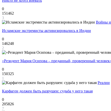
Никто не хотел воевать
0
151462
3
Войны и
Исламские экстремисты активизировались в Индии
0
146248
2
«Резидент Мария Осипова – преданный, проверенный человек
0
150325
1
Реалии
Карфаген должен быть разрушен: судьба у него такая
0
205826
7