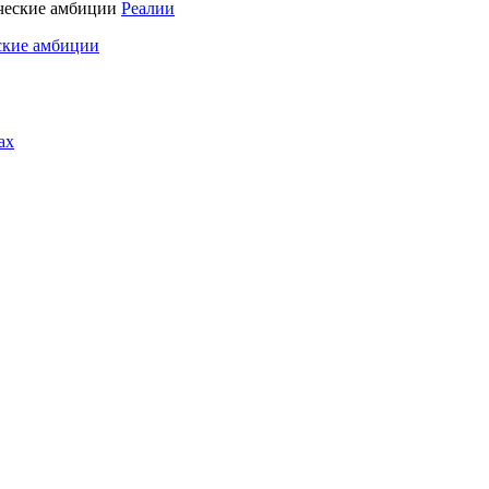
Реалии
ские амбиции
ах