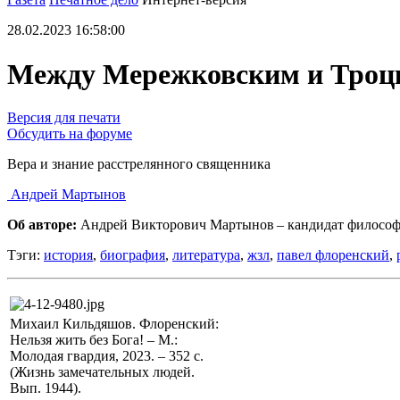
28.02.2023 16:58:00
Между Мережковским и Троц
Версия для печати
Обсудить на форуме
Вера и знание расстрелянного священника
Андрей Мартынов
Об авторе:
Андрей Викторович Мартынов – кандидат философ
Тэги:
история
,
биография
,
литература
,
жзл
,
павел флоренский
,
Михаил Кильдяшов. Флоренский:
Нельзя жить без Бога! – М.:
Молодая гвардия, 2023. – 352 с.
(Жизнь замечательных людей.
Вып. 1944).