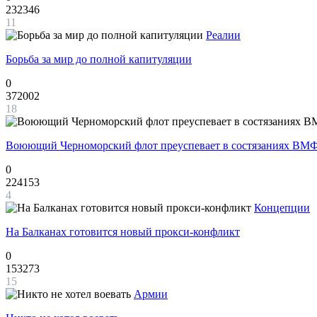
232346
11
Реалии
Борьба за мир до полной капитуляции
0
372002
18
Воюющий Черноморский флот преуспевает в состязаниях ВМФ
0
224153
4
Концепции
На Балканах готовится новый прокси-конфликт
0
153273
15
Армии