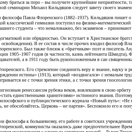
кому браться за перо – вы получите крупнейшие неприятности, та
ой семинарии Михаил Кильдяшов следует завету своего знамени
и философа Павла Флоренского (1882–1937). Кильдяшов пишет о
й классической гимназии поступил на физико-математический фа
ерашнего студента – что немаловажно, без экзаменов – принима
 догматикой или обрядностью. Он вступает в Христианское бра
ей освобождения). В ее состав в числе прочих входил философ 
оренского. Был также близок к «братчикам» поэт и писатель А
ии 1905–1907 годов (в частности, казнь лейтенанта Шмидта), 
давателей, а в 1911 году быть рукоположенным в сан священник
лоренского. Его стремление соединить веру и знание, науку и 
ерждении истины» (1913), который «воздвигался» с немалым труд
ивается не с точки зрения этики, а с точки зрения гносеологии,
лигиозным ренессансом рубежа веков, вовлекшим в свою орбиту 
«стать единственными хранителями» истинного знания. Поэтому
философского и публицистического журнала «Новый путь»: «Не п
, не обособляйтесь. Церковь – не партия». Беспокоило его и по
и философа к большевизму, его работе в советских учреждениях
к Флоренский, коммунисты оказались даже предпочтительнее Вре
р героя исследования с одним из советских вождей – Львом Тро