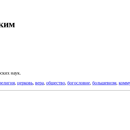
ким
ских наук.
религия
,
церковь
,
вера
,
общество
,
богословие
,
большевизм
,
комм