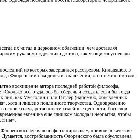
сегда их читал в церковном облачении, чем доставлял
широким рукавом подрясника до того, как учащиеся успевали
 последний из которых завершился расстрелом. Кильдяшов, в
огда Флоренский находился в заключении, он ответил отказом.
онятно восхищение автора последней работой философа,
Сколько всего удалось бы сберечь и создать, если бы тогда
ких лиц, как Муссолини или Гитлер (напомню, объявленных
ля», хотя и лишено подлинного творчества. Одновременно
 в основе государственности семейные ценности, богослов
овременная евгеника еще слишком молода и неопытна, чтобы
естны».
ь Флоренского буквально фонтанировала», приводя в качестве
и. Думается, востребованность Флоренского была обусловлена