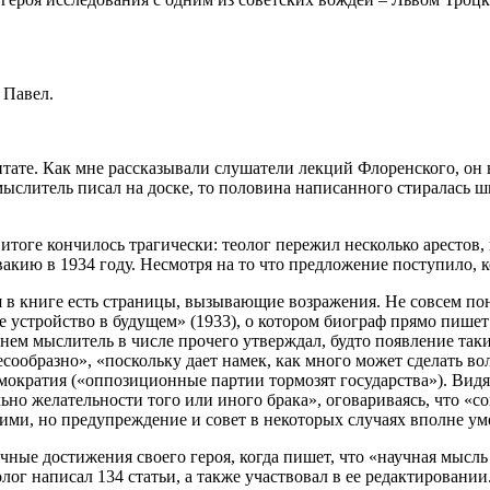
ц Павел.
ате. Как мне рассказывали слушатели лекций Флоренского, он в
 мыслитель писал на доске, то половина написанного стиралась 
итоге кончилось трагически: теолог пережил несколько арестов,
акию в 1934 году. Несмотря на то что предложение поступило, к
ия в книге есть страницы, вызывающие возражения. Не совсем п
стройство в будущем» (1933), о котором биограф прямо пишет: «
 нем мыслитель в числе прочего утверждал, будто появление та
ообразно», «поскольку дает намек, как много может сделать во
мократия («оппозиционные партии тормозят государства»). Видя
но желательности того или иного брака», оговариваясь, что «с
ими, но предупреждение и совет в некоторых случаях вполне ум
учные достижения своего героя, когда пишет, что «научная мысл
лог написал 134 статьи, а также участвовал в ее редактировани