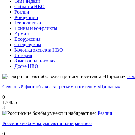
Тема недели
События НВО
Реалии
Концепции
Геополитика
Войны и конфликты
Армии
Вооружения
Спецслужбы
Колонка эксперта НВО
История
Заметки на погонах
Досье НВО
Тем
Северный флот обзавелся третьим носителем «Циркона»
0
170835
8
Реалии
Российские бомбы умнеют и набирают вес
0