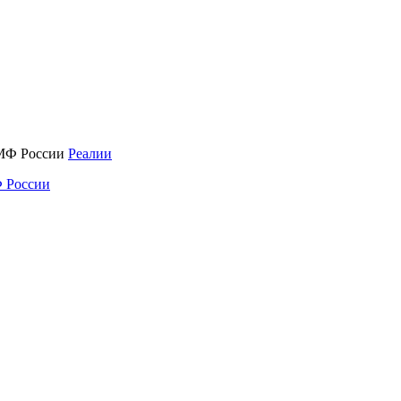
Реалии
 России