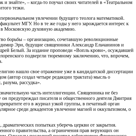
к и знайте», – когда-то поучал своих читателей в «Театральном
того тезки.
 первоначальном увлечении будущего теолога математикой.
культет МГУ. Но в те же годы у него зарождается интерес к
ют в Московскую духовную академию.
тство борьбы – организацию, сочетавшую революционные
Владимир Эрн, будущие священники Александр Ельчанинов и
ндрей Белый. За издание проповеди «Вопль крови», осуждавшей
Флоренского подвергли тюремному заключению, что, впрочем,
а.
религию нашло свое отражение уже в кандидатской диссертации
ом (автор создал четыре редакции трактата) мысль о
 разума, рассудка».
значительную часть интеллигенции. Священника не без
 он предупреждал писателя и общественного деятеля Дмитрия
ревратите его в журнал узкой группы, в печатный орган
пулярное среди декадентов увлечение магией и оккультизмом, о
, драматических попытках уберечь церкви от закрытия.
менного правительства, а ограничения прав верующих он
цким. Однажды последний посетил лабораторию Флоренского,