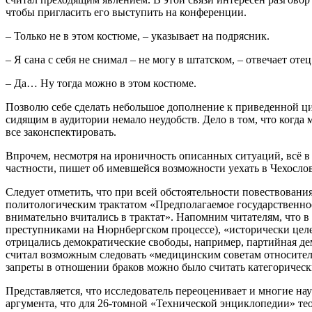
чтобы пригласить его выступить на конференции.
– Только не в этом костюме, – указывает на подрясник.
– Я сана с себя не снимал – не могу в штатском, – отвечает оте
– Да… Ну тогда можно в этом костюме.
Позволю себе сделать небольшое дополнение к приведенной цит
сидящим в аудитории немало неудобств. Дело в том, что когда
все законспектировать.
Впрочем, несмотря на ироничность описанных ситуаций, всё в 
частности, пишет об имевшейся возможности уехать в Чехослов
Следует отметить, что при всей обстоятельности повествован
политологическим трактатом «Предполагаемое государственное у
внимательно вчитались в трактат». Напомним читателям, что в
преступниками на Нюрнбергском процессе), «исторически целес
отрицались демократические свободы, например, партийная де
считал возможным следовать «медицинским советам относитель
запреты в отношении браков можно было считать категорическ
Представляется, что исследователь переоценивает и многие на
аргумента, что для 26-томной «Технической энциклопедии» тео