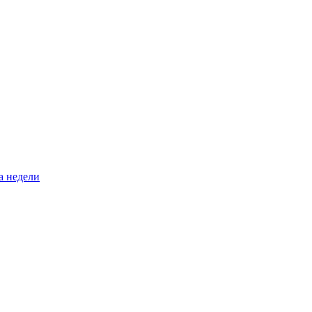
а недели