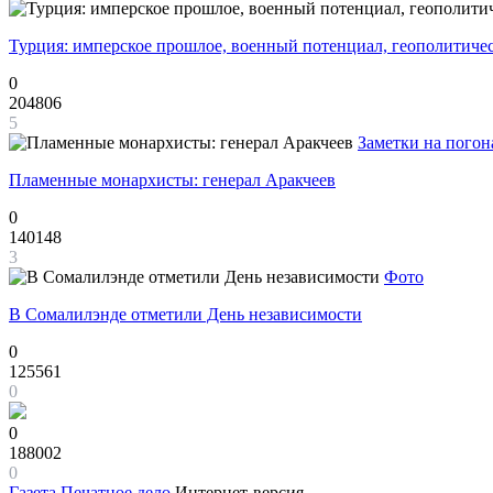
Турция: имперское прошлое, военный потенциал, геополитиче
0
204806
5
Заметки на погон
Пламенные монархисты: генерал Аракчеев
0
140148
3
Фото
В Сомалилэнде отметили День независимости
0
125561
0
0
188002
0
Газета
Печатное дело
Интернет-версия