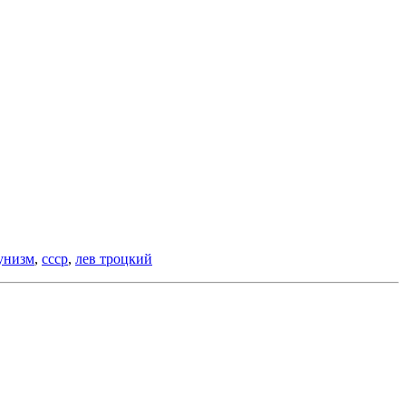
унизм
,
ссср
,
лев троцкий