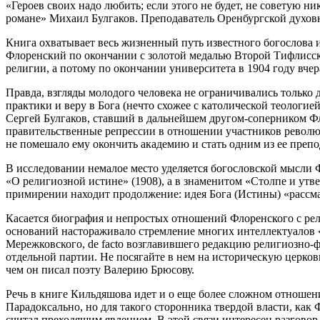
«Героев своих надо любить; если этого не будет, не советую ни
романе» Михаил Булгаков. Преподаватель Оренбургской духовн
Книга охватывает весь жизненный путь известного богослова 
Флоренский по окончании с золотой медалью Второй Тифлисско
религии, а потому по окончании университета в 1904 году вч
Правда, взгляды молодого человека не ограничивались только
практики и веру в Бога (нечто схожее с католической теологи
Сергей Булгаков, ставший в дальнейшем другом-соперником Фл
правительственные репрессии в отношении участников революц
не помешало ему окончить академию и стать одним из ее препо
В исследовании немалое место уделяется богословской мысли Ф
«О религиозной истине» (1908), а в знаменитом «Столпе и утв
примирении находит продолжение: идея Бога (Истины) «рассматр
Касается биография и непростых отношений Флоренского с ре
оснований настораживало стремление многих интеллектуалов 
Мережковского, de facto возглавившего редакцию религиозно-
отдельной партии. Не посягайте в нем на историческую церковь
чем он писал поэту Валерию Брюсову.
Речь в книге Кильдяшова идет и о еще более сложном отношени
Парадоксально, но для такого сторонника твердой власти, ка
считал преходящим явлением. В этой связи интересен разгово