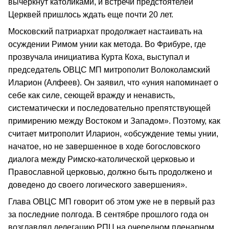
вычеркнут католиками, и встречи предстоятелей
Церквей пришлось ждать еще почти 20 лет.
Московский патриархат продолжает настаивать на
осуждении Римом унии как метода. Во Фрибуре, где
прозвучала инициатива Курта Коха, выступал и
председатель ОВЦС МП митрополит Волоколамский
Иларион (Алфеев). Он заявил, что «уния напоминает о
себе как силе, сеющей вражду и ненависть,
систематически и последовательно препятствующей
примирению между Востоком и Западом». Поэтому, как
считает митрополит Иларион, «обсуждение темы унии,
начатое, но не завершенное в ходе богословского
диалога между Римско-католической церковью и
Православной церковью, должно быть продолжено и
доведено до своего логического завершения».
Глава ОВЦС МП говорит об этом уже не в первый раз
за последние полгода. В сентябре прошлого года он
возглавлял делегацию РПЦ на очередном пленарном