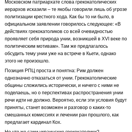
Московском патриархате слова грекокатолических
иерархов исказили – те якобы говорили лишь об угрозе
политизации крестного хода. Как бы то ни было, в
официальном заявлении говорилось следующее: «В
действиях грекокатоликов со всей очевидностью
проявляет себя природа унии, возникшей в XVI веке по
политическим мотивам». Там же предлагалось
обсудить тему унии уже на встрече в Кьети, однако
этого не произошло.
Позиция РПЦ проста и понятна: Рим должен
однозначно отказаться от унии. Грекокатолические
общины сложились исторически, и ничего с ними не
поделаешь, но о перспективах распространения унии
речи идти не должно. Вероятно, если эти условия будут
приняты, станет возможен и разговор о каких-то
смешанных комиссиях и лечении ран прошлого, как
предлагает кардинал Кох.
Но что же сами украинские грекокатолики?