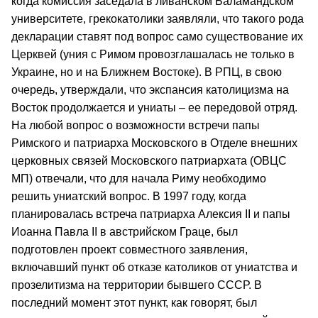
когда комиссия заседала в ливанском Баламандском
университете, грекокатолики заявляли, что такого рода
декларации ставят под вопрос само существование их
Церквей (уния с Римом провозглашалась не только в
Украине, но и на Ближнем Востоке). В РПЦ, в свою
очередь, утверждали, что экспансия католицизма на
Восток продолжается и униаты – ее передовой отряд.
На любой вопрос о возможности встречи папы
Римского и патриарха Московского в Отделе внешних
церковных связей Московского патриархата (ОВЦС
МП) отвечали, что для начала Риму необходимо
решить униатский вопрос. В 1997 году, когда
планировалась встреча патриарха Алексия II и папы
Иоанна Павла II в австрийском Граце, был
подготовлен проект совместного заявления,
включавший пункт об отказе католиков от униатства и
прозелитизма на территории бывшего СССР. В
последний момент этот пункт, как говорят, был