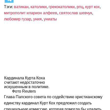
Тэги:
ватикан
,
католики
,
грекокатолики
,
рпц
,
курт кох
,
митрополит иларион алфеев
,
святослав шевчук
,
любомир гузар
,
уния
,
униаты
Кардинала Курта Коха
считают недостаточно
искушенным в политике.
Фото Reuters
Глава Папского совета по содействию христианскому
единству кардинал Курт Кох предложил создать
специальную комиссию, которая помогла бы уладить