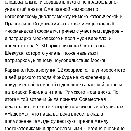
следовательно, и создавать нужно не православно-
униатский аналог Смешанной комиссии по
богословскому диалогу между Римско-католической и
Православной церквами, а скорее межцерковный
«нормандский формат», причем с участием лидеров –
и патриарха Московского и всея Руси Кирилла, и
предстоятеля УГКЦ архиепископа Святослава
Шевчука, которого униаты также называют
патриархом, к явному неудовольствию Москвы.
Кардинал Кох выступил 12 февраля с.г. в университете
швейцарского города Фрибура на конференции,
приуроченной к первой годовщине гаванской встречи
патриарха Кирилла и папы Римского Франциска. По
итогам той встречи была принята Совместная
декларация, в тексте которой говорилось и об униатах:
«Надеемся, что наша встреча внесет вклад в
примирение там, где существуют трения между
грекокатоликами и православными. Сегодня очевидно,