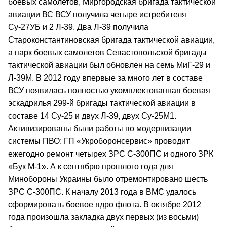
боевых самолетов, Миргородская бригада тактической
авиации ВС ВСУ получила четыре истребителя
Су-27УБ и 2 Л-39. Два Л-39 получила
Староконстантиновская бригада тактической авиации,
а парк боевых самолетов Севастопольской бригады
тактической авиации был обновлен на семь МиГ-29 и
Л-39М. В 2012 году впервые за много лет в составе
ВСУ появилась полностью укомплектованная боевая
эскадрилья 299-й бригады тактической авиации в
составе 14 Су-25 и двух Л-39, двух Су-25М1.
Активизированы были работы по модернизации
системы ПВО: ГП «Укроборонсервис» проводит
ежегодно ремонт четырех ЗРС С-300ПС и одного ЗРК
«Бук М-1». А к сентябрю прошлого года для
Минобороны Украины было отремонтировано шесть
ЗРС С-300ПС. К началу 2013 года в ВМС удалось
сформировать боевое ядро флота. В октябре 2012
года произошла закладка двух первых (из восьми)