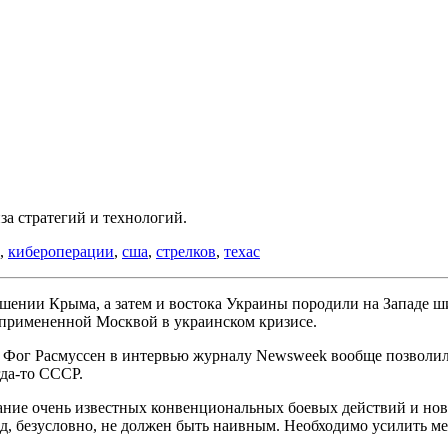
а стратегий и технологий.
,
кибероперации
,
сша
,
стрелков
,
техас
ошении Крыма, а затем и востока Украины породили на Западе ш
 примененной Москвой в украинском кризисе.
ог Расмуссен в интервью журналу Newsweek вообще позволил се
гда-то СССР.
етание очень известных конвенциональных боевых действий и н
ад, безусловно, не должен быть наивным. Необходимо усилить 