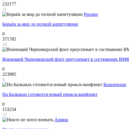
232177
11
Реалии
Борьба за мир до полной капитуляции
0
371785
18
Воюющий Черноморский флот преуспевает в состязаниях ВМФ
0
223985
4
Концепции
На Балканах готовится новый прокси-конфликт
0
153234
15
Армии