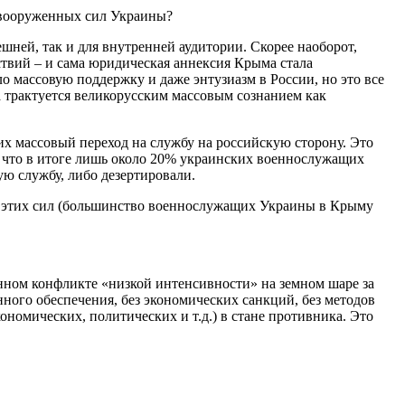
 вооруженных сил Украины?
шней, так и для внутренней аудитории. Скорее наоборот,
ствий – и сама юридическая аннексия Крыма стала
 массовую поддержку и даже энтузиазм в России, но это все
на трактуется великорусским массовым сознанием как
их массовый переход на службу на российскую сторону. Это
 что в итоге лишь около 20% украинских военнослужащих
ю службу, либо дезертировали.
ой этих сил (большинство военнослужащих Украины в Крыму
нном конфликте «низкой интенсивности» на земном шаре за
ного обеспечения, без экономических санкций, без методов
номических, политических и т.д.) в стане противника. Это