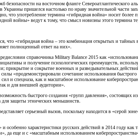
жб безопасности на восточном фланге Североатлантического ал
в Украины пришелся настолько по нраву значительной части за
дно, что употребление термина «гибридная война» носит более 
ной войны» ведут к тому, что смысл новизны этого термина те
я, что «гибридная война – это комбинация открытых и тайных 
дняет полноценный ответ на них».
предисловии справочника Military Balance 2015 как «использов
инициативы и получение психологических преимуществ, исполь
 прикрытие и сокрытие военных и разведывательных действий; 
ие силы «продемонстрировали сочетание использования быстрог
сил и спецназа, как и масштабное использование киберпростран
ак и для внешней аудитории».
озможность быстрого создания «групп давления», состоящих из
а для защиты этнических меньшинств.
едставляет серьезный вызов, поскольку находится в «серой зоне
и особенно характеристики русских действий в 2014 году как т
», да еще и с «масштабным использованием киберпространства»