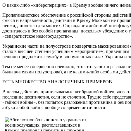
О каких-либо «кибероперациях» в Крыму вообще ничего неизв
Пропагандистское обеспечение с российской стороны действий 
смысл и направленность действий в Крыму Москвой не пропага
неожиданностью для многих. Оправдания действий постфактум 
достигалось и без особой пропаганды, поскольку убеждение о 
«сепаратистское недогосударство».
Украинские части на полуострове подверглись массированной 
стало в высшей степени успешным мероприятием, приведшим к
решили продолжить службу в вооруженных силах Украины и эва
Тем не менее совершенно очевидно, что этот успех в разлож
были жителями полуострова), а не какими-либо особыми дейст
ЕСТЬ МНОЖЕСТВО АНАЛОГИЧНЫХ ПРИМЕРОВ
В целом действия, приписываемые «гибридной войне», являют
последние десятилетия, если не столетия. Трудно себе предст
«тайной войны», без попыток разложения противника и без поп
азбука любой войны вообще со времен античности.