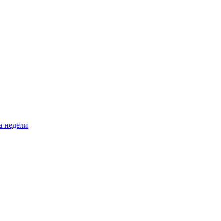
а недели