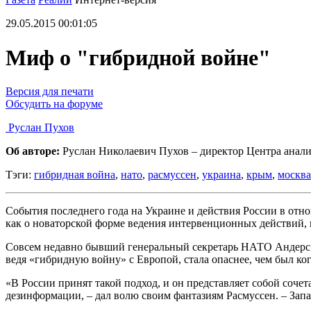
29.05.2015 00:01:05
Миф о "гибридной войне"
Версия для печати
Обсудить на форуме
Руслан Пухов
Об авторе:
Руслан Николаевич Пухов – директор Центра анализ
Тэги:
гибридная война
,
нато
,
расмуссен
,
украина
,
крым
,
москва
События последнего года на Украине и действия России в отн
как о новаторской форме ведения интервенционных действий,
Совсем недавно бывший генеральный секретарь НАТО Андерс Ф
ведя «гибридную войну» с Европой, стала опаснее, чем был ко
«В России принят такой подход, и он представляет собой соч
дезинформации, – дал волю своим фантазиям Расмуссен. – Зап