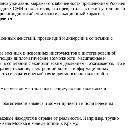
ьянса уже давно выражают озабоченность применением Россией
падных СМИ и политиков, что превратился в некий устойчивый
пропагандистский, чем классификационный характер,
ряется.
военных действий, провокаций и диверсий в сочетании с
ание военных и невоенных инструментов в интегрированной
зующих дипломатические возможности; масштабные и
в сочетании с экономическим давлением». Указывается, что в
о развертывания, электронной войны, информационных
ства и стратегической связи для многонаправленной и
 «элементов местного населения», но направляемых и
» обязательств альянса и может привести к политическим
аковые находятся в отрыве от реальности. Например, трудно
 вела Москва в ходе действий в Крыму.