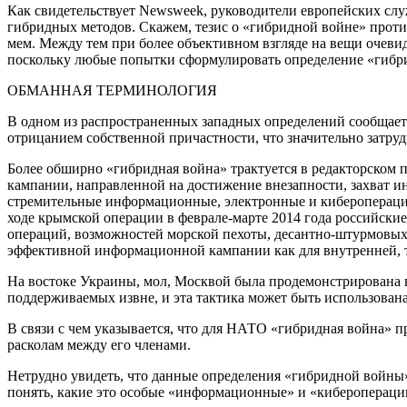
Как свидетельствует Newsweek, руководители европейских слу
гибридных методов. Скажем, тезис о «гибридной войне» проти
мем. Между тем при более объективном взгляде на вещи очеви
поскольку любые попытки сформулировать определение «гибрид
ОБМАННАЯ ТЕРМИНОЛОГИЯ
В одном из распространенных западных определений сообщаетс
отрицанием собственной причастности, что значительно затру
Более обширно «гибридная война» трактуется в редакторском 
кампании, направленной на достижение внезапности, захват 
стремительные информационные, электронные и кибероперации;
ходе крымской операции в феврале-марте 2014 года российск
операций, возможностей морской пехоты, десантно-штурмовых 
эффективной информационной кампании как для внутренней, т
На востоке Украины, мол, Москвой была продемонстрирована в
поддерживаемых извне, и эта тактика может быть использован
В связи с чем указывается, что для НАТО «гибридная война» пр
расколам между его членами.
Нетрудно увидеть, что данные определения «гибридной войны» 
понять, какие это особые «информационные» и «кибероперации