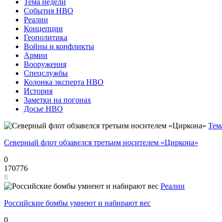
Тема недели
События НВО
Реалии
Концепции
Геополитика
Войны и конфликты
Армии
Вооружения
Спецслужбы
Колонка эксперта НВО
История
Заметки на погонах
Досье НВО
Тем
Северный флот обзавелся третьим носителем «Циркона»
0
170776
8
Реалии
Российские бомбы умнеют и набирают вес
0