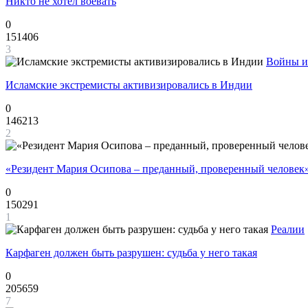
Никто не хотел воевать
0
151406
3
Войны и
Исламские экстремисты активизировались в Индии
0
146213
2
«Резидент Мария Осипова – преданный, проверенный человек
0
150291
1
Реалии
Карфаген должен быть разрушен: судьба у него такая
0
205659
7