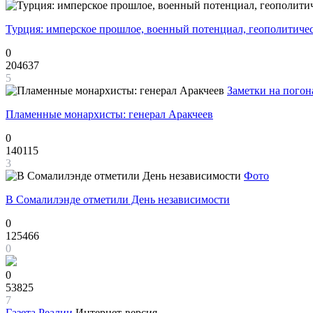
Турция: имперское прошлое, военный потенциал, геополитиче
0
204637
5
Заметки на погон
Пламенные монархисты: генерал Аракчеев
0
140115
3
Фото
В Сомалилэнде отметили День независимости
0
125466
0
0
53825
7
Газета
Реалии
Интернет-версия