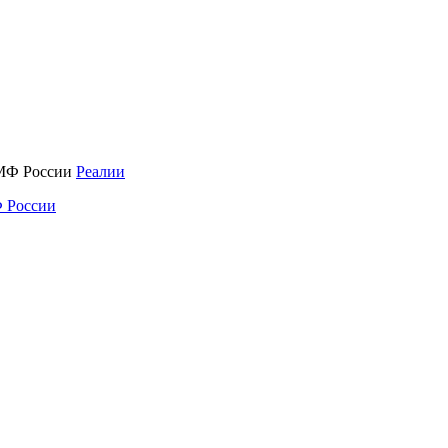
Реалии
 России