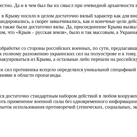
естно. Да и в чем был бы их смысл при очевидной архаичности
в Крыму носило в целом достаточно вялый характер как для вне
ндировались, а скорее замалчивались, как и конечные цели дей
также были достаточно вялы. Да, присоединение Крыма вызвало
том, что «Крым – русская земля», было и так массовым, а Украи
обработке со стороны российских военных, по сути, предлагавш
 полному разложению украинских сил на полуострове и к тому,
куироваться из Крыма, а остальные либо перешли на российску
ении сил противника всецело определялся уникальной специфик
виями в области пропаганды.
ся достаточно стандартным набором действий в любом вооруже
авить применение военной силы без одновременного информацион
ыток использования противоречий (этнических, социальных, эко