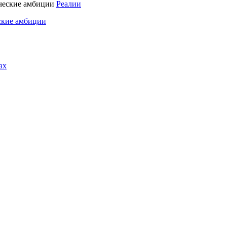
Реалии
ские амбиции
ах