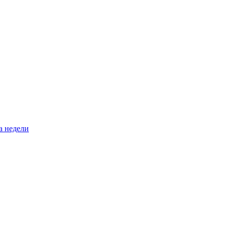
а недели