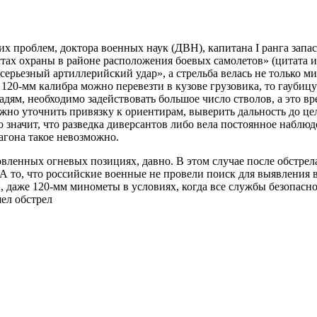
проблем, доктора военных наук (ДВН), капитана I ранга запаса
стах охраны в районе расположения боевых самолетов» (цитата из
о серьезный артиллерийский удар», а стрельба велась не только
120-мм калибра можно перевезти в кузове грузовика, то гаубицу
дям, необходимо задействовать большое число стволов, а это в
жно уточнить привязку к ориентирам, выверить дальность до целе
 значит, что разведка диверсантов либо вела постоянное наблюд
агона такое невозможно.
овленных огневых позициях, давно. В этом случае после обстр
 А то, что российские военные не провели поиск для выявления 
, даже 120-мм минометы в условиях, когда все службы безопаснос
шел обстрел