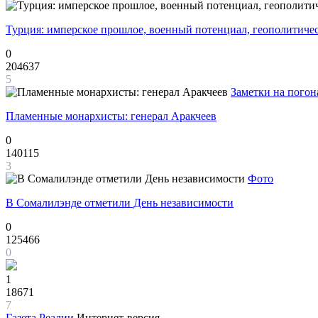
Турция: имперское прошлое, военный потенциал, геополитиче
0
204637
5
Заметки на погон
Пламенные монархисты: генерал Аракчеев
0
140115
3
Фото
В Сомалилэнде отметили День независимости
0
125466
0
1
18671
7
Газета
Реалии
Интернет-версия