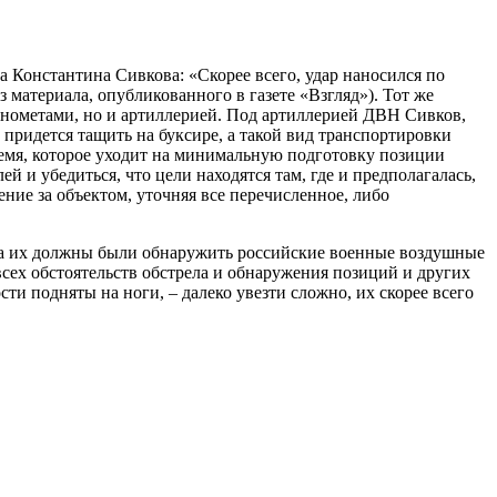
 Константина Сивкова: «Скорее всего, удар наносился по
 материала, опубликованного в газете «Взгляд»). Тот же
 минометами, но и артиллерией. Под артиллерией ДВН Сивков,
 придется тащить на буксире, а такой вид транспортировки
ремя, которое уходит на минимальную подготовку позиции
й и убедиться, что цели находятся там, где и предполагалась,
ение за объектом, уточняя все перечисленное, либо
ела их должны были обнаружить российские военные воздушные
всех обстоятельств обстрела и обнаружения позиций и других
ти подняты на ноги, – далеко увезти сложно, их скорее всего