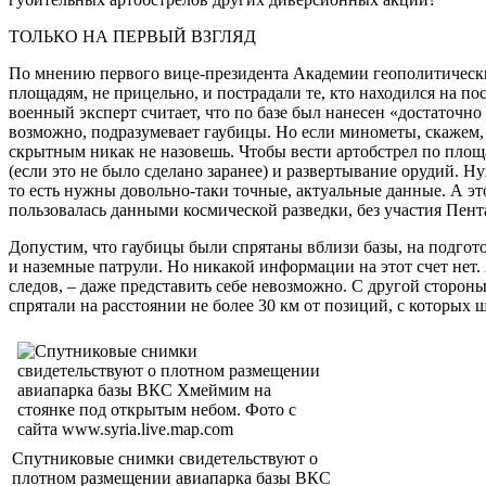
ТОЛЬКО НА ПЕРВЫЙ ВЗГЛЯД
По мнению первого вице-президента Академии геополитических 
площадям, не прицельно, и пострадали те, кто находился на по
военный эксперт считает, что по базе был нанесен «достаточн
возможно, подразумевает гаубицы. Но если минометы, скажем, 
скрытным никак не назовешь. Чтобы вести артобстрел по площа
(если это не было сделано заранее) и развертывание орудий. Ну
то есть нужны довольно-таки точные, актуальные данные. А это
пользовалась данными космической разведки, без участия Пент
Допустим, что гаубицы были спрятаны вблизи базы, на подгот
и наземные патрули. Но никакой информации на этот счет нет.
следов, – даже представить себе невозможно. С другой стороны
спрятали на расстоянии не более 30 км от позиций, с которых 
Спутниковые снимки свидетельствуют о
плотном размещении авиапарка базы ВКС