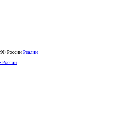
Реалии
 России