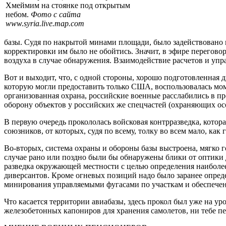
Хмеймим на стоянке под открытым
небом.
Фото с сайта
www.syria.live.map.com
базы. Судя по накрытой минами площади, было задействовано н
корректировки им было не обойтись. Значит, в эфире перегов
воздуха в случае обнаружения. Взаимодействие расчетов и уп
Вот и выходит, что, с одной стороны, хорошо подготовленная 
которую могли предоставить только США, воспользовалась мо
организованная охрана, российские военные расслабились в п
оборону объектов у российских же спецчастей (охраняющих ос
В первую очередь прокололась войсковая контрразведка, кото
союзников, от которых, судя по всему, толку во всем мало, как 
Во-вторых, система охраны и обороны базы выстроена, мягко г
случае рано или поздно были бы обнаружены блики от оптики
разведка окружающей местности с целью определения наиболее 
диверсантов. Кроме огневых позиций надо было заранее опред
минирования управляемыми фугасами по участкам и обеспечен
Что касается территории авиабазы, здесь прокол был уже на у
железобетонных капониров для хранения самолетов, ни тебе пе