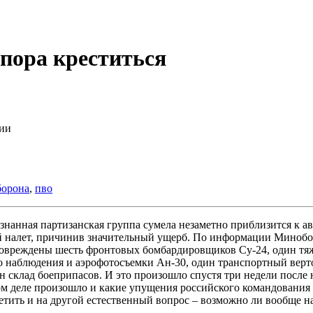
пора креститься
ии
борона
,
пво
познанная партизанская группа сумела незаметно приблизится к
ой налет, причинив значительный ущерб. По информации Мино
повреждены шесть фронтовых бомбардировщиков Су-24, один тяж
 наблюдения и аэрофотосъемки Ан-30, один транспортный вертол
 склад боеприпасов. И это произошло спустя три недели после 
мом деле произошло и какие упущения российского командовани
етить и на другой естественный вопрос – возможно ли вообще н