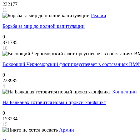
232177
11
Реалии
Борьба за мир до полной капитуляции
0
371785
18
Воюющий Черноморский флот преуспевает в состязаниях ВМФ
0
223985
4
Концепции
На Балканах готовится новый прокси-конфликт
0
153234
15
Армии