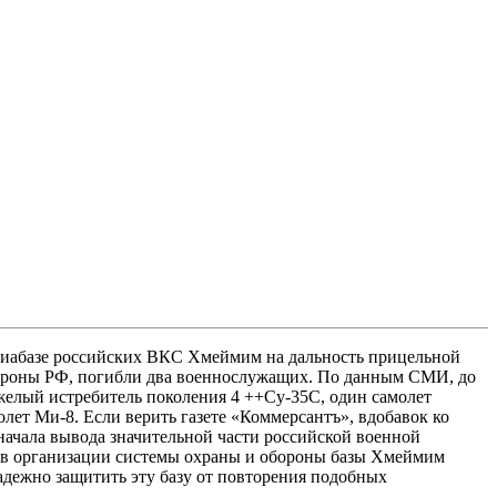
 авиабазе российских ВКС Хмеймим на дальность прицельной
бороны РФ, погибли два военнослужащих. По данным СМИ, до
елый истребитель поколения 4 ++Су-35С, один самолет
ет Ми-8. Если верить газете «Коммерсантъ», вдобавок ко
начала вывода значительной части российской военной
я в организации системы охраны и обороны базы Хмеймим
адежно защитить эту базу от повторения подобных