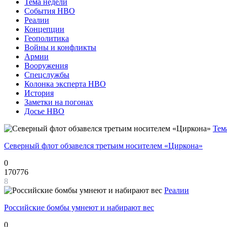
Тема недели
События НВО
Реалии
Концепции
Геополитика
Войны и конфликты
Армии
Вооружения
Спецслужбы
Колонка эксперта НВО
История
Заметки на погонах
Досье НВО
Тем
Северный флот обзавелся третьим носителем «Циркона»
0
170776
8
Реалии
Российские бомбы умнеют и набирают вес
0