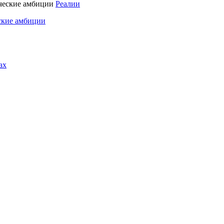
Реалии
ские амбиции
ах