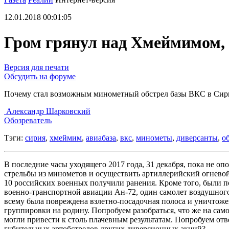
12.01.2018 00:01:05
Гром грянул над Хмеймимом, 
Версия для печати
Обсудить на форуме
Почему стал возможным минометный обстрел базы ВКС в Сир
Александр Шарковский
Обозреватель
Тэги:
сирия
,
хмеймим
,
авиабаза
,
вкс
,
минометы
,
диверсанты
,
о
В последние часы уходящего 2017 года, 31 декабря, пока не о
стрельбы из минометов и осуществить артиллерийский огнев
10 российских военных получили ранения. Кроме того, были 
военно-транспортной авиации Ан-72, один самолет воздушного
всему была повреждена взлетно-посадочная полоса и уничтожен
группировки на родину. Попробуем разобраться, что же на са
могли привести к столь плачевным результатам. Попробуем отв
губительных артобстрелов других диверсионных акций?