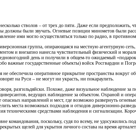
есколько стволов – от трех до пяти. Даже если предположить, 
оры должны были звучать. Огневые позиции минометов были рас
равление ими могло осуществляться только по радио, в противн
диверсионная группа, опирающаяся на местную агентурную сеть,
ментом и внезапно нанесла чувствительный физический и морал
редновогодний день и получили в общем-то ожидаемый «подарок
обо важные государственные объекты) войск Росгвардии и Погр
рая не обеспечила оперативное прикрытие пространства вокруг 
говорят на Руси – не могут ни украсть, ни покараулить.
оворя, разгильдяйски. Похоже, даже визуальное наблюдение за п
 диверсантов, ведущих наблюдение за объектом. Охраной и опе
опасных направлений и мест, где возможно развернуть огневые 
елить места возможных подходов и отходов диверсионно-развед
ия техническими средствами наблюдения и сигнализации. Короч
ровне командования, поскольку, судя по всему, не удосужились 
рекрытых щелей для укрытия личного состава на время артналет