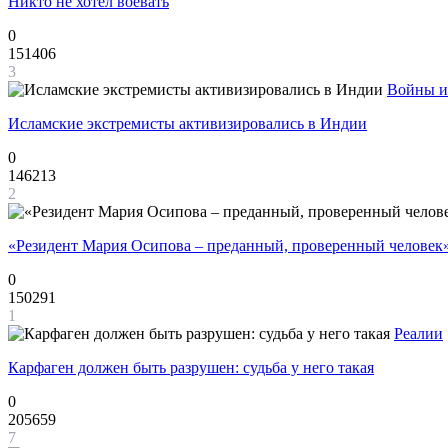
Никто не хотел воевать
0
151406
3
Войны и
Исламские экстремисты активизировались в Индии
0
146213
2
«Резидент Мария Осипова – преданный, проверенный человек
0
150291
1
Реалии
Карфаген должен быть разрушен: судьба у него такая
0
205659
7