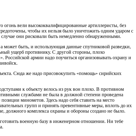
что огонь вели высококвалифицированные артиллеристы, без
средоточены, чтобы их нельзя было уничтожить одним ударом с
ом случае они рисковали быть немедленно обнаруженными.
 а может быть, и использующая данные спутниковой разведки,
ьный ущерб противнику. С другой стороны, плохо
». Российской армии надо поучиться организовывать охрану и
анвойск.
объекта. Сюда же надо присовокупить «помощь» сирийских
одступами к объекту велось из рук вон плохо. В противном
ративными службами не была в должной степени проведена
позиции минометов. Здесь надо себя ставить на место
ывательных групп и принять превентивные меры, вплоть до их
е, должного комплекса охраны и обороны создано не было.
подготовить военную базу в инженерном отношении. Ни тебе
а.