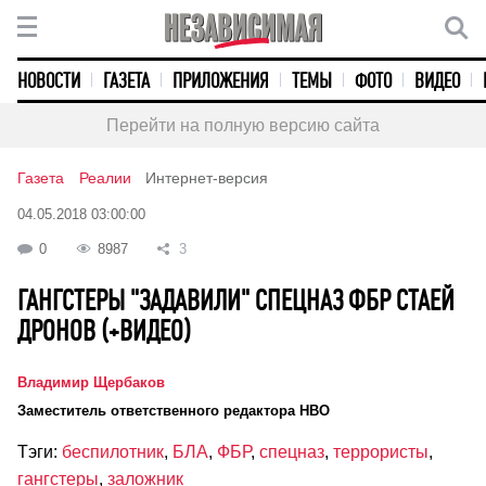
НОВОСТИ
ГАЗЕТА
ПРИЛОЖЕНИЯ
ТЕМЫ
ФОТО
ВИДЕО
Перейти на полную версию сайта
Газета
Реалии
Интернет-версия
04.05.2018 03:00:00
0
8987
3
ГАНГСТЕРЫ "ЗАДАВИЛИ" СПЕЦНАЗ ФБР СТАЕЙ
ДРОНОВ (+ВИДЕО)
Владимир Щербаков
Заместитель ответственного редактора НВО
Тэги:
беспилотник
,
БЛА
,
ФБР
,
спецназ
,
террористы
,
гангстеры
,
заложник