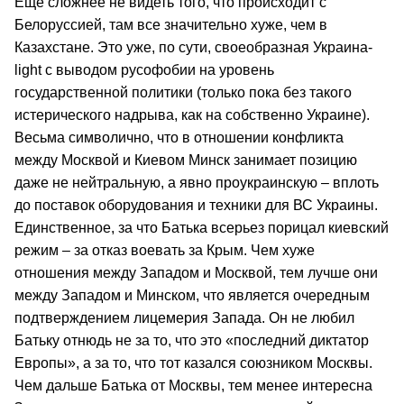
Еще сложнее не видеть того, что происходит с
Белоруссией, там все значительно хуже, чем в
Казахстане. Это уже, по сути, своеобразная Украина-
light с выводом русофобии на уровень
государственной политики (только пока без такого
истерического надрыва, как на собственно Украине).
Весьма символично, что в отношении конфликта
между Москвой и Киевом Минск занимает позицию
даже не нейтральную, а явно проукраинскую – вплоть
до поставок оборудования и техники для ВС Украины.
Единственное, за что Батька всерьез порицал киевский
режим – за отказ воевать за Крым. Чем хуже
отношения между Западом и Москвой, тем лучше они
между Западом и Минском, что является очередным
подтверждением лицемерия Запада. Он не любил
Батьку отнюдь не за то, что это «последний диктатор
Европы», а за то, что тот казался союзником Москвы.
Чем дальше Батька от Москвы, тем менее интересна