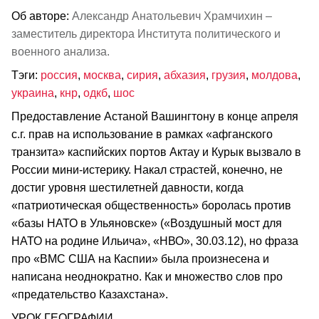
Об авторе:
Александр Анатольевич Храмчихин –
заместитель директора Института политического и
военного анализа.
Тэги:
россия
,
москва
,
сирия
,
абхазия
,
грузия
,
молдова
,
украина
,
кнр
,
одкб
,
шос
Предоставление Астаной Вашингтону в конце апреля
с.г. прав на использование в рамках «афганского
транзита» каспийских портов Актау и Курык вызвало в
России мини-истерику. Накал страстей, конечно, не
достиг уровня шестилетней давности, когда
«патриотическая общественность» боролась против
«базы НАТО в Ульяновске» («Воздушный мост для
НАТО на родине Ильича», «НВО», 30.03.12), но фраза
про «ВМС США на Каспии» была произнесена и
написана неоднократно. Как и множество слов про
«предательство Казахстана».
УРОК ГЕОГРАФИИ