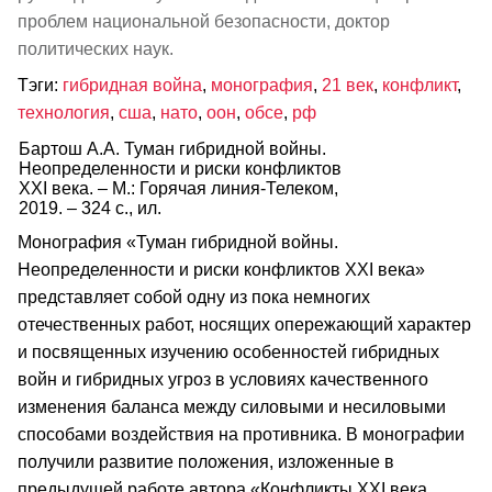
проблем национальной безопасности, доктор
политических наук.
Тэги:
гибридная война
,
монография
,
21 век
,
конфликт
,
технология
,
сша
,
нато
,
оон
,
обсе
,
рф
Бартош А.А. Туман гибридной войны.
Неопределенности и риски конфликтов
XXI века. – М.: Горячая линия-Телеком,
2019. – 324 с., ил.
Монография «Туман гибридной войны.
Неопределенности и риски конфликтов XXI века»
представляет собой одну из пока немногих
отечественных работ, носящих опережающий характер
и посвященных изучению особенностей гибридных
войн и гибридных угроз в условиях качественного
изменения баланса между силовыми и несиловыми
способами воздействия на противника. В монографии
получили развитие положения, изложенные в
предыдущей работе автора «Конфликты XXI века.