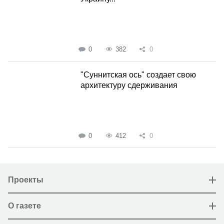
0
382
0
"Суннитская ось" создает свою
архитектуру сдерживания
0
412
0
Проекты
О газете