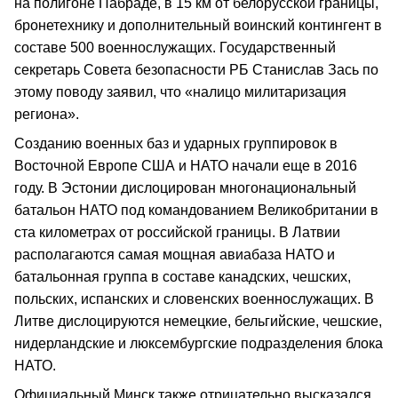
на полигоне Пабраде, в 15 км от белорусской границы,
бронетехнику и дополнительный воинский контингент в
составе 500 военнослужащих. Государственный
секретарь Совета безопасности РБ Станислав Зась по
этому поводу заявил, что «налицо милитаризация
региона».
Созданию военных баз и ударных группировок в
Восточной Европе США и НАТО начали еще в 2016
году. В Эстонии дислоцирован многонациональный
батальон НАТО под командованием Великобритании в
ста километрах от российской границы. В Латвии
располагаются самая мощная авиабаза НАТО и
батальонная группа в составе канадских, чешских,
польских, испанских и словенских военнослужащих. В
Литве дислоцируются немецкие, бельгийские, чешские,
нидерландские и люксембургские подразделения блока
НАТО.
Официальный Минск также отрицательно высказался