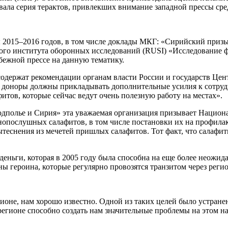
едовала серия терактов, привлекших внимание западной прессы с
 2015–2016 годов, в том числе доклады МКГ: «Сирийский призы
нного института оборонных исследований (RUSI) «Исследование
бежной прессе на данную тематику.
содержат рекомендации органам власти России и государств Це
 и доноры должны прикладывать дополнительные усилия к сотру
тов, которые сейчас ведут очень полезную работу на местах».
подполье и Сирия» эта уважаемая организация призывает Нацио
опослушных салафитов, в том числе постановки их на профилакт
еснения из мечетей пришлых салафитов. Тот факт, что салафиты
 деньги, которая в 2005 году была способна на еще более неожи
ы героина, которые регулярно провозятся транзитом через регио
оне, нам хорошо известно. Одной из таких целей было устранен
егионе способно создать нам значительные проблемы на этом на