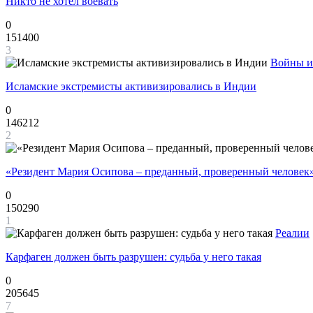
Никто не хотел воевать
0
151400
3
Войны и
Исламские экстремисты активизировались в Индии
0
146212
2
«Резидент Мария Осипова – преданный, проверенный человек
0
150290
1
Реалии
Карфаген должен быть разрушен: судьба у него такая
0
205645
7