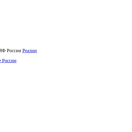
Реалии
 России