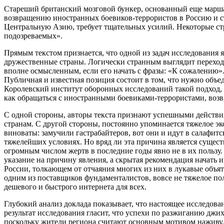
Стареший британский мозговой бункер, основанный еще маршал
возвращению иностранных боевиков-террористов в Россию и стр
Центральную Азию, требует тщательных усилий. Некоторые стр
подозреваемых».
Прямым текстом признается, что одной из задач исследования 
дружественные страны. Логически странным выглядит переход
вполне осмысленным, если его начать с фразы: «К сожалению».
Публичная и известная позиция состоит в том, что нужно объед
Королевский институт оборонных исследований такой подход,
как обращаться с иностранными боевиками-террористами, во
С одной стороны, авторы текста признают успешными действия
странам. С другой стороны, постоянно упоминается тяжелое эк
виноваты: замучили гастрабайтеров, вот они и идут в салафи
тяжелейших условиях. Но вряд ли эта причина является сущест
огромным числом жертв в последние годы явно не в их пользу.
указание на причину явления, а скрытая рекомендация начать
России, толкающем от отчаяния многих из них в лукавые объят
одним из поставщиков фундаменталистов, вовсе не тяжелое пол
дешевого и быстрого интернета для всех.
Глубокий анализ доклада показывает, что настоящее исследова
результат исследования гласит, что успехи по разжиганию джи
поскольку жители региона считают основным мотивом наживу. 