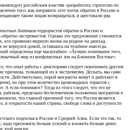
комендует российским властям «разработать стратегию по
еление того, как направить этот поток обратно в Россию и
рещающее таким лицам возвращаться, и арестовали ряд
 опытных боевиков-террористов обратно в Россию и
 обратно экстремистов. Однако это предложение становится
ех, кто променял мирную жизнь на родине на джихад.
х не вернулся домой, оставшись на чужбине навсегда.
аний определены еще масштабнее: «Лучшее понимание того,
оязычный мир из конфликтных зон на Ближнем Востоке».
о, что опыт работы с диаспорами следует перенимать другим
ве причины, толкающей их к экстремизму. Дескать, мы сами
вости. Действительно, порой мигранты живут и работают в
днем), но при этом количество кровожадных терактов с
 А если понимают? Тогда из этого следует, что это не
, рабском, предельно бесчеловечном положении мигрантов в
новили, что главной причиной того, что Россия является
о, в открытости нашей страны, свободе слова и доступности
тского подполья в России и Средней Азии. Если это так, то
е, надо приложить больше усилий и вложить больше денег,
у этой версии.