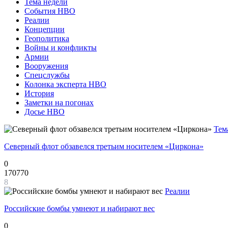
Тема недели
События НВО
Реалии
Концепции
Геополитика
Войны и конфликты
Армии
Вооружения
Спецслужбы
Колонка эксперта НВО
История
Заметки на погонах
Досье НВО
Тем
Северный флот обзавелся третьим носителем «Циркона»
0
170770
8
Реалии
Российские бомбы умнеют и набирают вес
0