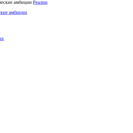
Реалии
ские амбиции
ах