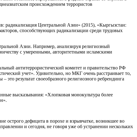
реднеазиатским происхождением террористов
в: радикализация Центральной Азии» (2015), «Кыргызстан:
 факторов, способствующих радикализации среди трудовых
нтральной Азии. Например, анализируя религиозный
дничеству с умеренными, авторитетными исламскими
нальный антитеррористический комитет и правительство РФ
ический учет». Удивительно, но МКГ очень расстраивает то,
 – это результат своеобразного религиозного ребрендинга
данные высказывания: «Хлопковая монокультура более
н».
ие острого дефицита в порохе и взрывчатке, возникшее во
правлении и сегодня, не говоря уже об устранении нескольких