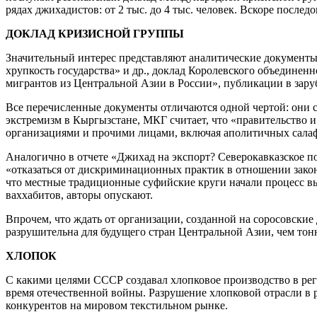
рядах джихадистов: от 2 тыс. до 4 тыс. человек. Вскоре посл
ДОКЛАД КРИЗИСНОЙ ГРУППЫ
Значительный интерес представляют аналитические документы
хрупкость государства» и др., доклад Королевского объедине
мигрантов из Центральной Азии в России», публикации в зару
Все перечисленные документы отличаются одной чертой: они 
экстремизм в Кыргызстане, МКГ считает, что «правительство
организациями и прочими лицами, включая аполитичных салафи
Аналогично в отчете «Джихад на экспорт? Северокавказское 
«отказаться от дискриминационных практик в отношении закон
что местные традиционные суфийские круги начали процесс выт
ваххабитов, авторы опускают.
Впрочем, что ждать от организации, созданной на соросовские
разрушительна для будущего стран Центральной Азии, чем тонн
ХЛОПОК
С какими целями СССР создавал хлопковое производство в реги
время отечественной войны. Разрушение хлопковой отрасли в р
конкурентов на мировом текстильном рынке.