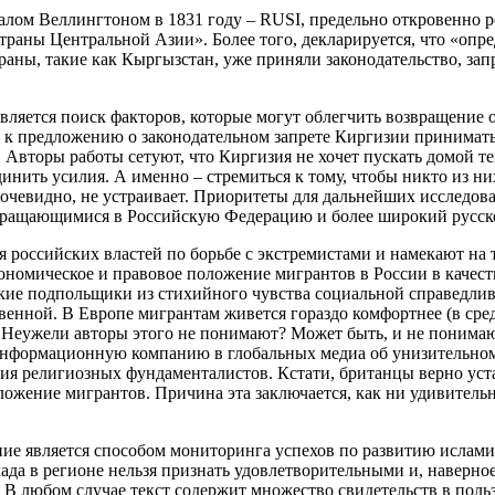
ом Веллингтоном в 1831 году – RUSI, предельно откровенно ре
аны Центральной Азии». Более того, декларируется, что «опред
аны, такие как Кыргызстан, уже приняли законодательство, зап
является поиск факторов, которые могут облегчить возвращение
 к предложению о законодательном запрете Киргизии принимать
 Авторы работы сетуют, что Киргизия не хочет пускать домой т
инить усилия. А именно – стремиться к тому, чтобы никто из ни
 очевидно, не устраивает. Приоритеты для дальнейших исследов
звращающимися в Российскую Федерацию и более широкий русск
 российских властей по борьбе с экстремистами и намекают на т
ономическое и правовое положение мигрантов в России в качест
тские подпольщики из стихийного чувства социальной справедли
венной. В Европе мигрантам живется гораздо комфортнее (в сре
 Неужели авторы этого не понимают? Может быть, и не понимают.
 информационную компанию в глобальных медиа об унизительном
ия религиозных фундаменталистов. Кстати, британцы верно уста
ожение мигрантов. Причина эта заключается, как ни удивительн
ние является способом мониторинга успехов по развитию исламис
хада в регионе нельзя признать удовлетворительными и, наверно
В любом случае текст содержит множество свидетельств в польз