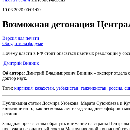
19.03.2020 00:01:00
Возможная детонация Центра
Версия для печати
Обсудить на форуме
Почему власти в РФ стоит опасаться цветных революций у сос
Дмитрий Винник
Об авторе:
Дмитрий Владимирович Винник – эксперт отдела с
доктор наук.
Тэги:
киргизия
,
казахстан
,
узбекистан
,
таджикистан
,
россия
,
сш
Публикация статьи Досмира Узбекова, Марата Суюнбаева и Кул
внимание на то, как несколько лет назад западные «фабрики 
регионе.
Западная пресса стала обращать внимание на страны Центральн
послужил резонансный доклад Международной кризисной групп