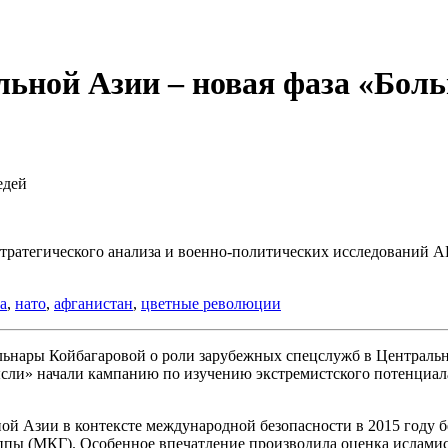
льной Азии – новая фаза «Бол
едей
тратегического анализа и военно-политических исследований 
а
,
нато
,
афганистан
,
цветные революции
ьнары Койбагаровой о роли зарубежных спецслужб в Центрально
мысли» начали кампанию по изучению экстремистского потенциа
ой Азии в контексте международной безопасности в 2015 году б
ы (МКГ). Особенное впечатление производила оценка исламист