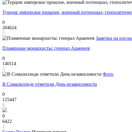
Турция: имперское прошлое, военный потенциал, геополитиче
0
204624
5
Заметки на погон
Пламенные монархисты: генерал Аракчеев
0
140114
3
Фото
В Сомалилэнде отметили День независимости
0
125447
0
0
6422
2
Газета
Реалии
Интернет-версия