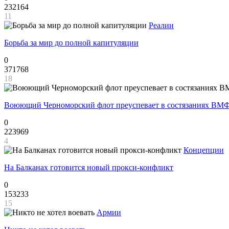
232164
11
Реалии
Борьба за мир до полной капитуляции
0
371768
18
Воюющий Черноморский флот преуспевает в состязаниях ВМФ
0
223969
4
Концепции
На Балканах готовится новый прокси-конфликт
0
153233
15
Армии