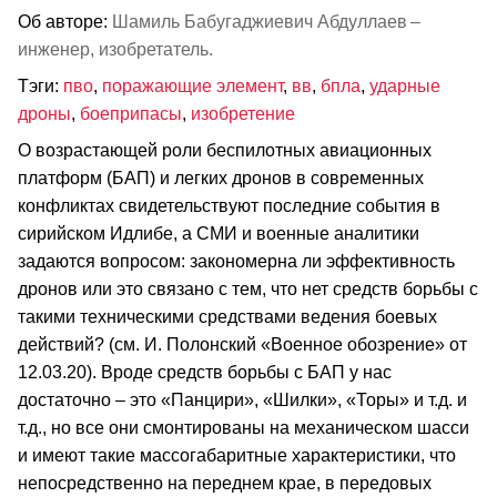
Об авторе:
Шамиль Бабугаджиевич Абдуллаев –
инженер, изобретатель.
Тэги:
пво
,
поражающие элемент
,
вв
,
бпла
,
ударные
дроны
,
боеприпасы
,
изобретение
О возрастающей роли беспилотных авиационных
платформ (БАП) и легких дронов в современных
конфликтах свидетельствуют последние события в
сирийском Идлибе, а СМИ и военные аналитики
задаются вопросом: закономерна ли эффективность
дронов или это связано с тем, что нет средств борьбы с
такими техническими средствами ведения боевых
действий? (см. И. Полонский «Военное обозрение» от
12.03.20). Вроде средств борьбы с БАП у нас
достаточно – это «Панцири», «Шилки», «Торы» и т.д. и
т.д., но все они смонтированы на механическом шасси
и имеют такие массогабаритные характеристики, что
непосредственно на переднем крае, в передовых