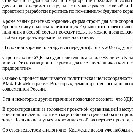
этой частной судостроительной корпорации предложено создать
для силовых ведомств патрульные и малые ракетные корабли. 
проектной разработки пройтись по помещениям будущего корабля
Кроме малых ракетных кораблей, фирма строит для Минобороны
бронетехнику и морских пехотинцев. Однако этот проект никогд
принятия в боевой состав проходят годы, то можно предположи
чтобы перепроектировать их еще на стапеле.
«Головной корабль планируется передать флоту в 2026 году, 
Строительство УДК на судостроительном заводе «Залив» в Кры
много. Это и санкционные риски для всех поставщиков компле
предприятием.
Однако в процесс вмешивается политическая целесообразность.
ВМФ РФ «Мистрали». Во-вторых, демонстрация восстановлени
современной России.
Эти и некоторые другие причины позволяют осознать, что УДК 
В проектировании (а головной проектной организацией высту
соисполнителей для оптимизации обводов целесообразно привл
теме. Логично вернуться и к комплексной экспертизе проекта
Со строительством аналогично. Крымские верфи уже набрали о