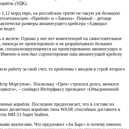
орабль (УДК).
 1,12 млрд евро, на российские тратят не такую уж большую
ертолетоносцев: «Прибой» и «Лавина». Первый – детище
практически размеры авианесущего крейсера «Адмирал
е ведет.
ь в железе. Однако у нее нет компетенций на самостоятельное
, никогда не проектировало и не разрабатывало больших
ния, специализирующемуся на проектировании авианесущих и
. Именно в нем был спроектирован наш авианесущий крейсер
всю работу за свой счет, то проблемы с вводом в строй второго
етр Моргунов». Поскольку «Грен» строился долго, менялся
 первого», – сообщил Интерфаксу президент «Объединенной
онные корабли. Последнее предполагает, что в составе их
ных десантных кораблях типа WASP, способных доставить к
ты MH-53 Super Stallion.
адными аналогами. Что предложил «Ак Барс» и почему именно