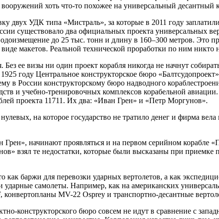
 вооружений хоть что-то похожее на универсальный десантный к
ку двух УДК типа «Мистраль», за которые в 2011 году заплатили
 России существовало два официальных проекта универсальных в
одоизмещение до 25 тыс. тонн и длину в 160–300 метров. Это 
виде макетов. Реальной технической проработки по ним никто н
 Без ее визы ни один проект корабля никогда не начнут собират
 1925 году Центральное конструкторское бюро «Балтсудопроект»
ему в России конструкторскому бюро надводного кораблестрое
едств и учебно-тренировочных комплексов корабельной авиации
блей проекта 11711. Их два: «Иван Грен» и «Петр Моргунов».
нулевых, на которое государство не тратило денег и фирма вела 
 Грен», начинают проявляться и на первом серийном корабле «П
нов» взял те недостатки, которые были высказаны при приемке
о как баржи для перевозки ударных вертолетов, а как экспедици
 ударные самолеты. Например, как на американских универсаль
F, конвертопланы MV-22 Osprey и транспортно-десантные вертоле
ектно-конструкторского бюро совсем не идут в сравнение с зап