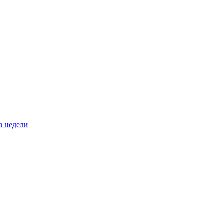
а недели