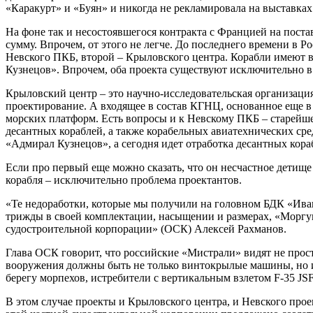
«Каракурт» и «Буян» и никогда не рекламировала на выставках
На фоне так и несостоявшегося контракта с Францией на постав
сумму. Впрочем, от этого не легче. До последнего времени в
Невского ПКБ, второй – Крыловского центра. Корабли имеют в
Кузнецов». Впрочем, оба проекта существуют исключительно в 
Крыловский центр – это научно-исследовательская организация.
проектирование. А входящее в состав КГНЦ, основанное еще в
морских платформ. Есть вопросы и к Невскому ПКБ – старейш
десантных кораблей, а также корабельных авиатехнических ср
«Адмирал Кузнецов», а сегодня идет отработка десантных кора
Если про первый еще можно сказать, что он несчастное детище 
корабля – исключительно проблема проектантов.
«Те недоработки, которые мы получили на головном БДК «Иван
трижды в своей комплектации, насыщении и размерах, «Моргу
судостроительной корпорации» (ОСК) Алексей Рахманов.
Глава ОСК говорит, что российские «Мистрали» видят не прост
вооружения должны быть не только винтокрылые машины, но и
берегу морпехов, истребители с вертикальным взлетом F-35 JS
В этом случае проекты и Крыловского центра, и Невского про