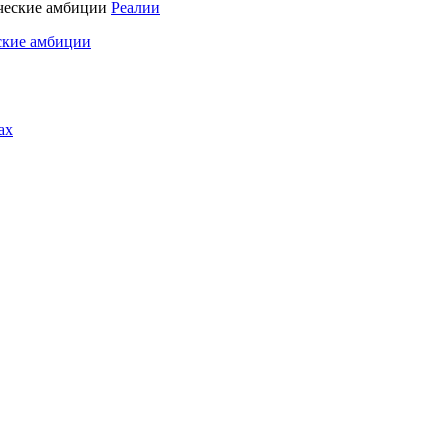
Реалии
ские амбиции
ах