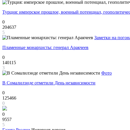
Турция: имперское прошлое, военный потенциал, геополитиче
0
204637
5
Заметки на погон
Пламенные монархисты: генерал Аракчеев
0
140115
3
Фото
В Сомалилэнде отметили День независимости
0
125466
0
0
9557
5
Газета
Реалии
Интернет-версия