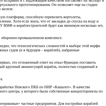
то исправно и с надлежащим качеством поставляет на экспорт и
ртуального прототипирования. Он позволяет еще на стадии
 железе.
кую платформу, способную перевозить вертолеты,
нии. Хотя если знать, что от закладки до спуска на воду и
. У ВМФ и кораблестроителей будет как минимум несколько лет,
С в оборонно-промышленном комплексе.
видно, что технологических сложностей в выборе этой верфи
ных судов (и в будущем – кораблей), набранные
первых, это отложенный ответ на отказ Франции поставить
ый крупный авианесущий корабль, полностью созданный в
а.
аработки Невского ПКБ по НИР «Кашалот». В качестве
ного центра, у которого были собственные концептпроекты по
атериковые» частные предприятия. Для постройки кораблей