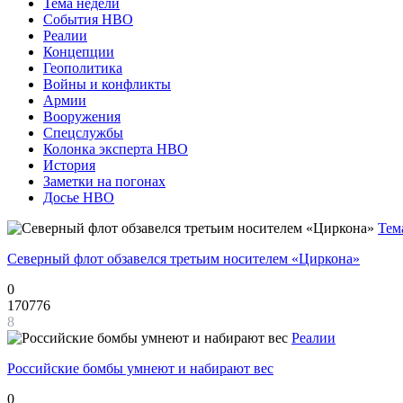
Тема недели
События НВО
Реалии
Концепции
Геополитика
Войны и конфликты
Армии
Вооружения
Спецслужбы
Колонка эксперта НВО
История
Заметки на погонах
Досье НВО
Тем
Северный флот обзавелся третьим носителем «Циркона»
0
170776
8
Реалии
Российские бомбы умнеют и набирают вес
0