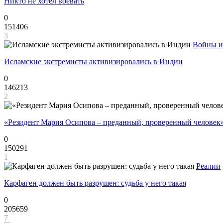
Никто не хотел воевать
0
151406
3
Войны и
Исламские экстремисты активизировались в Индии
0
146213
2
«Резидент Мария Осипова – преданный, проверенный человек
0
150291
1
Реалии
Карфаген должен быть разрушен: судьба у него такая
0
205659
7