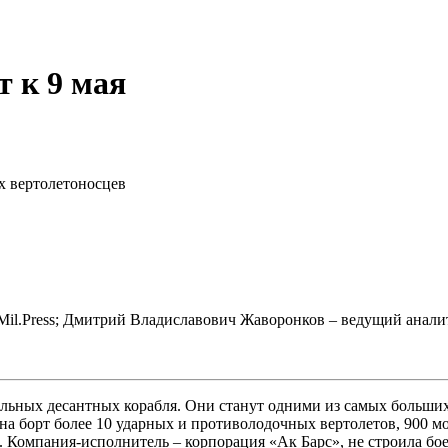
т к 9 мая
х вертолетоносцев
il.Press; Дмитрий Владиславович Жаворонков – ведущий аналити
альных десантных корабля. Они станут одними из самых больших
 на борт более 10 ударных и противолодочных вертолетов, 900 
л. Компания-исполнитель – корпорация «Ак Барс», не строила б