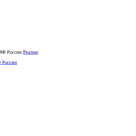
Реалии
 России