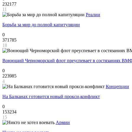
232177
11
Реалии
Борьба за мир до полной капитуляции
0
371785
18
Воюющий Черноморский флот преуспевает в состязаниях ВМФ
0
223985
4
Концепции
На Балканах готовится новый прокси-конфликт
0
153234
15
Армии