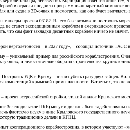
 вертолетоносцы, неизвестно. Корпорация известна лишь тем, ч
Первой в отрасли внедрила программно-аппаратный комплекс ви
 или судна в 3D-очках и посмотреть, как оно будет выглядеть в
 танкеры проекта 03182. На его базе возможно построить морс
а не станет экспедиционным кораблем в американском представле
ть, что сам факт закладки десантных кораблей ничего не значит
второй вертолетоносец – в 2027 году», – сообщил источник ТАС
му – уникальный пример для российского кораблестроения. Оче
ктующих, и недостаточные обороты строительства крупнотоннаж
 Построить УДК в Крыму – значит убить сразу двух зайцев. Во-
я компетенций крымской промышленности. В-третьих, это перв
– проект всероссийской стройки, этакий аналог Крымского мост
пит Зеленодольское ПКБ) могут и должны быть задействованы н
ечь флотскую науку в лице Крыловского государственного науч
, которую традиционно делали в КГНЦ.
пыт кооперационного кораблестроения, в котором участвуют «м