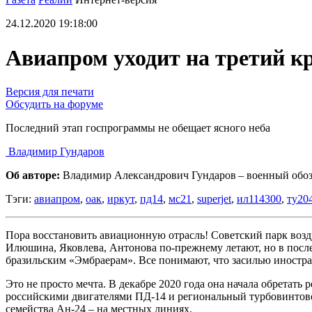
24.12.2020 19:18:00
Авиапром уходит на третий к
Версия для печати
Обсудить на форуме
Последний этап госпрограммы не обещает ясного неба
Владимир Гундаров
Об авторе:
Владимир Александрович Гундаров – военный обоз
Тэги:
авиапром
,
оак
,
иркут
,
пд14
,
мс21
,
superjet
,
ил114300
,
ту20
Пора восстановить авиационную отрасль! Советский парк возд
Илюшина, Яковлева, Антонова по-прежнему летают, но в после
бразильским «Эмбраерам». Все понимают, что засилью иностр
Это не просто мечта. В декабре 2020 года она начала обрета
российскими двигателями ПД-14 и региональный турбовинтовой
семейства Ан-24 – на местных линиях.