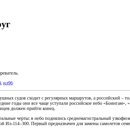
руг
реватель.
4
,
ил96
ушных судов сходит с регулярных маршрутов, а российский – тол
дние годы они все чаще уступали российское небо «Боингам», 
анцев должен прийти конец.
ть реальные черты: в небо поднялись среднемагистральный узко
 Ил-114–300. Первый предназначен для замены самолетов семей