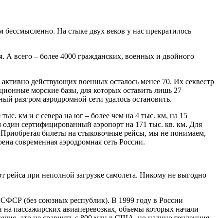
м бессмысленно. На стыке двух веков у нас прекратилось
. А всего – более 4000 гражданских, военных и двойного
 активно действующих военных осталось менее 70. Их секвестр
ционные морские базы, для которых оставить лишь 27
ый разгром аэродромной сети удалось остановить.
с. км и с севера на юг – более чем на 4 тыс. км, на 15
м один сертифицированный аэропорт на 171 тыс. кв. км. Для
о. Приобретая билеты на стыковочные рейсы, мы не понимаем,
оена современная аэродромная сеть России.
 от рейса при неполной загрузке самолета. Никому не выгодно
 РСФСР (без союзных республик). В 1999 году в России
и на пассажирских авиаперевозках, объемы которых начали
нечно, это не сравнить с 800 млн в США, но налицо тенденция