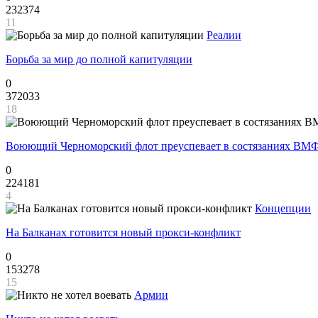
232374
11
Реалии
Борьба за мир до полной капитуляции
0
372033
18
Воюющий Черноморский флот преуспевает в состязаниях ВМФ
0
224181
4
Концепции
На Балканах готовится новый прокси-конфликт
0
153278
15
Армии