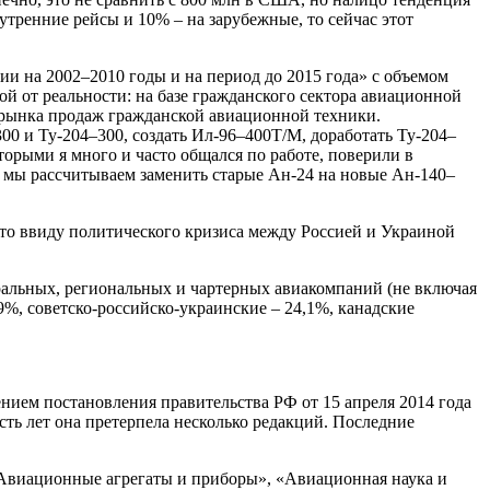
тренние рейсы и 10% – на зарубежные, то сейчас этот
и на 2002–2010 годы и на период до 2015 года» с объемом
ой от реальности: на базе гражданского сектора авиационной
 рынка продаж гражданской авиационной техники.
 и Ту-204–300, создать Ил-96–400Т/М, доработать Ту-204–
торыми я много и часто общался по работе, поверили в
х мы рассчитываем заменить старые Ан-24 на новые Ан-140–
0, то ввиду политического кризиса между Россией и Украиной
ральных, региональных и чартерных авиакомпаний (не включая
%, советско-российско-украинские – 24,1%, канадские
нием постановления правительства РФ от 15 апреля 2014 года
ь лет она претерпела несколько редакций. Последние
«Авиационные агрегаты и приборы», «Авиационная наука и