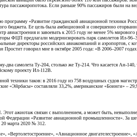
тура пассажиропотока. Если раньше 90% пассажиров были на вну
ю программу «Развитие гражданской авиационной техники Росси
ного бюджета. Ее цель была амбициозной и совершенно оторванн
р авиастроения и завоевать к 2015 году не менее 5% мирового
торы ФЦП предлагали модернизировать парк самолетов Ил-96–300
ральные директоры российских авиакомпаний и аэропортов, с ко
 Простит говорил мне в октябре 2005 года: «В 2006–2007 года
му-два самолета Ту-204, столько же Ту-214. Что касается Ан-14
йскому проекту Ил-112В.
ой техники таков: в 2016 году из 758 воздушных судов магист
ие «Эйрбасы» составляли 33,2%, американские «Боинги» – 29,9
 Этот ажиотаж связан с выполнением, а может быть, невыполне
й Федерации «Развитие авиационной промышленности». За шест
20 марта 2020 № 312.
е», «Вертолетостроение», «Авиационное двигателестроение», 