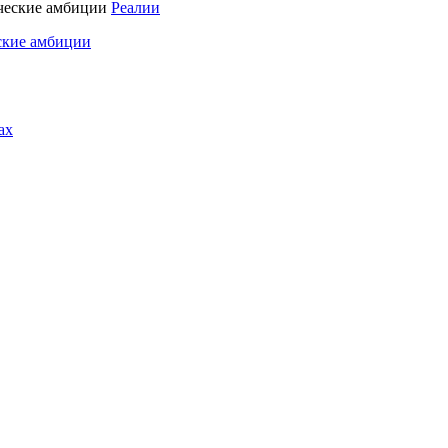
Реалии
ские амбиции
ах