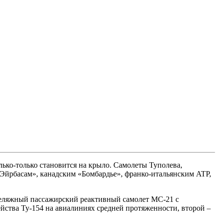
ько-только становится на крыло. Самолеты Туполева,
«Эйрбасам», канадским «Бомбардье», франко-итальянским ATР,
фюзеляжный пассажирский реактивный самолет МС-21 с
ства Ту-154 на авиалиниях средней протяженности, второй –