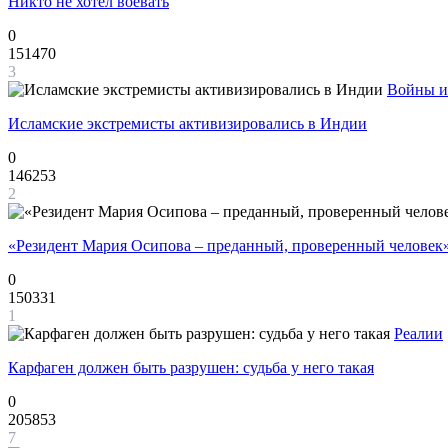
Никто не хотел воевать
0
151470
3
Войны и
Исламские экстремисты активизировались в Индии
0
146253
2
«Резидент Мария Осипова – преданный, проверенный человек
0
150331
1
Реалии
Карфаген должен быть разрушен: судьба у него такая
0
205853
7