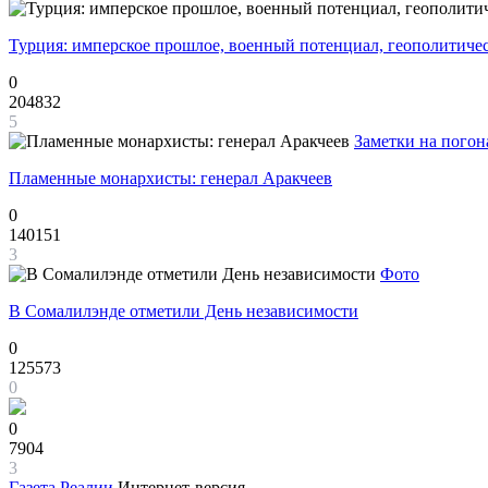
Турция: имперское прошлое, военный потенциал, геополитиче
0
204832
5
Заметки на погон
Пламенные монархисты: генерал Аракчеев
0
140151
3
Фото
В Сомалилэнде отметили День независимости
0
125573
0
0
7904
3
Газета
Реалии
Интернет-версия