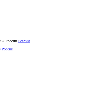
Реалии
 России