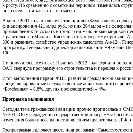
к росту. По сравнению с советским периодом изменилась струк
показатель – пятьдесят на пятьдесят.
В конце 2001 года правительство приняло Федеральную целеву
финансирования 421 млрд руб., из них 284 млрд – из федераль
промышленности создать ни много ни мало новый мировой цент
Правительство Михаила Касьянова эту программу приняло. Ав
300 и развивать семейство украинских самолетов Ан-124. Гене
программу. Генеральный директор авиакомпании «Якутия» Иван
100».
Но получилось все иначе. Начиная с 2012 года строили по одно
ОАК свернула программу его строительства и перешла к росси
Итог выполнения первой ФЦП развития гражданской авиационн
специализированные государственные авиакомпании) европейск
«Бомбардье» – 8,8%, других производителей – 4%.
Программа выживания
Сегодня тема гражданской авиации прочно прописалась в СМИ.
№ 303 «Об утверждении государственной программы Российско
изменения были внесены постановлением правительства РФ от 
Госпрограмма включает шесть подпрограмм: «Самолетостроени