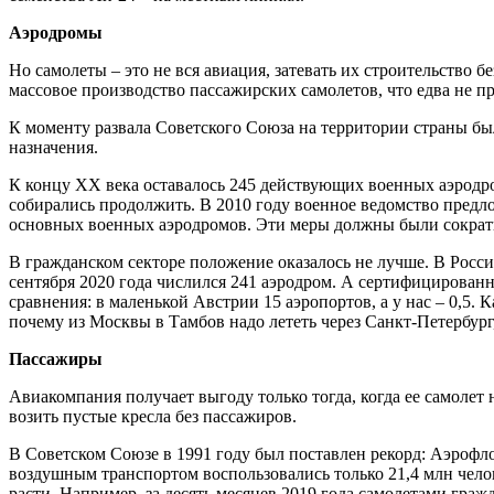
Аэродромы
Но самолеты – это не вся авиация, затевать их строительство 
массовое производство пассажирских самолетов, что едва не п
К моменту развала Советского Союза на территории страны бы
назначения.
К концу XX века оставалось 245 действующих военных аэродро
собирались продолжить. В 2010 году военное ведомство предл
основных военных аэродромов. Эти меры должны были сократит
В гражданском секторе положение оказалось не лучше. В Российс
сентября 2020 года числился 241 аэродром. А сертифицированн
сравнения: в маленькой Австрии 15 аэропортов, а у нас – 0,5
почему из Москвы в Тамбов надо лететь через Санкт-Петербург,
Пассажиры
Авиакомпания получает выгоду только тогда, когда ее самолет 
возить пустые кресла без пассажиров.
В Советском Союзе в 1991 году был поставлен рекорд: Аэрофлот
воздушным транспортом воспользовались только 21,4 млн чело
расти. Например, за десять месяцев 2019 года самолетами гра