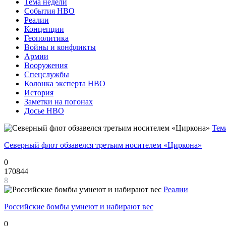
Тема недели
События НВО
Реалии
Концепции
Геополитика
Войны и конфликты
Армии
Вооружения
Спецслужбы
Колонка эксперта НВО
История
Заметки на погонах
Досье НВО
Тем
Северный флот обзавелся третьим носителем «Циркона»
0
170844
8
Реалии
Российские бомбы умнеют и набирают вес
0