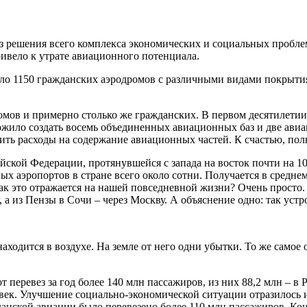
без решения всего комплекса экономических и социальных пробле
ривело к утрате авиационного потенциала.
ло 1150 гражданских аэродромов с различными видами покрытия
мов и примерно столько же гражданских. В первом десятилетии
ожило создать восемь объединенных авиационных баз и две авиа
ь расходы на содержание авиационных частей. К счастью, полн
кой Федерации, протянувшейся с запада на восток почти на 10 ты
ых аэропортов в стране всего около сотни. Получается в средне
. Как это отражается на нашей повседневной жизни? Очень прост
 а из Пензы в Сочи – через Москву. А объяснение одно: так устр
находится в воздухе. На земле от него одни убытки. То же самое
 перевез за год более 140 млн пассажиров, из них 88,2 млн – в
век. Улучшение социально-экономической ситуации отразилось 
жданской авиации было перевезено более 110 млн пассажиров. Ко