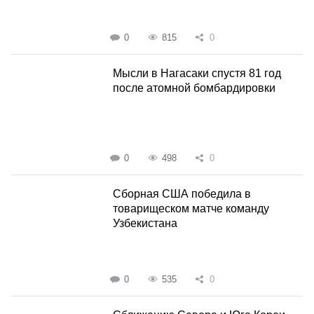
0
815
0
Мысли в Нагасаки спустя 81 год
после атомной бомбардировки
0
498
0
Сборная США победила в
товарищеском матче команду
Узбекистана
0
535
0