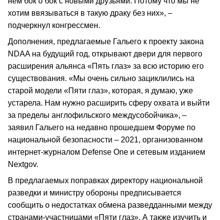
нем бок о бок с новыми друзьями. Потому что мы не
хотим ввязываться в такую драку без них», –
подчеркнул конгрессмен.
Дополнения, предлагаемые Гальего к проекту закона
NDAA на будущий год, открывают двери для первого
расширения альянса «Пять глаз» за всю историю его
существования. «Мы очень сильно зациклились на
старой модели «Пяти глаз», которая, я думаю, уже
устарела. Нам нужно расширить сферу охвата и выйти
за пределы англофильского междусобойчика», –
заявил Гальего на недавно прошедшем Форуме по
национальной безопасности – 2021, организованном
интернет-журналом Defense One и сетевым изданием
Nextgov.
В предлагаемых поправках директору национальной
разведки и министру обороны предписывается
сообщить о недостатках обмена разведданными между
странами-участницами «Пяти глаз». А также изучить и