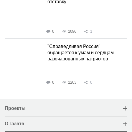
отставку
0
1096
1
"Справедливая Россия"
обращается к умам и сердцам
разочарованных патриотов
0
1203
0
Проекты
О газете