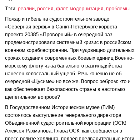
Тэги:
реалии
,
россия
,
флот
,
модернизация
,
проблемы
Пожар и гибель на судостроительном заводе
«Северная верфь» в Санкт-Петербурге корвета
проекта 20385 «Проворный» в очередной раз
продемонстрировали системный кризис в российском
военном кораблестроении. При чудовищно длительных
сроках создания современных боевых единиц Военно-
морскому флоту из-за банального разгильдяйства
нанесен колоссальный ущерб. Речь конечно не об
очередной «Цусиме» но все же. Вопрос ребром: кто и
как обеспечивает безопасность страны в настолько
щепетильном вопросе?
В Государственном Историческом музее (ГИМ)
состоялось выступление генерального директора
Объединенной судостроительной корпорации (ОСК)
Алексея Рахманова. Глава ОСК, как сообщается в
пресс-релизе холдинга, подвел предварительные итоги