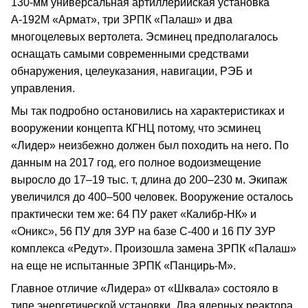
130-мм универсальная артиллерийская установка
А-192М «Армат», три ЗРПК «Палаш» и два
многоцелевых вертолета. Эсминец предполагалось
оснащать самыми современными средствами
обнаружения, целеуказания, навигации, РЭБ и
управления.
Мы так подробно остановились на характеристиках и
вооружении концепта КГНЦ потому, что эсминец
«Лидер» неизбежно должен был походить на него. По
данным на 2017 год, его полное водоизмещение
выросло до 17–19 тыс. т, длина до 200–230 м. Экипаж
увеличился до 400–500 человек. Вооружение осталось
практически тем же: 64 ПУ ракет «Калибр-НК» и
«Оникс», 56 ПУ для ЗУР на базе С-400 и 16 ПУ ЗУР
комплекса «Редут». Произошла замена ЗРПК «Палаш»
на еще не испытанные ЗРПК «Панцирь-М».
Главное отличие «Лидера» от «Шквала» состояло в
типе энергетической установки. Два ядерных реактора