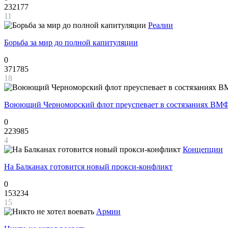
232177
11
Реалии
Борьба за мир до полной капитуляции
0
371785
18
Воюющий Черноморский флот преуспевает в состязаниях ВМФ
0
223985
4
Концепции
На Балканах готовится новый прокси-конфликт
0
153234
15
Армии