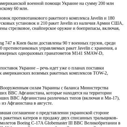
 американской военной помощи Украине на сумму 200 млн
нскому 60 млн.
овок противотанкового ракетного комплекса Javelin и 180
сковых установок и 210 ракет Javelin из наличия Армии США,
лены стрелковое, снайперское оружие и боеприпасы, включая,
ng 747 в Киев были доставлены 90 т военных грузов, среди
 противотанковых управляемых ракет Javelin с хранения, а
обункерных одноразовых гранатометов М141 SMAW-D,
оставок Украине – речь идет уже о планах поставки
ок американских возимых ракетных комплексов TOW-2,
ь Вооруженным силам Украины с баланса Министерства
ших ВВС Афганистана, которые находятся на территории
ывших ВВС Афганистана различных типов (включая и Ми-17),
из Афганистана в августе.
савшая соглашение о представлении украинской стороне
их ракетных катеров и продажу двух списанных тральщиков-
амолетов Boeing C-17A Globemaster III ВВС Великобритании в