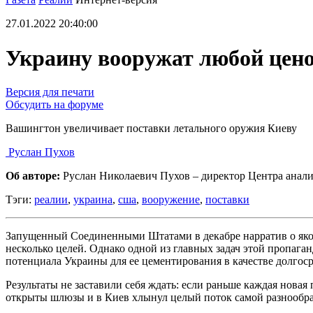
27.01.2022 20:40:00
Украину вооружат любой цен
Версия для печати
Обсудить на форуме
Вашингтон увеличивает поставки летального оружия Киеву
Руслан Пухов
Об авторе:
Руслан Николаевич Пухов – директор Центра анали
Тэги:
реалии
,
украина
,
сша
,
вооружение
,
поставки
Запущенный Соединенными Штатами в декабре нарратив о яко
несколько целей. Однако одной из главных задач этой пропаг
потенциала Украины для ее цементирования в качестве долгос
Результаты не заставили себя ждать: если раньше каждая нова
открыты шлюзы и в Киев хлынул целый поток самой разнообр