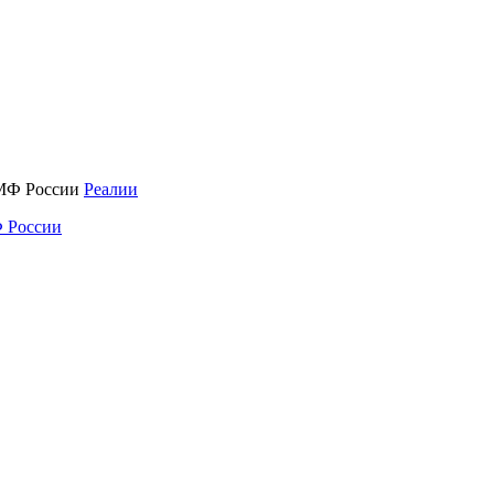
Реалии
 России