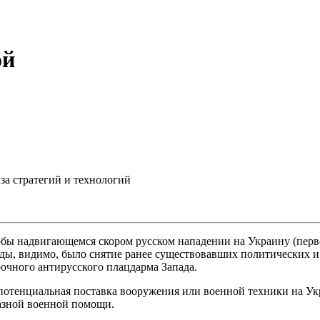
ой
за стратегий и технологий
бы надвигающемся скором русском нападении на Украину (перв
анды, видимо, было снятие ранее существовавших политических
рочного антирусского плацдарма Запада.
я потенциальная поставка вооружения или военной техники на Ук
азной военной помощи.