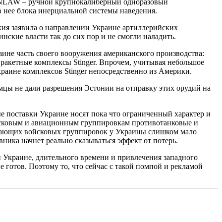
в NLAW – ручной крупнокалиберный одноразовый
в нее блока инерциальной системы наведения.
хия заявила о направлении Украине артиллерийских
ские власти так до сих пор и не смогли наладить.
аине часть своего вооружения американского производства:
 ракетные комплексы Stinger. Впрочем, учитывая небольшое
краине комплексов Stinger непосредственно из Америки.
мцы не дали разрешения Эстонии на отправку этих орудий на
 поставки Украине носят пока что ограниченный характер и
йсковым и авиационным группировкам противотанковые и
упающих войсковых группировок у Украины слишком мало
ника начнет реально сказываться эффект от потерь.
 Украине, длительного времени и привлечения западного
 готов. Поэтому то, что сейчас с такой помпой и рекламой