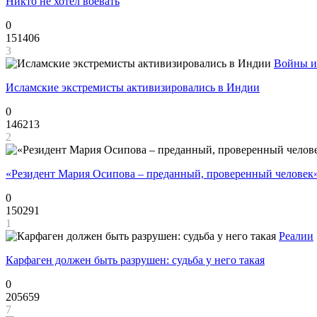
Никто не хотел воевать
0
151406
3
Войны и
Исламские экстремисты активизировались в Индии
0
146213
2
«Резидент Мария Осипова – преданный, проверенный человек
0
150291
1
Реалии
Карфаген должен быть разрушен: судьба у него такая
0
205659
7