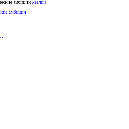
Реалии
ские амбиции
ах