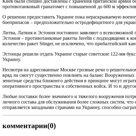
Киев были спешно доставлены с хранения британской армии 
противотанковый гранатомет с повышенной до 600 м эффективн
О решении предоставить Украине пока нераскрываемую военну
боеприпасов – предположительно остродефицитного для украин
Литва, Латвия и Эстония постоянно заявляют о всевозможной п
Эстония – противотанковые ракеты Javelin с подходящими к ко
количество ракет Stinger, не исключено, что прибалтийский к
Эстонцы решили отдать Украине старые советские 122-мм букс
Украину.
Несмотря на адресованные Москве грозные речи о решительно
вряд ли смогут существенно повлиять на баланс Вооруженны
зенитные средства ближнего действия в принципе могут игра
оперативного пространства и собственных войск. И то и друго
Любые поставки более значимого и тяжелого вооружения потре
личного состава для обслуживания более сложных систем, что с
отправляется западными странами на Украину, способно сыграт
комментарии
(0)