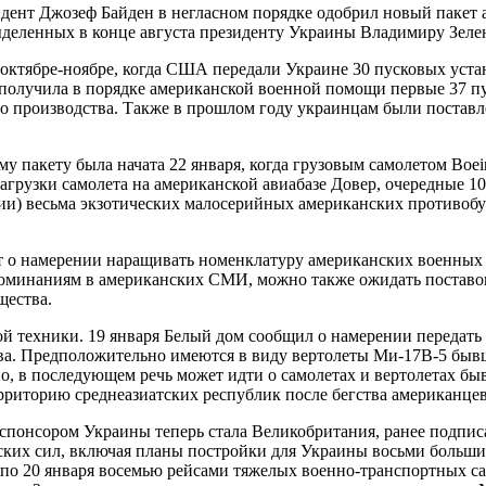
зидент Джозеф Байден в негласном порядке одобрил новый пакет
выделенных в конце августа президенту Украины Владимиру Зеле
октябре-ноябре, когда США передали Украине 30 пусковых устан
 получила в порядке американской военной помощи первые 37 пу
вого производства. Также в прошлом году украинцам были постав
 пакету была начата 22 января, когда грузовым самолетом Boei
грузки самолета на американской авиабазе Довер, очередные 100
ртии) весьма экзотических малосерийных американских против
 о намерении наращивать номенклатуру американских военных п
упоминаниям в американских СМИ, можно также ожидать постав
щества.
й техники. 19 января Белый дом сообщил о намерении передат
ва. Предположительно имеются в виду вертолеты Ми-17В-5 быв
о, в последующем речь может идти о самолетах и вертолетах б
рриторию среднеазиатских республик после бегства американцев 
м спонсором Украины теперь стала Великобритания, ранее подпи
рских сил, включая планы постройки для Украины восьми больш
 17 по 20 января восемью рейсами тяжелых военно-транспортных с