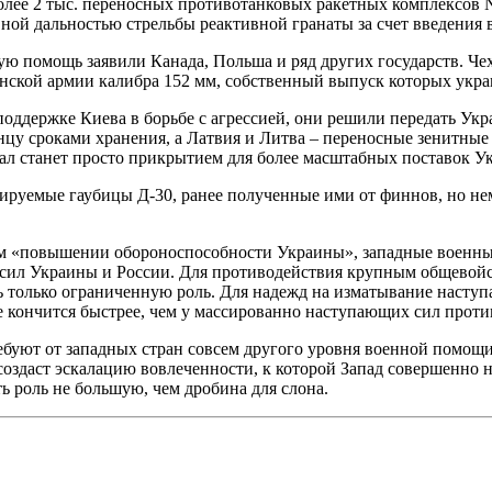
более 2 тыс. переносных противотанковых ракетных комплексо
ой дальностью стрельбы реактивной гранаты за счет введения 
ю помощь заявили Канада, Польша и ряд других государств. Че
ской армии калибра 152 мм, собственный выпуск которых украин
оддержке Киева в борьбе с агрессией, они решили передать Укр
нцу сроками хранения, а Латвия и Литва – переносные зенитные
анал станет просто прикрытием для более масштабных поставок У
ируемые гаубицы Д-30, ранее полученные ими от финнов, но не
м «повышении обороноспособности Украины», западные военные
х сил Украины и России. Для противодействия крупным общево
ть только ограниченную роль. Для надежд на изматывание наст
е кончится быстрее, чем у массированно наступающих сил против
буют от западных стран совсем другого уровня военной помощи
оздаст эскалацию вовлеченности, к которой Запад совершенно не
ь роль не большую, чем дробина для слона.