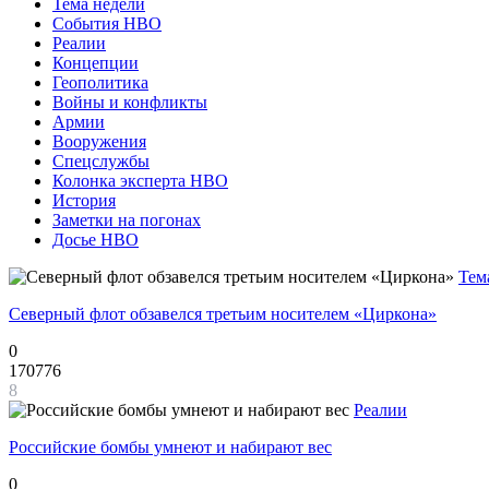
Тема недели
События НВО
Реалии
Концепции
Геополитика
Войны и конфликты
Армии
Вооружения
Спецслужбы
Колонка эксперта НВО
История
Заметки на погонах
Досье НВО
Тем
Северный флот обзавелся третьим носителем «Циркона»
0
170776
8
Реалии
Российские бомбы умнеют и набирают вес
0