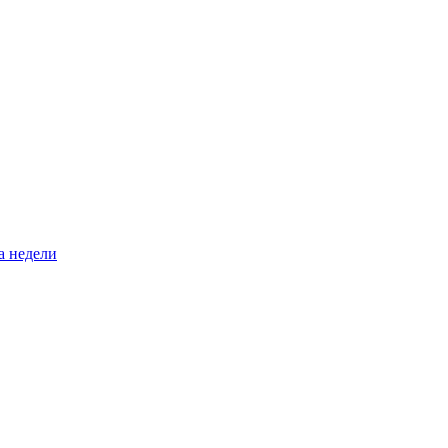
а недели