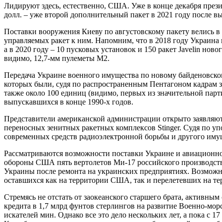
Лидируют здесь, естественно, США. Уже в конце декабря пре
долл. – уже второй дополнительный пакет в 2021 году после 
Поставки вооружения Киеву по августовскому пакету велись в 
управляемых ракет к ним. Напомним, что в 2018 году Украина
а в 2020 году – 10 пусковых установок и 150 ракет Javelin но
видимо, 12,7-мм пулеметы М2.
Передача Украине военного имущества по новому байденовскому
которых были, судя по распространенным Пентагоном кадрам за
также около 100 единиц (видимо, первых из значительной па
выпускавшихся в конце 1990-х годов.
Представители американской администрации открыто заявляют
переносных зенитных ракетных комплексов Stinger. Судя по 
современных средств радиоэлектронной борьбы и другого иму
Рассматриваются возможности поставки Украине и авиационно
обороны США пять вертолетов Ми-17 российского производст
Украины после ремонта на украинских предприятиях. Возможн
оставшихся как на территории США, так и перелетевших на те
Стремясь не отстать от заокеанского старшего брата, активны
кредита в 1,7 млрд фунтов стерлингов на развитие Военно-мо
искателей мин. Однако все это дело нескольких лет, а пока с