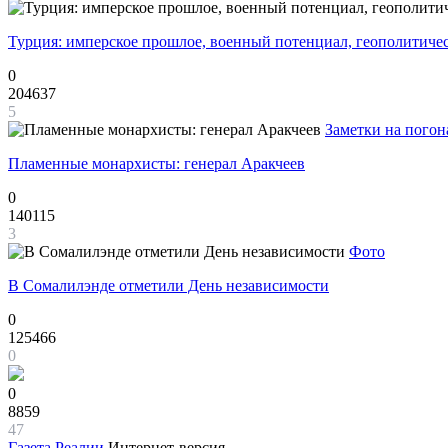
Турция: имперское прошлое, военный потенциал, геополитиче
0
204637
5
Заметки на погон
Пламенные монархисты: генерал Аракчеев
0
140115
3
Фото
В Сомалилэнде отметили День независимости
0
125466
0
0
8859
47
Газета
Реалии
Интернет-версия