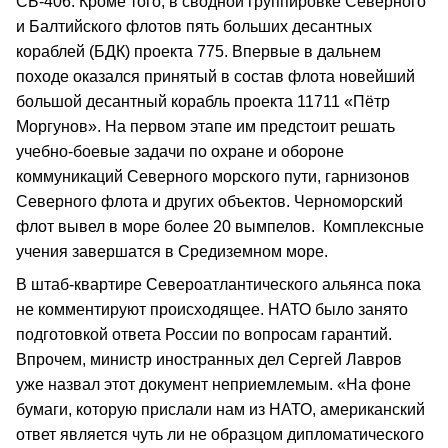
СБ-406. Кроме того, в сводной группировке Северного
и Балтийского флотов пять больших десантных
кораблей (БДК) проекта 775. Впервые в дальнем
походе оказался принятый в состав флота новейший
большой десантный корабль проекта 11711 «Пётр
Моргунов». На первом этапе им предстоит решать
учебно-боевые задачи по охране и обороне
коммуникаций Северного морского пути, гарнизонов
Северного флота и других объектов. Черноморский
флот вывел в море более 20 вымпелов. Комплексные
учения завершатся в Средиземном море.
В штаб-квартире Североатлантического альянса пока
не комментируют происходящее. НАТО было занято
подготовкой ответа России по вопросам гарантий.
Впрочем, министр иностранных дел Сергей Лавров
уже назвал этот документ неприемлемым. «На фоне
бумаги, которую прислали нам из НАТО, американский
ответ является чуть ли не образцом дипломатического