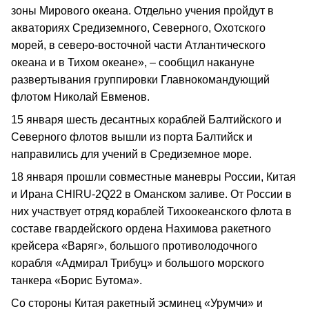
зоны Мирового океана. Отдельно учения пройдут в
акваториях Средиземного, Северного, Охотского
морей, в северо-восточной части Атлантического
океана и в Тихом океане», – сообщил накануне
развертывания группировки Главнокомандующий
флотом Николай Евменов.
15 января шесть десантных кораблей Балтийского и
Северного флотов вышли из порта Балтийск и
направились для учений в Средиземное море.
18 января прошли совместные маневры России, Китая
и Ирана CHIRU-2Q22 в Оманском заливе. От России в
них участвует отряд кораблей Тихоокеанского флота в
составе гвардейского ордена Нахимова ракетного
крейсера «Варяг», большого противолодочного
корабля «Адмирал Трибуц» и большого морского
танкера «Борис Бутома».
Со стороны Китая ракетный эсминец «Урумчи» и