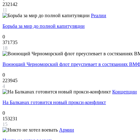
232142
11
Реалии
Борьба за мир до полной капитуляции
0
371735
18
Воюющий Черноморский флот преуспевает в состязаниях ВМФ
0
223945
4
Концепции
На Балканах готовится новый прокси-конфликт
0
153231
15
Армии