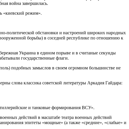
бная война завершилась.
ть «киевский режим».
оенно-политической обстановки и настроений широких народных
я вооруженной борьбы) в соседней республике по отношению к
вобережная Украина в едином порыве и в считаные секунды
абатывали государственные флаги.
уполь) подобных замыслов в своем огромном большинстве не
верны слова классика советской литературы Аркадия Гайдара:
артиллерийские и танковые формирования ВСУ».
 военных действий в масштабе театра военных действий
ланирования эпитеты «мощные» (а также «средние», «слабые» и