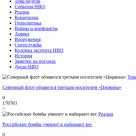
Тема недели
События НВО
Реалии
Концепции
Геополитика
Войны и конфликты
Армии
Вооружения
Спецслужбы
Колонка эксперта НВО
История
Заметки на погонах
Досье НВО
Тем
Северный флот обзавелся третьим носителем «Циркона»
0
170763
8
Реалии
Российские бомбы умнеют и набирают вес
0