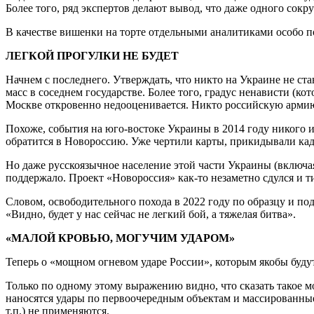
Более того, ряд экспертов делают вывод, что даже одного сокр
В качестве вишенки на торте отдельными аналитиками особо по
ЛЕГКОЙ ПРОГУЛКИ НЕ БУДЕТ
Начнем с последнего. Утверждать, что никто на Украине не с
масс в соседнем государстве. Более того, градус ненависти (
Москве откровенно недооценивается. Никто российскую армию 
Похоже, события на юго-востоке Украины в 2014 году никого и
обратится в Новороссию. Уже чертили карты, прикидывали кад
Но даже русскоязычное население этой части Украины (включа
поддержало. Проект «Новороссия» как-то незаметно сдулся и ти
Словом, освободительного похода в 2022 году по образцу и по
«Видно, будет у нас сейчас не легкий бой, а тяжелая битва».
«МАЛОЙ КРОВЬЮ, МОГУЧИМ УДАРОМ»
Теперь о «мощном огневом ударе России», которым якобы буд
Только по одному этому выражению видно, что сказать такое 
наносятся удары по первоочередным объектам и массированные
т.п.) не применяются.