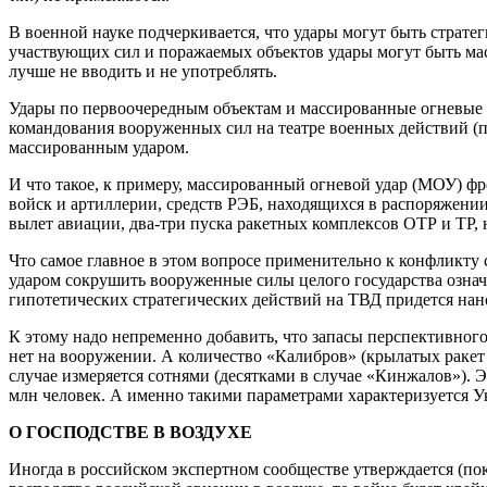
В военной науке подчеркивается, что удары могут быть страте
участвующих сил и поражаемых объектов удары могут быть ма
лучше не вводить и не употреблять.
Удары по первоочередным объектам и массированные огневые у
командования вооруженных сил на театре военных действий (по
массированным ударом.
И что такое, к примеру, массированный огневой удар (МОУ) фр
войск и артиллерии, средств РЭБ, находящихся в распоряжен
вылет авиации, два-три пуска ракетных комплексов ОТР и ТР, 
Что самое главное в этом вопросе применительно к конфликту
ударом сокрушить вооруженные силы целого государства означ
гипотетических стратегических действий на ТВД придется нанос
К этому надо непременно добавить, что запасы перспективного
нет на вооружении. А количество «Калибров» (крылатых ракет
случае измеряется сотнями (десятками в случае «Кинжалов»). 
млн человек. А именно такими параметрами характеризуется У
О ГОСПОДСТВЕ В ВОЗДУХЕ
Иногда в российском экспертном сообществе утверждается (по