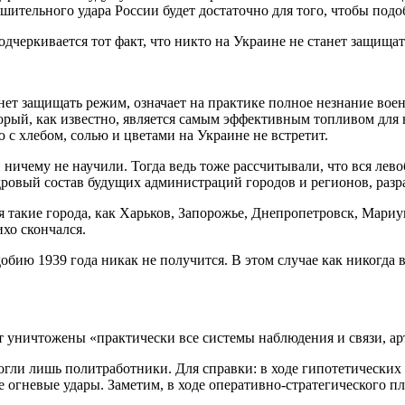
ушительного удара России будет достаточно для того, чтобы подо
дчеркивается тот факт, что никто на Украине не станет защища
танет защищать режим, означает на практике полное незнание в
который, как известно, является самым эффективным топливом дл
с хлебом, солью и цветами на Украине не встретит.
 ничему не научили. Тогда ведь тоже рассчитывали, что вся ле
ровый состав будущих администраций городов и регионов, разр
я такие города, как Харьков, Запорожье, Днепропетровск, Мари
хо скончался.
добию 1939 года никак не получится. В этом случае как никогда 
ут уничтожены «практически все системы наблюдения и связи, 
могли лишь политработники. Для справки: в ходе гипотетических
 огневые удары. Заметим, в ходе оперативно-стратегического п