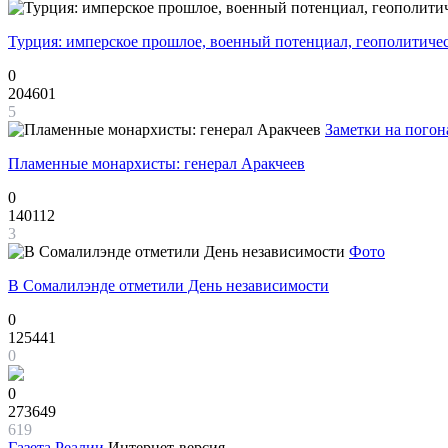
Турция: имперское прошлое, военный потенциал, геополитиче
0
204601
5
Заметки на погон
Пламенные монархисты: генерал Аракчеев
0
140112
3
Фото
В Сомалилэнде отметили День независимости
0
125441
0
0
273649
619
Газета
Реалии
Интернет-версия