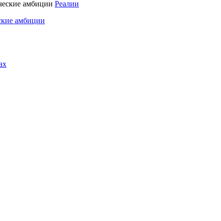
Реалии
ские амбиции
ах