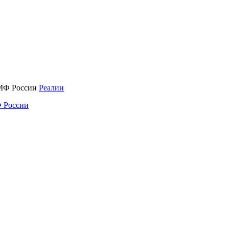
Реалии
 России