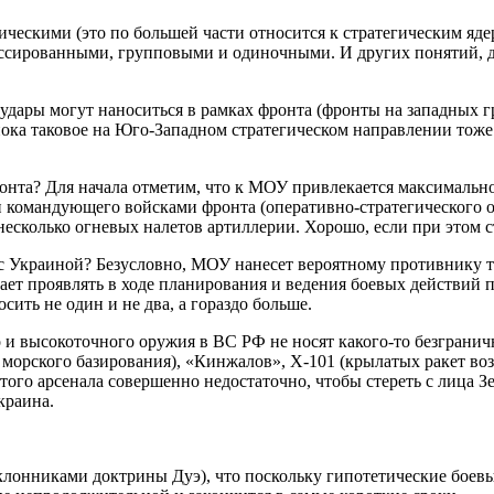
гическими (это по большей части относится к стратегическим я
ссированными, групповыми и одиночными. И других понятий, да
дары могут наноситься в рамках фронта (фронты на западных г
ка таковое на Юго-Западном стратегическом направлении тоже не
онта? Для начала отметим, что к МОУ привлекается максимально
ии командующего войсками фронта (оперативно-стратегического
несколько огневых налетов артиллерии. Хорошо, если при этом 
 с Украиной? Безусловно, МОУ нанесет вероятному противнику 
ает проявлять в ходе планирования и ведения боевых действий
ить не один и не два, а гораздо больше.
 и высокоточного оружия в ВС РФ не носят какого-то безгранич
 морского базирования), «Кинжалов», Х-101 (крылатых ракет во
Этого арсенала совершенно недостаточно, чтобы стереть с лица 
краина.
клонниками доктрины Дуэ), что поскольку гипотетические боевы