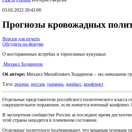
03.02.2022 20:42:00
Прогнозы кровожадных полит
Версия для печати
Обсудить на форуме
О восторженных ястребах и торопливых кукушках
Михаил Ходаренок
Об авторе:
Михаил Михайлович Ходаренок – экс-начальник гру
Тэги:
реалии
,
россия
,
украина
,
донбасс
,
конфликт
Отдельные представители российского политического класса се
сокрушительное поражение, если начнется военный конфликт. Р
В экспертном сообществе России за последнее время достаточ
этой страны находятся в плачевном состоянии.
Отдельные политологи подчеркивают, что мощным огневым уда