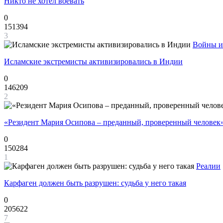
Никто не хотел воевать
0
151394
3
Войны и
Исламские экстремисты активизировались в Индии
0
146209
2
«Резидент Мария Осипова – преданный, проверенный человек
0
150284
1
Реалии
Карфаген должен быть разрушен: судьба у него такая
0
205622
7