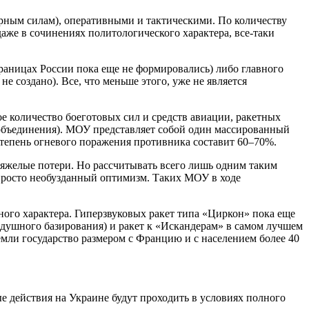
дерным силам), оперативными и тактическими. По количеству
же в сочинениях политологического характера, все-таки
раницах России пока еще не формировались) либо главного
 создано). Все, что меньше этого, уже не является
е количество боеготовых сил и средств авиации, ракетных
 объединения). МОУ представляет собой один массированный
степень огневого поражения противника составит 60–70%.
тяжелые потери. Но рассчитывать всего лишь одним таким
 просто необузданный оптимизм. Таких МОУ в ходе
ного характера. Гиперзвуковых ракет типа «Циркон» пока еще
здушного базирования) и ракет к «Искандерам» в самом лучшем
Земли государство размером с Францию и с населением более 40
е действия на Украине будут проходить в условиях полного