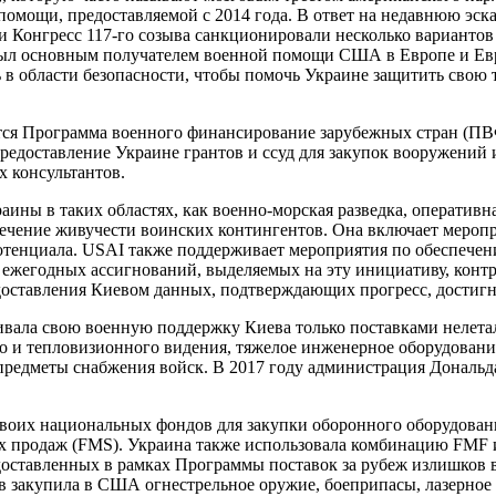
помощи, предоставляемой с 2014 года. В ответ на недавнюю эск
 Конгресс 117-го созыва санкционировали несколько вариантов
был основным получателем военной помощи США в Европе и Евр
в области безопасности, чтобы помочь Украине защитить свою 
ся Программа военного финансирование зарубежных стран (ПВ
едоставление Украине грантов и ссуд для закупок вооружений 
 консультантов.
ны в таких областях, как военно-морская разведка, оперативна
печение живучести воинских контингентов. Она включает мероп
отенциала. USAI также поддерживает мероприятия по обеспечен
ь ежегодных ассигнований, выделяемых на эту инициативу, кон
едоставления Киевом данных, подтверждающих прогресс, дости
вала свою военную поддержку Киева только поставками нелетал
 и тепловизионного видения, тяжелое инженерное оборудование
 предметы снабжения войск. В 2017 году администрация Дональ
 своих национальных фондов для закупки оборонного оборудован
ых продаж (FMS). Украина также использовала комбинацию FMF 
доставленных в рамках Программы поставок за рубеж излишков 
 закупила в США огнестрельное оружие, боеприпасы, лазерное 