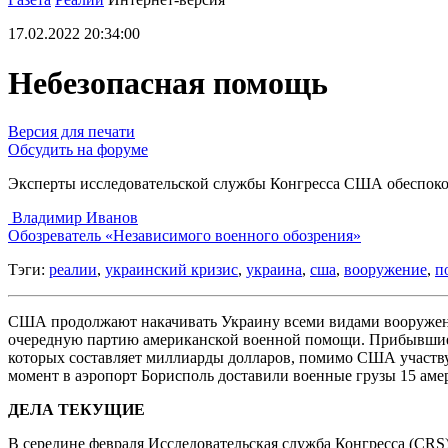
17.02.2022 20:34:00
Небезопасная помощь
Версия для печати
Обсудить на форуме
Эксперты исследовательской службы Конгресса США обеспок
Владимир Иванов
Обозреватель «Независимого военного обозрения»
Тэги:
реалии
,
украинский кризис
,
украина
,
сша
,
вооружение
,
п
США продолжают накачивать Украину всеми видами вооружени
очередную партию американской военной помощи. Прибывшие ре
которых составляет миллиарды долларов, помимо США участву
момент в аэропорт Борисполь доставили военные грузы 15 аме
ДЕЛА ТЕКУЩИЕ
В середине февраля Исследовательская служба Конгресса (CRS