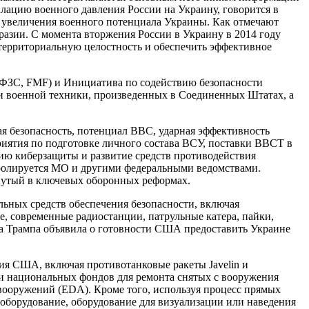
алацию военного давления России на Украину, говорится в
 увеличения военного потенциала Украины. Как отмечают
азии. С момента вторжения России в Украину в 2014 году
территориальную целостность и обеспечить эффективное
ФЗС, FMF) и Инициатива по содействию безопасности
и военной техники, произведенных в Соединенных Штатах, а
я безопасность, потенциал ВВС, ударная эффективность
риятия по подготовке личного состава ВСУ, поставки ВВСТ в
ию киберзащиты и развитие средств противодействия
тролируется МО и другими федеральными ведомствами.
гнутый в ключевых оборонных реформах.
ьных средств обеспечения безопасности, включая
, современные радиостанции, патрульные катера, пайки,
да Трампа объявила о готовности США предоставить Украине
ия США, включая противотанковые ракеты Javelin и
и национальных фондов для ремонта снятых с вооружения
вооружений (EDA). Кроме того, используя процесс прямых
оборудование, оборудование для визуализации или наведения