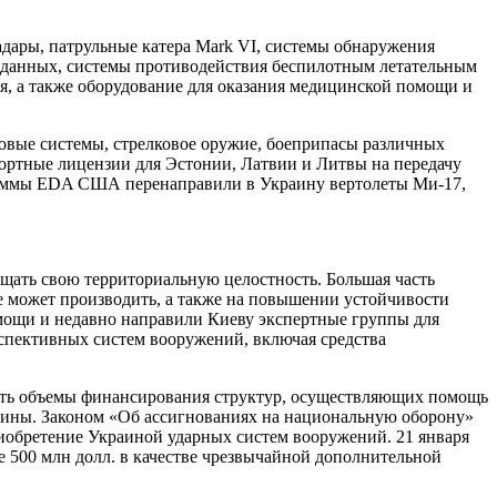
ары, патрульные катера Mark VI, системы обнаружения
а данных, системы противодействия беспилотным летательным
я, а также оборудование для оказания медицинской помощи и
овые системы, стрелковое оружие, боеприпасы различных
ортные лицензии для Эстонии, Латвии и Литвы на передачу
граммы EDA США перенаправили в Украину вертолеты Ми-17,
щать свою территориальную целостность. Большая часть
 может производить, а также на повышении устойчивости
ощи и недавно направили Киеву экспертные группы для
спективных систем вооружений, включая средства
чить объемы финансирования структур, осуществляющих помощь
раины. Законом «Об ассигнованиях на национальную оборону»
иобретение Украиной ударных систем вооружений. 21 января
 500 млн долл. в качестве чрезвычайной дополнительной