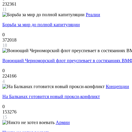
232361
11
Реалии
Борьба за мир до полной капитуляции
0
372018
18
Воюющий Черноморский флот преуспевает в состязаниях ВМФ
0
224166
4
Концепции
На Балканах готовится новый прокси-конфликт
0
153276
15
Армии