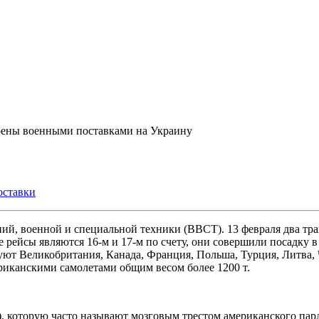
оены военными поставками на Украину
оставки
й, военной и специальной техники (ВВСТ). 13 февраля два т
йсы являются 16-м и 17-м по счету, они совершили посадку в 
ют Великобритания, Канада, Франция, Польша, Турция, Литва, 
риканскими самолетами общим весом более 1200 т.
), которую часто называют мозговым трестом американского па