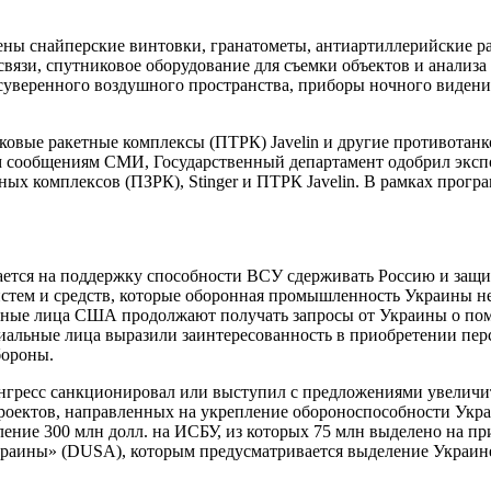
снайперские винтовки, гранатометы, антиартиллерийские рад
вязи, спутниковое оборудование для съемки объектов и анализ
суверенного воздушного пространства, приборы ночного видени
овые ракетные комплексы (ПТРК) Javelin и другие противотанк
им сообщениям СМИ, Государственный департамент одобрил эксп
ых комплексов (ПЗРК), Stinger и ПТРК Javelin. В рамках про
ается на поддержку способности ВСУ сдерживать Россию и защи
тем и средств, которые оборонная промышленность Украины не
ные лица США продолжают получать запросы от Украины о пом
иальные лица выразили заинтересованность в приобретении пер
бороны.
Конгресс санкционировал или выступил с предложениями увели
опроектов, направленных на укрепление обороноспособности Ук
ние 300 млн долл. на ИСБУ, из которых 75 млн выделено на пр
Украины» (DUSA), которым предусматривается выделение Украине