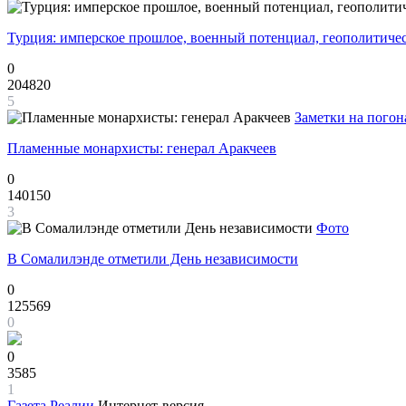
Турция: имперское прошлое, военный потенциал, геополитиче
0
204820
5
Заметки на погон
Пламенные монархисты: генерал Аракчеев
0
140150
3
Фото
В Сомалилэнде отметили День независимости
0
125569
0
0
3585
1
Газета
Реалии
Интернет-версия