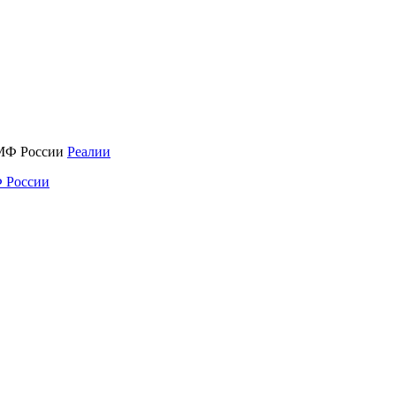
Реалии
 России