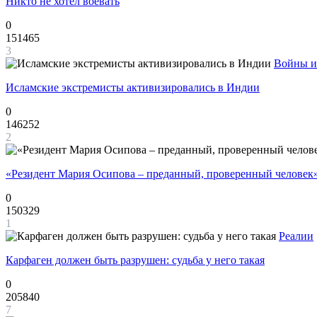
Никто не хотел воевать
0
151465
3
Войны и
Исламские экстремисты активизировались в Индии
0
146252
2
«Резидент Мария Осипова – преданный, проверенный человек
0
150329
1
Реалии
Карфаген должен быть разрушен: судьба у него такая
0
205840
7