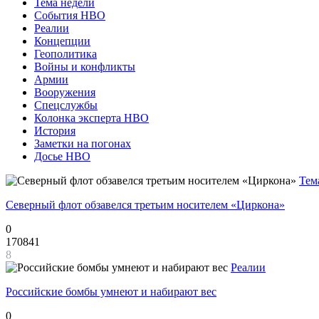
Тема недели
События НВО
Реалии
Концепции
Геополитика
Войны и конфликты
Армии
Вооружения
Спецслужбы
Колонка эксперта НВО
История
Заметки на погонах
Досье НВО
Тем
Северный флот обзавелся третьим носителем «Циркона»
0
170841
8
Реалии
Российские бомбы умнеют и набирают вес
0