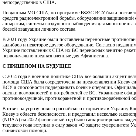
непосредственно в США.
По данным МО США, по программе ВФЗС ВСУ были поставлены 
средств радиоэлектронной борьбы, оборудование защищенной с
аппаратам, системы воздушного наблюдения для мониторинга 
боевой эвакуации личного состава.
В 2021 году Украине были поставлены переносные противотанк
калибров и некоторое другое оборудование. Согласно недавн
Украине поставленных США их ВС переносных зенитно-ракетн
первоначально предназначенные для Афганистана.
С ПРИЦЕЛОМ НА БУДУЩЕЕ
С 2014 года в военной политике США все больший акцент дел
помощи США была сосредоточена на предоставлении Киеву сис
ВСУ и способности поддерживать боевые операции. Официаль
оценки возможностей и потребностей ее ВС. Украинские офиц
противовоздушной, противоракетной и противокорабельной о
В ответ на угрозу нового российского вторжения в Украину 
Киеву в области безопасности, и представил несколько закон
(NDAA) на 2022 финансовый год было санкционировано выделе
текущего года вступил в силу закон «О защите суверенитета 
финансовой помощи.