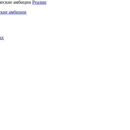
Реалии
ские амбиции
ах