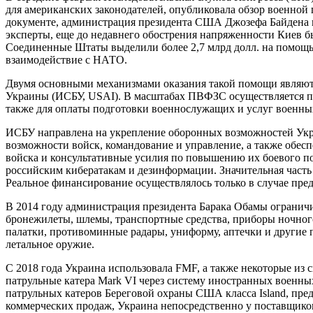
для американских законодателей, опубликовала обзор военной 
документе, администрация президента США Джозефа Байдена и
эксперты, еще до недавнего обострения напряженности Киев 
Соединенные Штаты выделили более 2,7 млрд долл. на помощь 
взаимодействие с НАТО.
Двумя основными механизмами оказания такой помощи являют
Украины (ИСБУ, USAI). В масштабах ПВФЗС осуществляется пр
также для оплаты подготовки военнослужащих и услуг военных
ИСБУ направлена на укрепление оборонных возможностей Украи
возможности войск, командование и управление, а также обес
войска и консультативные усилия по повышению их боевого п
российским кибератакам и дезинформации. Значительная част
Реальное финансирование осуществлялось только в случае пр
В 2014 году администрация президента Барака Обамы ограничи
бронежилеты, шлемы, транспортные средства, приборы ночного
палатки, противоминные радары, униформу, аптечки и другие
летальное оружие.
С 2018 года Украина использовала FMF, а также некоторые из
патрульные катера Mark VI через систему иностранных военн
патрульных катеров Береговой охраны США класса Island, пре
коммерческих продаж, Украина непосредственно у поставщиков