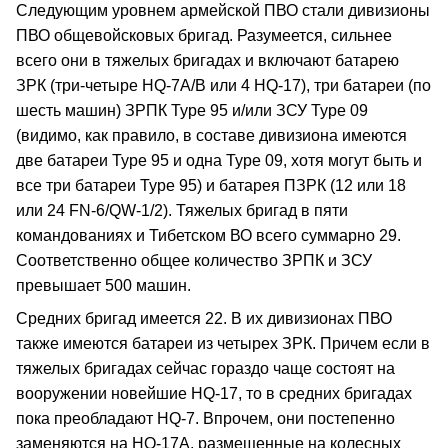
Следующим уровнем армейской ПВО стали дивизионы
ПВО общевойсковых бригад. Разумеется, сильнее
всего они в тяжелых бригадах и включают батарею
ЗРК (три-четыре HQ-7А/В или 4 HQ-17), три батареи (по
шесть машин) ЗРПК Туре 95 и/или ЗСУ Туре 09
(видимо, как правило, в составе дивизиона имеются
две батареи Туре 95 и одна Туре 09, хотя могут быть и
все три батареи Туре 95) и батарея ПЗРК (12 или 18
или 24 FN-6/QW-1/2). Тяжелых бригад в пяти
командованиях и Тибетском ВО всего суммарно 29.
Соответственно общее количество ЗРПК и ЗСУ
превышает 500 машин.
Средних бригад имеется 22. В их дивизионах ПВО
также имеются батареи из четырех ЗРК. Причем если в
тяжелых бригадах сейчас гораздо чаще состоят на
вооружении новейшие HQ-17, то в средних бригадах
пока преобладают HQ-7. Впрочем, они постепенно
заменяются на HQ-17А, размещенные на колесных