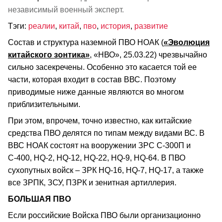
независимый военный эксперт.
Тэги:
реалии
,
китай
,
пво
,
история
,
развитие
Состав и структура наземной ПВО НОАК (
«Эволюция
китайского зонтика»
, «НВО», 25.03.22) чрезвычайно
сильно засекречены. Особенно это касается той ее
части, которая входит в состав ВВС. Поэтому
приводимые ниже данные являются во многом
приблизительными.
При этом, впрочем, точно известно, как китайские
средства ПВО делятся по типам между видами ВС. В
ВВС НОАК состоят на вооружении ЗРС С-300П и
С-400, HQ-2, HQ-12, HQ-22, HQ-9, HQ-64. В ПВО
сухопутных войск – ЗРК HQ-16, HQ-7, HQ-17, а также
все ЗРПК, ЗСУ, ПЗРК и зенитная артиллерия.
БОЛЬШАЯ ПВО
Если российские Войска ПВО были организационно