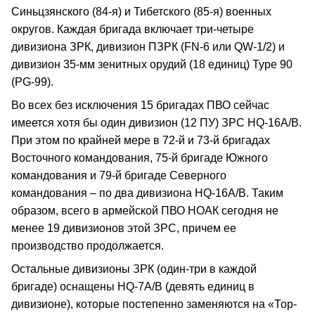
Синьцзянского (84-я) и Тибетского (85-я) военных
округов. Каждая бригада включает три-четыре
дивизиона ЗРК, дивизион ПЗРК (FN-6 или QW-1/2) и
дивизион 35-мм зенитных орудий (18 единиц) Туре 90
(PG-99).
Во всех без исключения 15 бригадах ПВО сейчас
имеется хотя бы один дивизион (12 ПУ) ЗРС HQ-16А/В.
При этом по крайней мере в 72-й и 73-й бригадах
Восточного командования, 75-й бригаде Южного
командования и 79-й бригаде Северного
командования – по два дивизиона HQ-16А/В. Таким
образом, всего в армейской ПВО НОАК сегодня не
менее 19 дивизионов этой ЗРС, причем ее
производство продолжается.
Остальные дивизионы ЗРК (один-три в каждой
бригаде) оснащены HQ-7А/В (девять единиц в
дивизионе), которые постепенно заменяются на «Тор-