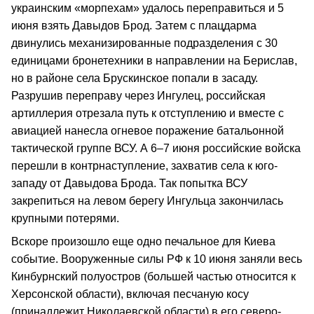
украинским «морпехам» удалось переправиться и 5
июня взять Давыдов Брод. Затем с плацдарма
двинулись механизированные подразделения с 30
единицами бронетехники в направлении на Берислав,
но в районе села Брускинское попали в засаду.
Разрушив переправу через Ингулец, российская
артиллерия отрезала путь к отступлению и вместе с
авиацией нанесла огневое поражение батальонной
тактической группе ВСУ. А 6–7 июня российские войска
перешли в контрнаступление, захватив села к юго-
западу от Давыдова Брода. Так попытка ВСУ
закрепиться на левом берегу Ингульца закончилась
крупными потерями.
Вскоре произошло еще одно печальное для Киева
событие. Вооруженные силы РФ к 10 июня заняли весь
Кинбурнский полуостров (большей частью относится к
Херсонской области), включая песчаную косу
(принадлежит Николаевской области) в его северо-